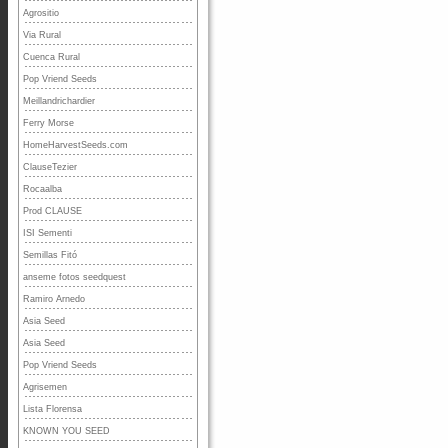
Agrositio
Via Rural
Cuenca Rural
Pop Vriend Seeds
Meillandrichardier
Ferry Morse
HomeHarvestSeeds.com
ClauseTezier
Rocaalba
Prod CLAUSE
ISI Sementi
Semillas Fitó
anseme fotos seedquest
Ramiro Arnedo
Asia Seed
Asia Seed
Pop Vriend Seeds
Agrisemen
Lista Florensa
KNOWN YOU SEED