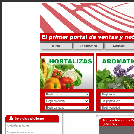
Servicios al cliente
Tomate Redondo De
(ENERGY)
Atención al cliente
Preguntas frecuentes