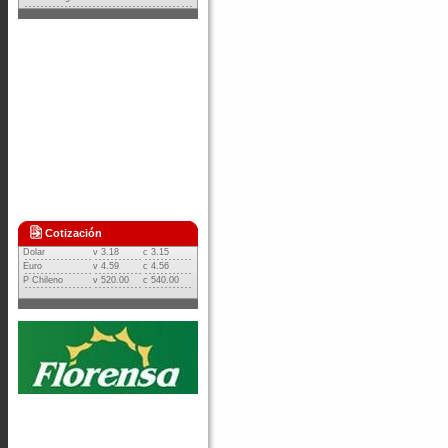
Cotización
Dolar
v
3.18
c 3.15
Euro
v 4.59
c 4.56
P Chileno
v 520.00
c 540.00