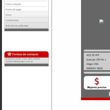
Como comprar
Forma de pago
Envío
Contáctenos
Solicitud de publicidad
Formas de contacto
ACE 55 VFF
CONTACTESE CON ARG-AGRO
(Lata por 100 Grs )
contacto@arg-agro.com.ar
Origen USA
ENERGY SEED