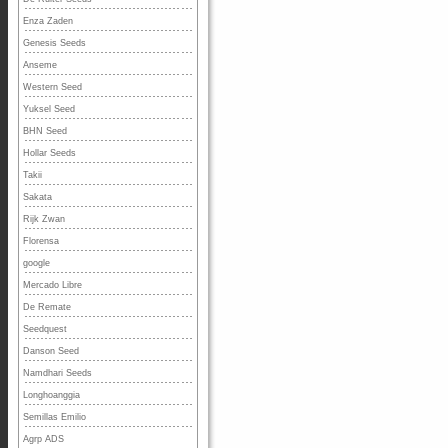
Enza Zaden
Genesis Seeds
Anseme
Western Seed
Yuksel Seed
BHN Seed
Hollar Seeds
Takii
Sakata
Rijk Zwan
Florensa
google
Mercado Libre
De Remate
Seedquest
Danson Seed
Namdhari Seeds
Longhoanggia
Semillas Emilio
Agrp ADS