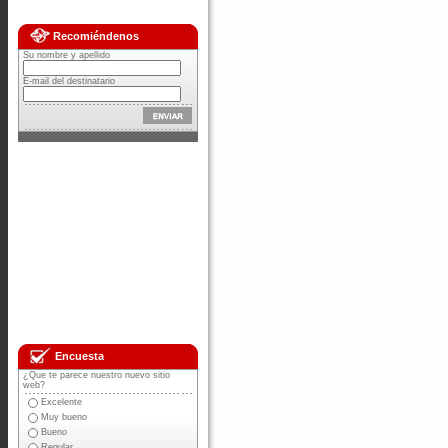
Recomiéndenos
Su nombre y apellido
E-mail del destinatario
Encuesta
¿Que te parece nuestro nuevo sitio
web?
Excelente
Muy bueno
Bueno
Regular