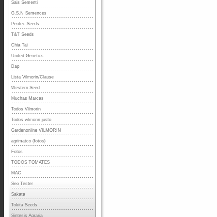
Sais Sementi
G.S.N Semences
Peotec Seeds
T&T Seeds
Chia Tai
United Genetics
Dap
Lista Vilmorin/Clause
Western Seed
Muchas Marcas
Todos Vilmorin
Todos vilmorin justo
Gardenonline VILMORIN
agrimatco (fotos)
Fotos
TODOS TOMATES
MAC
Seo Tester
Sakata
Tokita Seeds
Sintesis Agraria