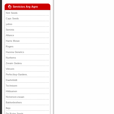
Servicios Arg Agro
Nirit Seeds
Caps Seeds
yahoo
Seminis
Alliance
Harris Moran
Rogers
Hazena Genetics
Nunhems
Zeraim Gedera
Vilmorin
Perfectbuy-Gardens.
Daehnfeldt
Technisem
Hildsamen
Nickerson-zwaan
Bakkerbrothers
Bejo
De Ruiter Seeds