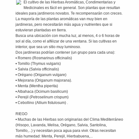
El cultivo de las Hierbas Aromáticas, Condimentarias y
Medicinales es fácil en general. Son plantas que resultan
ideales para jardineros novatos. Te recompensarán con creces.
La mayoría de las plantas aromáticas van muy bien en
jardineras, pero necesitarán más agua y nutrientes que si
estuvieran plantadas en tierra.
Busca una ubicación con mucha luz, al menos, 4 o 6 horas de
sol al día, como el alféizar de una ventana. Si las cultivas en
interior, que sea un sitio muy luminoso.
Dos jardineras podrían contener (un grupo para cada una):
• Romero (Rosmarinus officinalis)
• Tomillo (Thymus vulgaris)
• Salvia (Salvia officinalis)
• Orégano (Origanum vulgare)
• Mejorana (Origanum majorana).
• Menta (Mentha piperita)
• Albahaca (Ocimum basilicum)
• Perejil (Petroselinum crispum)
• Cebollino (Allium fistulosum) .
RIEGO
• Muchas de las Hierbas son originarias del Clima Mediterráneo
(Hisopo, Lavanda, Melisa, Orégano, Salvia, Santolina,
Tomillo,...) y necesitan poca agua para vivir. Otras necesitan
más humedad: Menta, Perejil, Hierbabuena,...