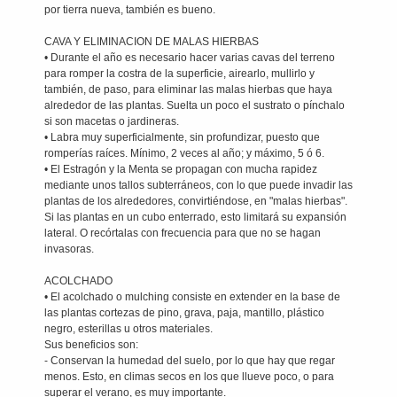
por tierra nueva, también es bueno.
CAVA Y ELIMINACION DE MALAS HIERBAS
• Durante el año es necesario hacer varias cavas del terreno
para romper la costra de la superficie, airearlo, mullirlo y
también, de paso, para eliminar las malas hierbas que haya
alrededor de las plantas. Suelta un poco el sustrato o pínchalo
si son macetas o jardineras.
• Labra muy superficialmente, sin profundizar, puesto que
romperías raíces. Mínimo, 2 veces al año; y máximo, 5 ó 6.
• El Estragón y la Menta se propagan con mucha rapidez
mediante unos tallos subterráneos, con lo que puede invadir las
plantas de los alrededores, convirtiéndose, en "malas hierbas".
Si las plantas en un cubo enterrado, esto limitará su expansión
lateral. O recórtalas con frecuencia para que no se hagan
invasoras.
ACOLCHADO
• El acolchado o mulching consiste en extender en la base de
las plantas cortezas de pino, grava, paja, mantillo, plástico
negro, esterillas u otros materiales.
Sus beneficios son:
- Conservan la humedad del suelo, por lo que hay que regar
menos. Esto, en climas secos en los que llueve poco, o para
superar el verano, es muy importante.