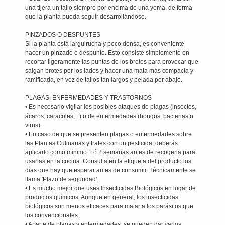
una tijera un tallo siempre por encima de una yema, de forma
que la planta pueda seguir desarrollándose.
PINZADOS O DESPUNTES
Si la planta está larguirucha y poco densa, es conveniente
hacer un pinzado o despunte. Esto consiste simplemente en
recortar ligeramente las puntas de los brotes para provocar que
salgan brotes por los lados y hacer una mata más compacta y
ramificada, en vez de tallos tan largos y pelada por abajo.
PLAGAS, ENFERMEDADES Y TRASTORNOS
• Es necesario vigilar los posibles ataques de plagas (insectos,
ácaros, caracoles,...) o de enfermedades (hongos, bacterias o
virus).
• En caso de que se presenten plagas o enfermedades sobre
las Plantas Culinarias y trates con un pesticida, deberás
aplicarlo como mínimo 1 ó 2 semanas antes de recogerla para
usarlas en la cocina. Consulta en la etiqueta del producto los
días que hay que esperar antes de consumir. Técnicamente se
llama 'Plazo de seguridad'.
• Es mucho mejor que uses Insecticidas Biológicos en lugar de
productos químicos. Aunque en general, los insecticidas
biológicos son menos eficaces para matar a los parásitos que
los convencionales.
• Aparte de plagas y enfermedades, se pueden dar varios