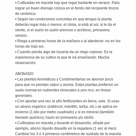
• Cultivadas en maceta hay que regar bastante en verano. Para
lograr un buen drenaje coloca en el fondo del recipiente trozos
de cerámica.
• Según las condiciones concretas en que tengas la planta
deberás regar más o menos: el clima, si está al sol, si le da el
viento, si el suelo es suelo arenoso o arcilloso, primavera,
verano...
• Riega a primeras horas de la mañana o al atardecer; no en las
horas de más sol.
• Cuando pierda algo de lozanía da un riego copioso. Es la
experiencia de su cultivo la que te irá enseñando. Mucha
observación.
ABONADO
• Las plantas Aromáticas y Condimentarias se abonan poco
para que no pierdan sabor y aroma. Estas plantas prefieren un
suelo normal en nutrientes minerales a uno rico, en lineas
generales.
• Con aportar una vez al año fertilizantes en tierra, vale. Si usas
un abono orgánico (estiércol, mantillo, turba, etc.) se aplica en
invierno (1 kilo por metro cuadrado) y si es mineral (también
llamado químico), hazlo en primavera y/u otoño.
• Cultivadas en maceta y durante el desarrollo, añade por
ejemplo, abono líquido disuelto en la regadera (1 vez al mes).
Cambiar los 3 ó 4 primeros centímetros de sustrato de la maceta