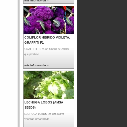
más información ››
COLIFLOR HIBRIDO VIOLETA,
GRAFFITI F1
GRAFFITI F1 es un híbrido de coliflor
que produce ...
más información ››
LECHUGA LOBOS (AMSA
SEEDS)
LECHUGA LOBOS: es una nueva
variedad desarrollada ...