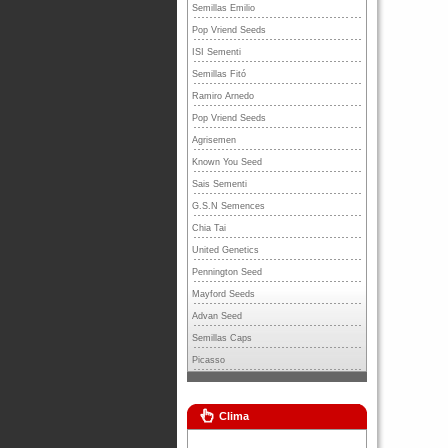
Semillas Emilio
Pop Vriend Seeds
ISI Sementi
Semillas Fitó
Ramiro Arnedo
Pop Vriend Seeds
Agrisemen
Known You Seed
Sais Sementi
G.S.N Semences
Chia Tai
United Genetics
Pennington Seed
Mayford Seeds
Advan Seed
Semillas Caps
Picasso
Clima