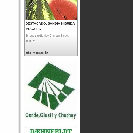
DESTACADO. SANDIA HIBRIDA
MEGA F1.
Es una sandía tipo Crimson Sweet
de muy ...
más información ››