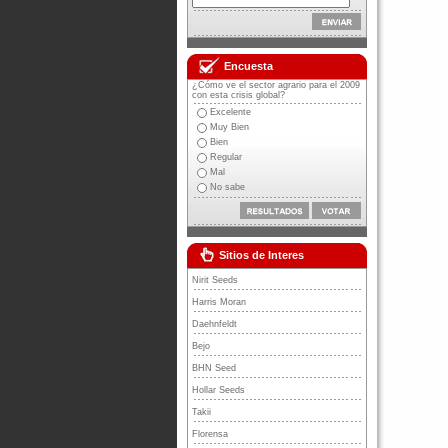
Encuesta
¿Cómo ve el sector agrario para el 2009
con esta crisis global?
Excelente
Muy Bien
Bien
Regular
Mal
No sabe
Sitios de Interes
Nirit Seeds
Harris Moran
Daehnfeldt
Bejo
BHN Seed
Hollar Seeds
Takii
Florensa