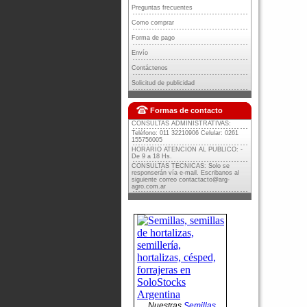
Preguntas frecuentes
Como comprar
Forma de pago
Envío
Contáctenos
Solicitud de publicidad
Formas de contacto
CONSULTAS ADMINISTRATIVAS:
Teléfono: 011 32210906 Celular: 0261
155756005
HORARIO ATENCION AL PUBLICO: -
De 9 a 18 Hs.
CONSULTAS TECNICAS: Solo se
responserán vía e-mail. Escribanos al
siguiente correo
contactacto@arg-
agro.com.ar