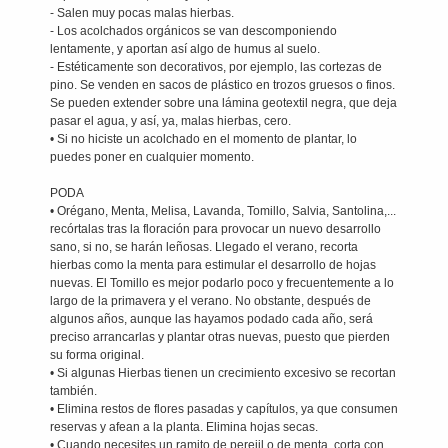
- Salen muy pocas malas hierbas.
- Los acolchados orgánicos se van descomponiendo
lentamente, y aportan así algo de humus al suelo.
- Estéticamente son decorativos, por ejemplo, las cortezas de
pino. Se venden en sacos de plástico en trozos gruesos o finos.
Se pueden extender sobre una lámina geotextil negra, que deja
pasar el agua, y así, ya, malas hierbas, cero.
• Si no hiciste un acolchado en el momento de plantar, lo
puedes poner en cualquier momento.
PODA
• Orégano, Menta, Melisa, Lavanda, Tomillo, Salvia, Santolina,...
recórtalas tras la floración para provocar un nuevo desarrollo
sano, si no, se harán leñosas. Llegado el verano, recorta
hierbas como la menta para estimular el desarrollo de hojas
nuevas. El Tomillo es mejor podarlo poco y frecuentemente a lo
largo de la primavera y el verano. No obstante, después de
algunos años, aunque las hayamos podado cada año, será
preciso arrancarlas y plantar otras nuevas, puesto que pierden
su forma original.
• Si algunas Hierbas tienen un crecimiento excesivo se recortan
también.
• Elimina restos de flores pasadas y capítulos, ya que consumen
reservas y afean a la planta. Elimina hojas secas.
• Cuando necesites un ramito de perejil o de menta, corta con