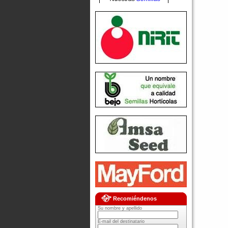
Recomiéndenos
Su nombre y apellido
E-mail del destinatario