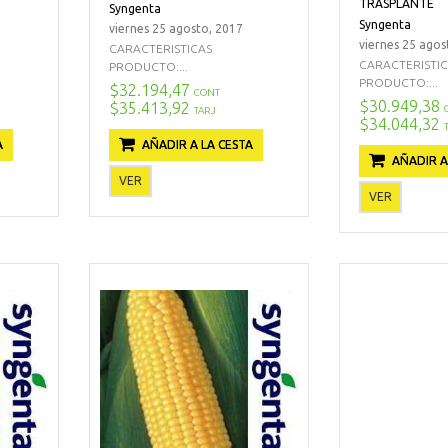
TRASPLANTE
Syngenta
Syngenta
viernes 25 agosto, 2017
viernes 25 agos
CARACTERISTICAS
CARACTERISTI
PRODUCTO:...
PRODUCTO:...
$32.194,47
CONT
$30.949,38
$35.413,92
TARJ
$34.044,32
A
AÑADIR A LA CESTA
AÑADIR A
VER
VER