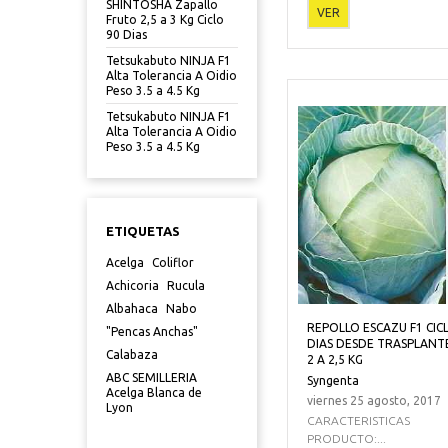
SHINTOSHA Zapallo
VER
Fruto 2,5 a 3 Kg Ciclo
90 Dias
Tetsukabuto NINJA F1
Alta Tolerancia A Oidio
Peso 3.5 a 4.5 Kg
Tetsukabuto NINJA F1
Alta Tolerancia A Oidio
Peso 3.5 a 4.5 Kg
ETIQUETAS
Acelga
Coliflor
Achicoria
Rucula
Albahaca
Nabo
REPOLLO ESCAZU F1 CIC
"Pencas Anchas"
DIAS DESDE TRASPLANT
Calabaza
2 A 2,5 KG
ABC SEMILLERIA
Syngenta
Acelga Blanca de
viernes 25 agosto, 2017
Lyon
CARACTERISTICAS
PRODUCTO:...