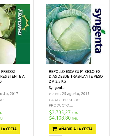
1 PRECOZ
REPOLLO ESCAZU F1 CICLO 90
 RESISTENTE A
DIAS DESDE TRASPLANTE PESO
S
2 A 2,5 KG
Syngenta
gosto, 2017
viernes 25 agosto, 2017
CAS
CARACTERISTICAS
PRODUCTO:...
$3.735,27
NT
CONT
$4.108,80
RJ
TARJ
 LA CESTA
AÑADIR A LA CESTA