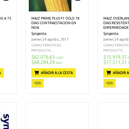
60 A 75
MAIZ PRIME PLUS F1 CICLO 78
MAIZ OVERLAND
DIAS CONTRAESTACION EN
DIAS RESISTEN
NOA
ENFERMEDADE
Syngenta
Syngenta
jueves 24 agosto, 2017
jueves 24 agost
CARACTERISTICAS
CARACTERISTI
PRODUCTO:...
PRODUCTO:...
$62.076,63
$15.919,37
CONT
$68.284,29
$17.511,31
TARJ
A
AÑADIR A LA CESTA
AÑADIR A
VER
VER