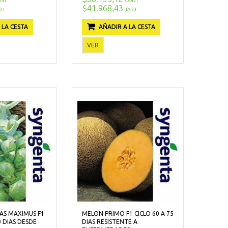
NT
CONT
$41.968,43
RJ
TARJ
 LA CESTA
AÑADIR A LA CESTA
VER
AS MAXIMUS F1
MELON PRIMO F1 CICLO 60 A 75
0 DIAS DESDE
DIAS RESISTENTE A