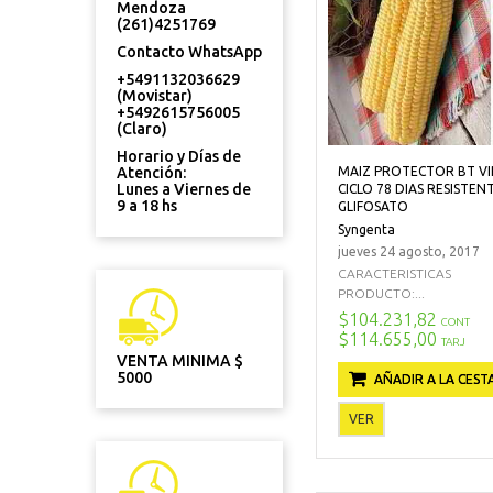
Mendoza
(261)4251769
Contacto WhatsApp
+5491132036629
(Movistar)
+5492615756005
(Claro)
Horario y Días de
MAIZ PROTECTOR BT V
Atención:
Lunes a Viernes de
CICLO 78 DIAS RESISTEN
9 a 18 hs
GLIFOSATO
Syngenta
jueves 24 agosto, 2017
CARACTERISTICAS
PRODUCTO:...
$104.231,82
CONT
$114.655,00
TARJ
VENTA MINIMA $
5000
AÑADIR A LA CEST
VER