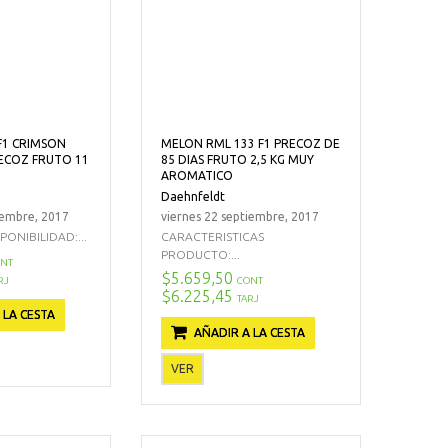
F1 CRIMSON
MELON RML 133 F1 PRECOZ DE
ECOZ FRUTO 11
85 DIAS FRUTO 2,5 KG MUY
AROMATICO
Daehnfeldt
iembre, 2017
viernes 22 septiembre, 2017
ONIBILIDAD:...
CARACTERISTICAS
PRODUCTO:...
NT
$5.659,50
RJ
CONT
$6.225,45
TARJ
 LA CESTA
AÑADIR A LA CESTA
VER