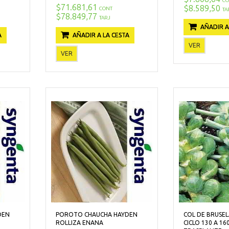
CO
$71.681,61
$8.589,50
CONT
TA
$78.849,77
TARJ
AÑADIR A
A
AÑADIR A LA CESTA
VER
VER
DEN
POROTO CHAUCHA HAYDEN
COL DE BRUSEL
ROLLIZA ENANA
CICLO 130 A 16