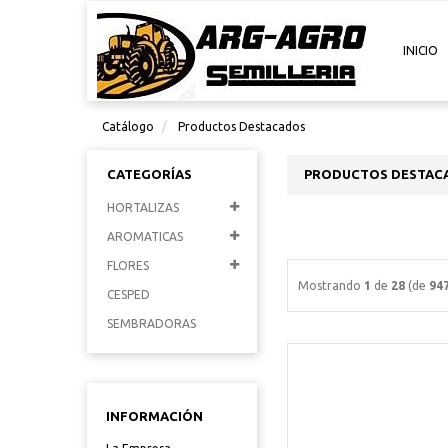
INICIO
Catálogo
Productos Destacados
CATEGORÍAS
PRODUCTOS DESTAC
HORTALIZAS
AROMATICAS
FLORES
Mostrando
1
de
28
(de
94
CESPED
SEMBRADORAS
INFORMACIÓN