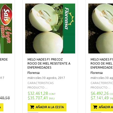
VERDE
MELO HADES F1 PRECOZ
MELO HADES F
ROCIO DE MIEL RESISTENTE A
ROCIO DE MIEL
ENFERMEDADES
ENFERMEDADE
Florensa
Florensa
017
miércoles 30 agosto, 2017
miércoles 30 a
CARACTERISTICAS
CARACTERISTI
PRODUCTO:...
PRODUCTO:...
$32.461,28
$6.492,26
CONT
CO
48,58
$35.707,41
$7.141,49
TARJ
TA
A
AÑADIR A LA CESTA
AÑADIR A