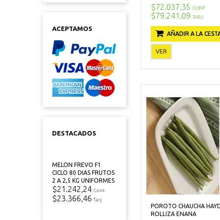
$72.037,35
CONT
$79.241,09
TARJ
ACEPTAMOS
AÑADIR A LA CEST
VER
DESTACADOS
MELON FREVO F1
CICLO 80 DIAS FRUTOS
2 A 2,5 KG UNIFORMES
$21.242,24
Cont
$23.366,46
Tarj
POROTO CHAUCHA HAY
ROLLIZA ENANA