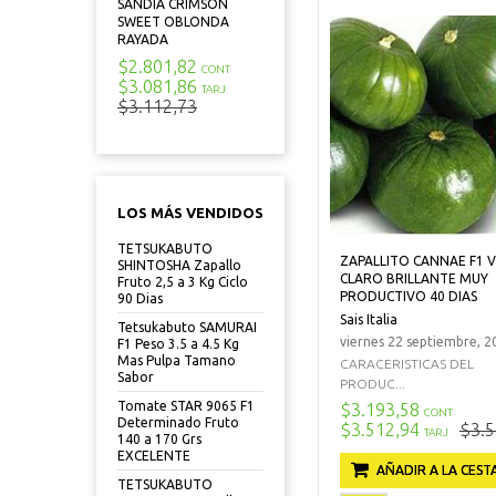
SANDIA CRIMSON
SWEET OBLONDA
RAYADA
$2.801,82
CONT
$3.081,86
TARJ
$3.112,73
LOS MÁS VENDIDOS
TETSUKABUTO
ZAPALLITO CANNAE F1 
SHINTOSHA Zapallo
CLARO BRILLANTE MUY
Fruto 2,5 a 3 Kg Ciclo
PRODUCTIVO 40 DIAS
90 Dias
Sais Italia
Tetsukabuto SAMURAI
viernes 22 septiembre, 2
F1 Peso 3.5 a 4.5 Kg
Mas Pulpa Tamano
CARACERISTICAS DEL
Sabor
PRODUC...
Tomate STAR 9065 F1
$3.193,58
CONT
Determinado Fruto
$3.512,94
$3.5
TARJ
140 a 170 Grs
EXCELENTE
AÑADIR A LA CEST
TETSUKABUTO