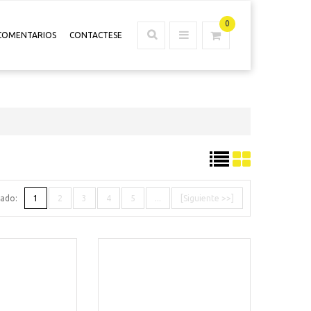
0
COMENTARIOS
CONTACTESE
tado:
1
2
3
4
5
...
[Siguiente >>]