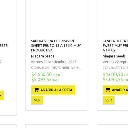
SANDIA VERA F1 CRIMSON
SANDIA DELTA 
PESTE
SWEET FRUTO 13 A 15 KG MUY
SWEET MUY PR
PRODUCTIVA
A 14 KG
Niagara Seeds
Niagara Seeds
17
viernes 22 septiembre, 2017
viernes 22 sept
CONSULTAR DISPONIBILIDAD:...
CONSULTAR DISP
$4.630,50
$4.630,50
CONT
CO
$5.093,55
$5.093,55
TARJ
TA
AÑADIR A LA CESTA
AÑADIR A
A
VER
VER