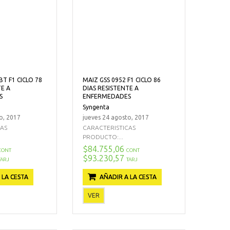
BT F1 CICLO 78
MAIZ GSS 0952 F1 CICLO 86
TE A
DIAS RESISTENTE A
S
ENFERMEDADES
Syngenta
o, 2017
jueves 24 agosto, 2017
CAS
CARACTERISTICAS
PRODUCTO:...
$84.755,06
CONT
CONT
$93.230,57
TARJ
TARJ
 LA CESTA
AÑADIR A LA CESTA
VER