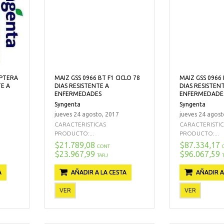
IPTERA
MAIZ GSS 0966 BT F1 CICLO 78
MAIZ GSS 0966 
TE A
DIAS RESISTENTE A
DIAS RESISTEN
ENFERMEDADES
ENFERMEDADE
Syngenta
Syngenta
jueves 24 agosto, 2017
jueves 24 agost
CARACTERISTICAS
CARACTERISTI
PRODUCTO:...
PRODUCTO:...
$21.789,08
$87.334,17
CONT
$23.967,99
$96.067,59
TARJ
A
AÑADIR A LA CESTA
AÑADIR A
VER
VER