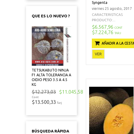
Syngenta
viernes 25 agosto, 2017
CARACTERISTICAS
QUE ES LO NUEVO ?
PRODUCTO:...
$6.567,96
CONT
$7.224,76
TARJ
AÑADIR A LA CEST
VER
TETSUKABUTO NINJA
F1 ALTA TOLERANCIA A
OIDIO PESO 3.5 A 4.5
KG
$12.273,03
$11.045,58
Cont
$13.500,33
Tarj
BÚSQUEDA RÁPIDA