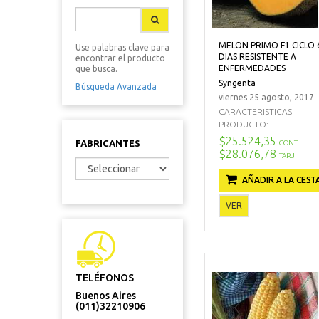
MELON PRIMO F1 CICLO 
Use palabras clave para
DIAS RESISTENTE A
encontrar el producto
ENFERMEDADES
que busca.
Syngenta
Búsqueda Avanzada
viernes 25 agosto, 2017
CARACTERISTICAS
PRODUCTO:...
$25.524,35
FABRICANTES
CONT
$28.076,78
TARJ
AÑADIR A LA CEST
VER
TELÉFONOS
Buenos Aires
(011)32210906