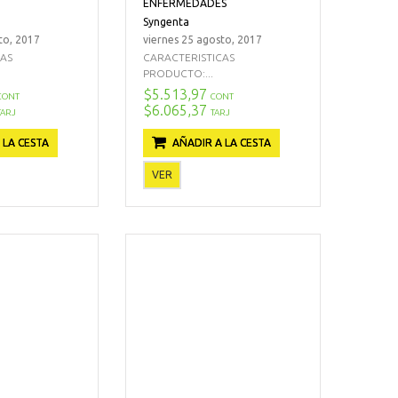
ENFERMEDADES
Syngenta
to, 2017
viernes 25 agosto, 2017
CAS
CARACTERISTICAS
PRODUCTO:...
$5.513,97
CONT
CONT
$6.065,37
TARJ
TARJ
 LA CESTA
AÑADIR A LA CESTA
VER