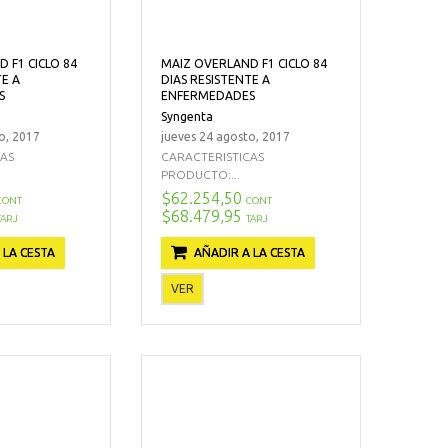
 F1 CICLO 84
MAIZ OVERLAND F1 CICLO 84
TE A
DIAS RESISTENTE A
S
ENFERMEDADES
Syngenta
o, 2017
jueves 24 agosto, 2017
CAS
CARACTERISTICAS
PRODUCTO:...
$62.254,50
CONT
CONT
$68.479,95
TARJ
TARJ
 LA CESTA
AÑADIR A LA CESTA
VER