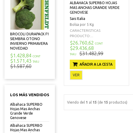
ALBAHACA SUPERBO HOJAS
MAS ANCHAS GRANDE VERDE
GENOVESE
Sais Italia
Bolsa por 5 Kg
CARACTERISTICAS
BROCOLI DURAPACK F1
PRODUCTO:...
SIEMBRA OTONO
$26.760,62
INVIERNO PRIMAVERA
CONT
$29.436,68
NOVEDAD
$31.482,99
TARJ
$1.428,84
CONT
$1.571,43
TARJ
AÑADIR A LA CESTA
$1.587,60
VER
LOS MÁS VENDIDOS
Viendo del
1
al
15
(de
15
productos)
Albahaca SUPERBO
Hojas Mas Anchas
Grande Verde
Genovese
Albahaca SUPERBO
Hojas Mas Anchas