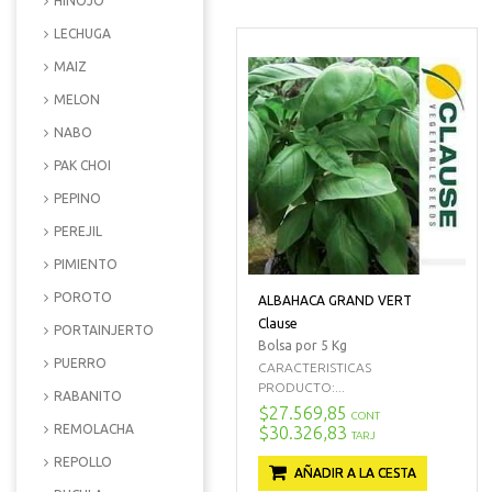
HINOJO
LECHUGA
MAIZ
MELON
NABO
PAK CHOI
PEPINO
PEREJIL
PIMIENTO
POROTO
ALBAHACA GRAND VERT
Clause
PORTAINJERTO
Bolsa por 5 Kg
PUERRO
CARACTERISTICAS
PRODUCTO:...
RABANITO
$27.569,85
CONT
REMOLACHA
$30.326,83
TARJ
REPOLLO
AÑADIR A LA CESTA