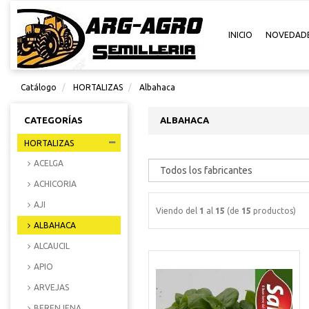
INICIO
NOVEDAD
Catálogo
HORTALIZAS
Albahaca
CATEGORÍAS
ALBAHACA
HORTALIZAS
ACELGA
ACHICORIA
AJI
Viendo del
1
al
15
(de
15
productos)
ALBAHACA
ALCAUCIL
APIO
ARVEJAS
BERENJENA