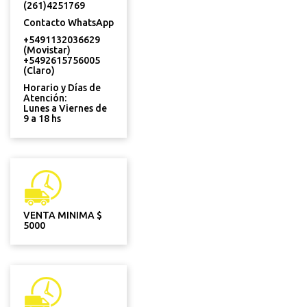
(261)4251769
Contacto WhatsApp
+5491132036629
(Movistar)
+5492615756005
(Claro)
Horario y Días de
Atención:
Lunes a Viernes de
9 a 18 hs
VENTA MINIMA $
5000