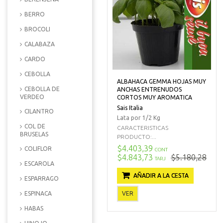
BERRO
BROCOLI
CALABAZA
CARDO
CEBOLLA
ALBAHACA GEMMA HOJAS MUY
CEBOLLA DE
ANCHAS ENTRENUDOS
VERDEO
CORTOS MUY AROMATICA
Sais Italia
CILANTRO
Lata por 1/2 Kg
COL DE
CARACTERISTICAS
BRUSELAS
PRODUCTO:...
$4.403,39
COLIFLOR
CONT
$4.843,73
$5.180,28
TARJ
ESCAROLA
AÑADIR A LA CESTA
ESPARRAGO
VER
ESPINACA
HABAS