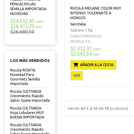
PENCAS ROJAS
RUCULA MEGANE COLOR MUY
SEMILLA IMPORTADA
INTENSO TOLERANTE A
NOVEDAD
HONGOS
$24.012,45
CONT
Sais Italia
$26.413,70
TARJ
Caja por 1 Kg
$26.680,50
CARACTERISTICAS
PRODUCTO:...
$2.312,31
CONT
$2.543,54
TARJ
LOS MÁS VENDIDOS
AÑADIR A LA CESTA
Rucula ROKITA
Novedad Para
VER
Gourmets Semilla
Importada
Rucula CULTIVADA
Crecimiento Rapido
Sabor Suave Importada
Rucula CULTIVADA
Viendo del
1
al
15
(de
15
productos)
Hoja Lobulares MUY
BUENA IMPORTADA
Rucula CULTIVADA
Crecimiento Rapido
Sabor Suave Importada