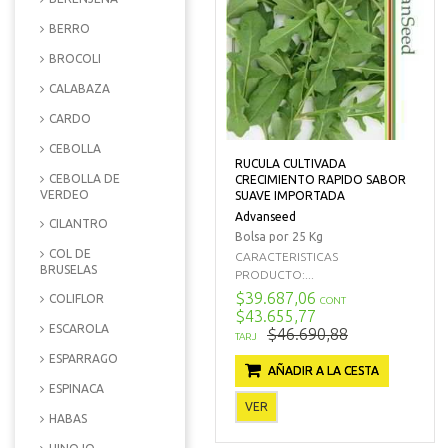
BERRO
BROCOLI
CALABAZA
CARDO
CEBOLLA
RUCULA CULTIVADA
CEBOLLA DE
CRECIMIENTO RAPIDO SABOR
VERDEO
SUAVE IMPORTADA
Advanseed
CILANTRO
Bolsa por 25 Kg
COL DE
CARACTERISTICAS
BRUSELAS
PRODUCTO:...
$39.687,06
COLIFLOR
CONT
$43.655,77
ESCAROLA
$46.690,88
TARJ
ESPARRAGO
AÑADIR A LA CESTA
ESPINACA
VER
HABAS