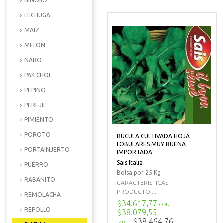
HINOJO
LECHUGA
MAIZ
MELON
NABO
PAK CHOI
PEPINO
PEREJIL
PIMIENTO
POROTO
RUCULA CULTIVADA HOJA
LOBULARES MUY BUENA
PORTAINJERTO
IMPORTADA
Sais Italia
PUERRO
Bolsa por 25 Kg
RABANITO
CARACTERISTICAS
PRODUCTO:...
REMOLACHA
$34.617,77
CONT
REPOLLO
$38.079,55
$38.464,76
TARJ