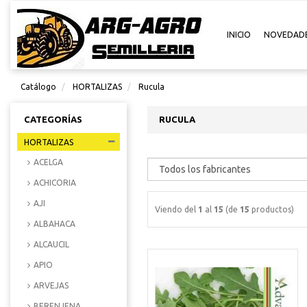
INICIO
NOVEDAD
Catálogo
HORTALIZAS
Rucula
CATEGORÍAS
RUCULA
HORTALIZAS
ACELGA
ACHICORIA
AJI
Viendo del
1
al
15
(de
15
productos)
ALBAHACA
ALCAUCIL
APIO
ARVEJAS
BERENJENA