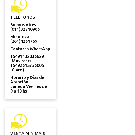
TELÉFONOS
Buenos Aires
(011)32210906
Mendoza
(261)4251769
Contacto WhatsApp
+5491132036629
(Movistar)
+5492615756005
(Claro)
Horario y Días de
Atención:
Lunes a Viernes de
9 a 18 hs
VENTA MINIMA $