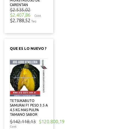
MONSTRUOSO DE
CARENTAN
$2.535,02
$2.407,86
Cont
$2.788,52
Tarj
QUE ES LO NUEVO ?
TETSUKABUTO
SAMURAI F1 PESO 3.5 A
4.5 KG MAS PULPA
TAMANO SABOR
$142.118,13
$120.800,19
Cont