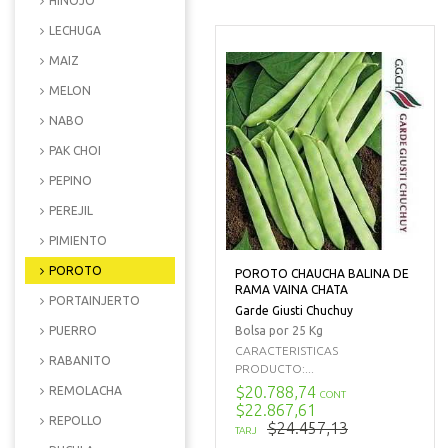
HINOJO
LECHUGA
MAIZ
MELON
NABO
PAK CHOI
PEPINO
PEREJIL
PIMIENTO
POROTO
POROTO CHAUCHA BALINA DE
RAMA VAINA CHATA
PORTAINJERTO
Garde Giusti Chuchuy
Bolsa por 25 Kg
PUERRO
CARACTERISTICAS
RABANITO
PRODUCTO:...
$20.788,74
REMOLACHA
CONT
$22.867,61
REPOLLO
$24.457,13
TARJ