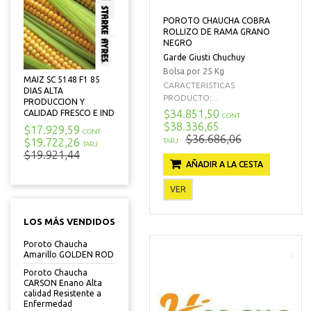
POROTO CHAUCHA COBRA
ROLLIZO DE RAMA GRANO
NEGRO
Garde Giusti Chuchuy
Bolsa por 25 Kg
MAIZ SC 5148 F1 85
CARACTERISTICAS
DIAS ALTA
PRODUCTO:...
PRODUCCION Y
$34.851,50
CALIDAD FRESCO E IND
CONT
$38.336,65
$17.929,59
CONT
$36.686,06
$19.722,26
TARJ
TARJ
$19.921,44
AÑADIR A LA CESTA
VER
LOS MÁS VENDIDOS
Poroto Chaucha
Amarillo GOLDEN ROD
Poroto Chaucha
CARSON Enano Alta
calidad Resistente a
Enfermedad