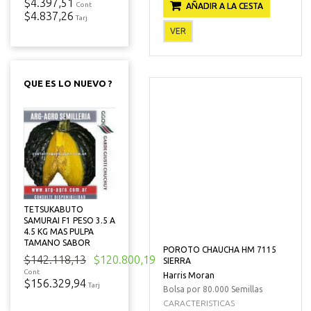
$4.397,51
Cont
AÑADIR A LA CESTA
$4.837,26
Tarj
VER
QUE ES LO NUEVO ?
TETSUKABUTO
SAMURAI F1 PESO 3.5 A
4.5 KG MAS PULPA
TAMANO SABOR
POROTO CHAUCHA HM 7115
$142.118,13
$120.800,19
SIERRA
Cont
Harris Moran
$156.329,94
Tarj
Bolsa por 80.000 Semillas
CARACTERISTICAS