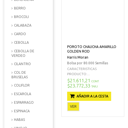
BERRO
BROCOLI
CALABAZA
CARDO
CEBOLLA
POROTO CHAUCHA AMARILLO
CEBOLLA DE
GOLDEN ROD
VERDEO
Harris Moran
Bolsa por 80.000 Semillas
CILANTRO
CARACTERISTICAS
COL DE
PRODUCTO:...
BRUSELAS
$21.611,21
CONT
$23.772,33
COLIFLOR
TARJ
ESCAROLA
AÑADIR A LA CESTA
ESPARRAGO
VER
ESPINACA
HABAS