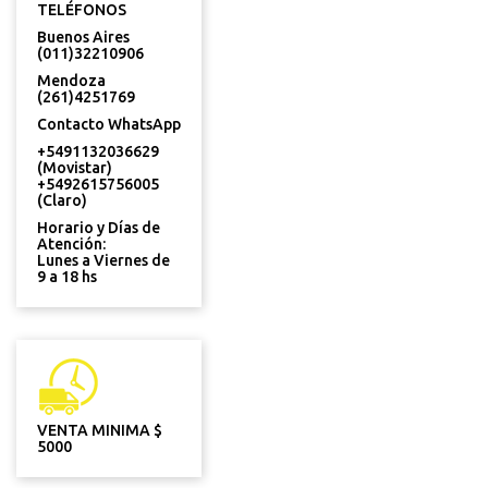
TELÉFONOS
Buenos Aires
(011)32210906
Mendoza
(261)4251769
Contacto WhatsApp
+5491132036629
(Movistar)
+5492615756005
(Claro)
Horario y Días de
Atención:
Lunes a Viernes de
9 a 18 hs
VENTA MINIMA $
5000