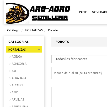
INICIO
NOVEDAD
Catálogo
HORTALIZAS
Poroto
CATEGORÍAS
POROTO
HORTALIZAS
ACELGA
ACHICORIA
AJI
Viendo del
1
al
28
(de
43
productos)
ALBAHACA
ALCAUCIL
APIO
ARVEJAS
BERENJENA