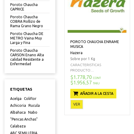
Poroto Chaucha
CAPRICE
Poroto Chaucha
COBRA Rollizo de
Rama Grano Negro
Poroto Chaucha DE
METRO Vaina Muy
POROTO CHAUCHA ENRAME
Larga y Fina
MUSICA
Poroto Chaucha
Hazera
CARSON Enano Alta
Sobre por 1 Kg
calidad Resistente a
Enfermedad
CARACTERISTICAS
PRODUCTO:...
$1.778,70
CONT
$1.956,57
TARJ
ETIQUETAS
AÑADIR A LA CESTA
Acelga
Coliflor
VER
Achicoria
Rucula
Albahaca
Nabo
"Pencas Anchas"
Calabaza
ABC SEMILLERIA