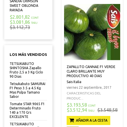
SANDIA CRIMSON
SWEET OBLONDA
RAYADA
$2.801,82
CONT
$3.081,86
TARJ
$3.112,73
LOS MÁS VENDIDOS
TETSUKABUTO
ZAPALLITO CANNAE F1 VERDE
SHINTOSHA Zapallo
CLARO BRILLANTE MUY
Fruto 2,5 a 3 Kg Ciclo
PRODUCTIVO 40 DIAS
90 Dias
Sais Italia
Tetsukabuto SAMURAI
viernes 22 septiembre, 2017
F1 Peso 3.5 a 4.5 Kg
Mas Pulpa Tamano
CARACERISTICAS DEL
Sabor
PRODUC...
Tomate STAR 9065 F1
$3.193,58
CONT
Determinado Fruto
$3.512,94
$3.548,58
TARJ
140 a 170 Grs
EXCELENTE
AÑADIR A LA CESTA
TETSUKABUTO