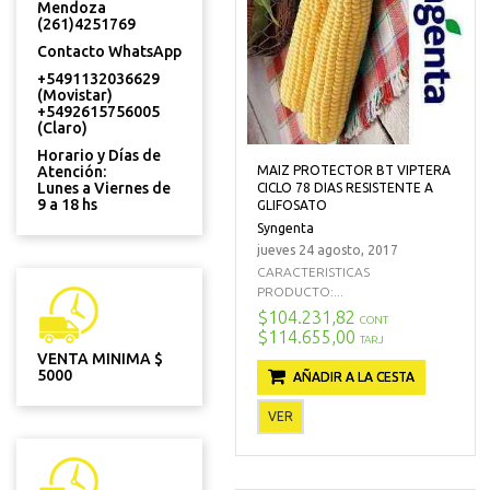
Mendoza
(261)4251769
Contacto WhatsApp
+5491132036629
(Movistar)
+5492615756005
(Claro)
Horario y Días de
MAIZ PROTECTOR BT VIPTERA
Atención:
Lunes a Viernes de
CICLO 78 DIAS RESISTENTE A
9 a 18 hs
GLIFOSATO
Syngenta
jueves 24 agosto, 2017
CARACTERISTICAS
PRODUCTO:...
$104.231,82
CONT
$114.655,00
TARJ
VENTA MINIMA $
5000
AÑADIR A LA CESTA
VER