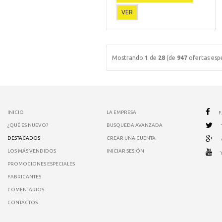
VER
Mostrando
1
de
28
(de
947
ofertas espe
INICIO
LA EMPRESA
¿QUÉ ES NUEVO?
BUSQUEDA AVANZADA
DESTACADOS
CREAR UNA CUENTA
LOS MÁS VENDIDOS
INICIAR SESIÓN
PROMOCIONES ESPECIALES
FABRICANTES
COMENTARIOS
CONTACTOS