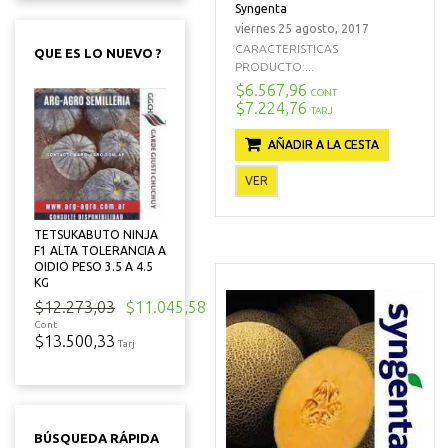
Syngenta
viernes 25 agosto, 2017
CARACTERISTICAS
QUE ES LO NUEVO ?
PRODUCTO:...
$6.567,96
CONT
$7.224,76
TARJ
AÑADIR A LA CESTA
VER
TETSUKABUTO NINJA
F1 ALTA TOLERANCIA A
OIDIO PESO 3.5 A 4.5
KG
$12.273,03
$11.045,58
Cont
$13.500,33
Tarj
BÚSQUEDA RÁPIDA