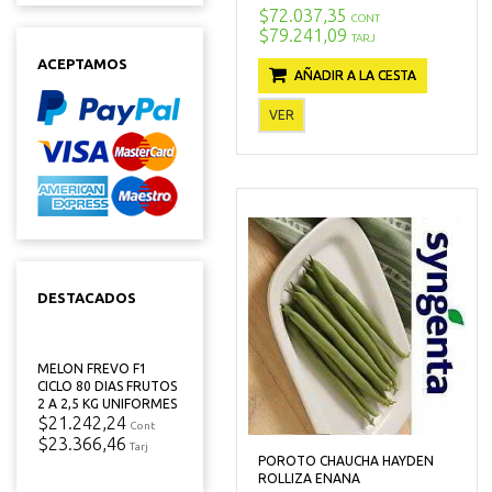
$72.037,35
CONT
$79.241,09
TARJ
ACEPTAMOS
AÑADIR A LA CESTA
VER
DESTACADOS
MELON FREVO F1
CICLO 80 DIAS FRUTOS
2 A 2,5 KG UNIFORMES
$21.242,24
Cont
$23.366,46
Tarj
POROTO CHAUCHA HAYDEN
ROLLIZA ENANA