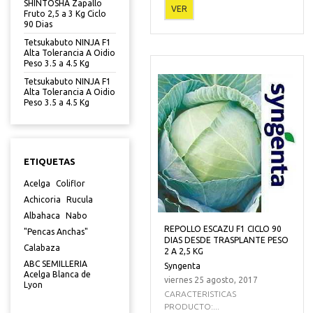
SHINTOSHA Zapallo
VER
Fruto 2,5 a 3 Kg Ciclo
90 Dias
Tetsukabuto NINJA F1
Alta Tolerancia A Oidio
Peso 3.5 a 4.5 Kg
Tetsukabuto NINJA F1
Alta Tolerancia A Oidio
Peso 3.5 a 4.5 Kg
ETIQUETAS
Acelga
Coliflor
Achicoria
Rucula
Albahaca
Nabo
REPOLLO ESCAZU F1 CICLO 90
"Pencas Anchas"
DIAS DESDE TRASPLANTE PESO
Calabaza
2 A 2,5 KG
ABC SEMILLERIA
Syngenta
Acelga Blanca de
viernes 25 agosto, 2017
Lyon
CARACTERISTICAS
PRODUCTO:...