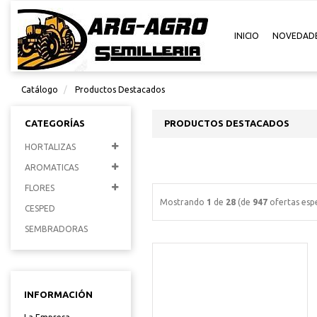
INICIO
NOVEDAD
Catálogo
Productos Destacados
CATEGORÍAS
PRODUCTOS DESTACADOS
HORTALIZAS
AROMATICAS
FLORES
Mostrando
1
de
28
(de
947
ofertas espe
CESPED
SEMBRADORAS
INFORMACIÓN