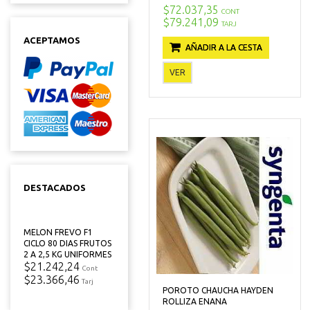
$72.037,35
CONT
$79.241,09
TARJ
ACEPTAMOS
AÑADIR A LA CESTA
VER
DESTACADOS
MELON FREVO F1
CICLO 80 DIAS FRUTOS
2 A 2,5 KG UNIFORMES
$21.242,24
Cont
$23.366,46
Tarj
POROTO CHAUCHA HAYDEN
ROLLIZA ENANA