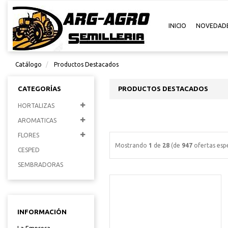
INICIO
NOVEDAD
Catálogo
Productos Destacados
CATEGORÍAS
PRODUCTOS DESTACADOS
HORTALIZAS
AROMATICAS
FLORES
Mostrando
1
de
28
(de
947
ofertas espe
CESPED
SEMBRADORAS
INFORMACIÓN