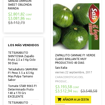
SANDIA CRIMSON
SWEET OBLONDA
RAYADA
$2.801,82
CONT
$3.081,86
TARJ
$3.112,73
LOS MÁS VENDIDOS
TETSUKABUTO
ZAPALLITO CANNAE F1 VERDE
SHINTOSHA Zapallo
CLARO BRILLANTE MUY
Fruto 2,5 a 3 Kg Ciclo
PRODUCTIVO 40 DIAS
90 Dias
Sais Italia
Tetsukabuto SAMURAI
viernes 22 septiembre, 2017
F1 Peso 3.5 a 4.5 Kg
Mas Pulpa Tamano
CARACERISTICAS DEL
Sabor
PRODUC...
Tomate STAR 9065 F1
$3.193,58
CONT
Determinado Fruto
$3.512,94
$3.548,58
TARJ
140 a 170 Grs
EXCELENTE
AÑADIR A LA CESTA
TETSUKABUTO