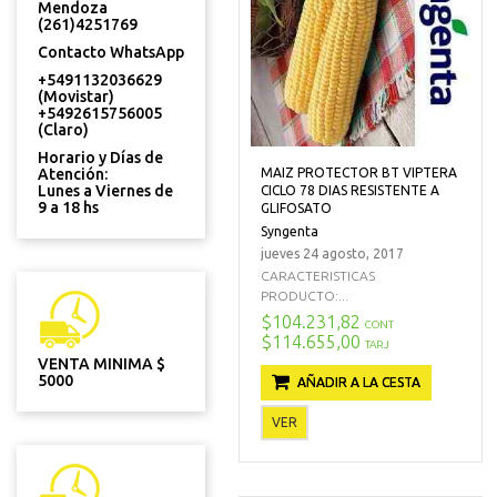
Mendoza
(261)4251769
Contacto WhatsApp
+5491132036629
(Movistar)
+5492615756005
(Claro)
Horario y Días de
MAIZ PROTECTOR BT VIPTERA
Atención:
Lunes a Viernes de
CICLO 78 DIAS RESISTENTE A
9 a 18 hs
GLIFOSATO
Syngenta
jueves 24 agosto, 2017
CARACTERISTICAS
PRODUCTO:...
$104.231,82
CONT
$114.655,00
TARJ
VENTA MINIMA $
5000
AÑADIR A LA CESTA
VER