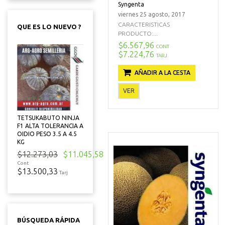
Syngenta
viernes 25 agosto, 2017
CARACTERISTICAS
QUE ES LO NUEVO ?
PRODUCTO:...
$6.567,96
CONT
$7.224,76
TARJ
AÑADIR A LA CESTA
VER
TETSUKABUTO NINJA
F1 ALTA TOLERANCIA A
OIDIO PESO 3.5 A 4.5
KG
$12.273,03
$11.045,58
Cont
$13.500,33
Tarj
BÚSQUEDA RÁPIDA