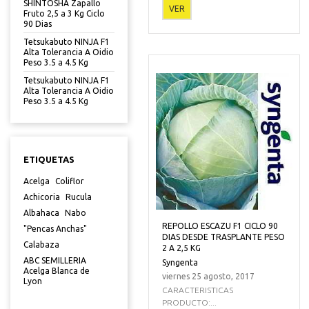
SHINTOSHA Zapallo
VER
Fruto 2,5 a 3 Kg Ciclo
90 Dias
Tetsukabuto NINJA F1
Alta Tolerancia A Oidio
Peso 3.5 a 4.5 Kg
Tetsukabuto NINJA F1
Alta Tolerancia A Oidio
Peso 3.5 a 4.5 Kg
ETIQUETAS
Acelga
Coliflor
Achicoria
Rucula
Albahaca
Nabo
REPOLLO ESCAZU F1 CICLO 90
"Pencas Anchas"
DIAS DESDE TRASPLANTE PESO
Calabaza
2 A 2,5 KG
ABC SEMILLERIA
Syngenta
Acelga Blanca de
viernes 25 agosto, 2017
Lyon
CARACTERISTICAS
PRODUCTO:...