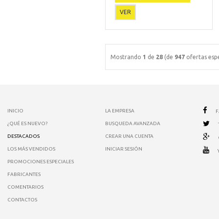
VER
Mostrando
1
de
28
(de
947
ofertas espe
INICIO
LA EMPRESA
¿QUÉ ES NUEVO?
BUSQUEDA AVANZADA
DESTACADOS
CREAR UNA CUENTA
LOS MÁS VENDIDOS
INICIAR SESIÓN
PROMOCIONES ESPECIALES
FABRICANTES
COMENTARIOS
CONTACTOS