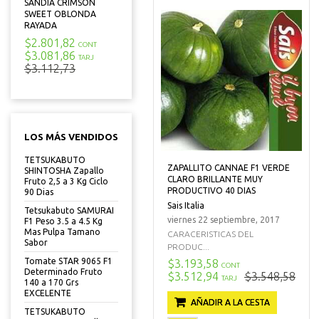
SANDIA CRIMSON
SWEET OBLONDA
RAYADA
$2.801,82
CONT
$3.081,86
TARJ
$3.112,73
LOS MÁS VENDIDOS
TETSUKABUTO
ZAPALLITO CANNAE F1 VERDE
SHINTOSHA Zapallo
CLARO BRILLANTE MUY
Fruto 2,5 a 3 Kg Ciclo
PRODUCTIVO 40 DIAS
90 Dias
Sais Italia
Tetsukabuto SAMURAI
viernes 22 septiembre, 2017
F1 Peso 3.5 a 4.5 Kg
Mas Pulpa Tamano
CARACERISTICAS DEL
Sabor
PRODUC...
Tomate STAR 9065 F1
$3.193,58
CONT
Determinado Fruto
$3.512,94
$3.548,58
TARJ
140 a 170 Grs
EXCELENTE
AÑADIR A LA CESTA
TETSUKABUTO