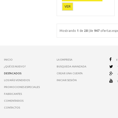
VER
Mostrando
1
de
28
(de
947
ofertas espe
INICIO
LA EMPRESA
¿QUÉ ES NUEVO?
BUSQUEDA AVANZADA
DESTACADOS
CREAR UNA CUENTA
LOS MÁS VENDIDOS
INICIAR SESIÓN
PROMOCIONES ESPECIALES
FABRICANTES
COMENTARIOS
CONTACTOS