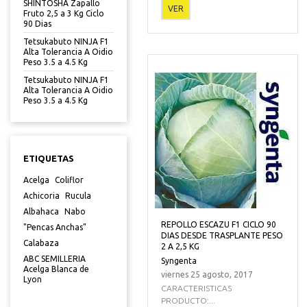
SHINTOSHA Zapallo
VER
Fruto 2,5 a 3 Kg Ciclo
90 Dias
Tetsukabuto NINJA F1
Alta Tolerancia A Oidio
Peso 3.5 a 4.5 Kg
Tetsukabuto NINJA F1
Alta Tolerancia A Oidio
Peso 3.5 a 4.5 Kg
ETIQUETAS
Acelga
Coliflor
Achicoria
Rucula
Albahaca
Nabo
REPOLLO ESCAZU F1 CICLO 90
"Pencas Anchas"
DIAS DESDE TRASPLANTE PESO
Calabaza
2 A 2,5 KG
ABC SEMILLERIA
Syngenta
Acelga Blanca de
viernes 25 agosto, 2017
Lyon
CARACTERISTICAS
PRODUCTO:...