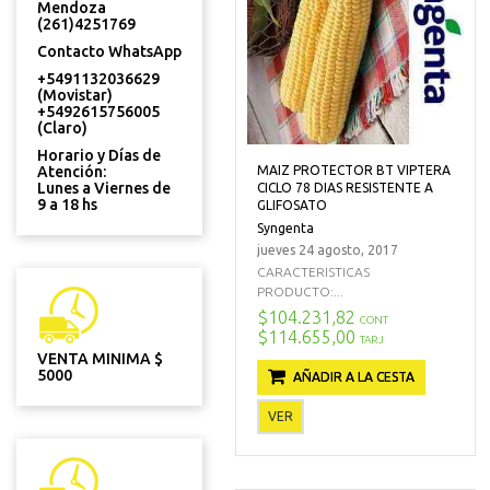
Mendoza
(261)4251769
Contacto WhatsApp
+5491132036629
(Movistar)
+5492615756005
(Claro)
Horario y Días de
MAIZ PROTECTOR BT VIPTERA
Atención:
Lunes a Viernes de
CICLO 78 DIAS RESISTENTE A
9 a 18 hs
GLIFOSATO
Syngenta
jueves 24 agosto, 2017
CARACTERISTICAS
PRODUCTO:...
$104.231,82
CONT
$114.655,00
TARJ
VENTA MINIMA $
5000
AÑADIR A LA CESTA
VER