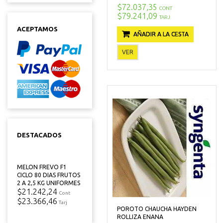
$72.037,35
CONT
$79.241,09
TARJ
ACEPTAMOS
AÑADIR A LA CESTA
VER
DESTACADOS
MELON FREVO F1
CICLO 80 DIAS FRUTOS
2 A 2,5 KG UNIFORMES
$21.242,24
Cont
$23.366,46
Tarj
POROTO CHAUCHA HAYDEN
ROLLIZA ENANA