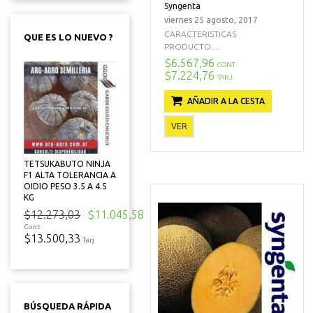
Syngenta
viernes 25 agosto, 2017
CARACTERISTICAS
QUE ES LO NUEVO ?
PRODUCTO:...
$6.567,96
CONT
$7.224,76
TARJ
AÑADIR A LA CESTA
VER
TETSUKABUTO NINJA
F1 ALTA TOLERANCIA A
OIDIO PESO 3.5 A 4.5
KG
$12.273,03
$11.045,58
Cont
$13.500,33
Tarj
BÚSQUEDA RÁPIDA