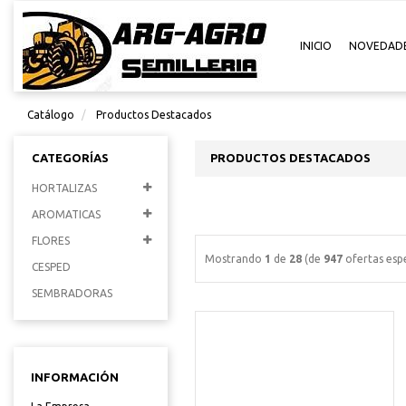
INICIO
NOVEDAD
Catálogo
Productos Destacados
CATEGORÍAS
PRODUCTOS DESTACADOS
HORTALIZAS
AROMATICAS
FLORES
Mostrando
1
de
28
(de
947
ofertas espe
CESPED
SEMBRADORAS
INFORMACIÓN