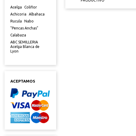
PHYTOPHTORA
PRODUCTIVO"
Acelga
Coliflor
Achicoria
Albahaca
Rucula
Nabo
"Pencas Anchas"
Calabaza
ABC SEMILLERIA
Acelga Blanca de
Lyon
ACEPTAMOS