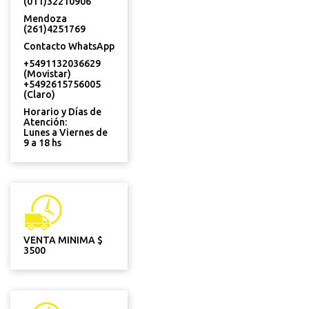
(011)32210906
Mendoza
(261)4251769
Contacto WhatsApp
+5491132036629
(Movistar)
+5492615756005
(Claro)
Horario y Días de
Atención:
Lunes a Viernes de
9 a 18 hs
VENTA MINIMA $
3500