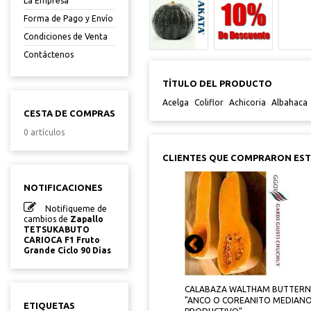
La Empresa
Forma de Pago y Envío
Condiciones de Venta
Contáctenos
TÍTULO DEL PRODUCTO
Acelga
Coliflor
Achicoria
Albahaca
CESTA DE COMPRAS
0 artículos
CLIENTES QUE COMPRARON ES
NOTIFICACIONES
Notifiqueme de
cambios de
Zapallo
TETSUKABUTO
CARIOCA F1 Fruto
Grande Ciclo 90 Dias
ER
PIMIENTO CALAFYUCO INTA
CALABAZA WALTHAM BUTTER
CALAHORRA RESISTENTE A
"ANCO O COREANITO MEDIAN
ETIQUETAS