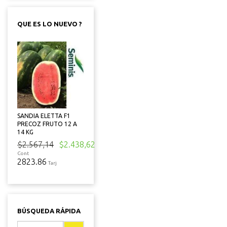
QUE ES LO NUEVO ?
SANDIA ELETTA F1
PRECOZ FRUTO 12 A
14 KG
$2.567,14
$2.438,62
Cont
2823.86
Tarj
BÚSQUEDA RÁPIDA