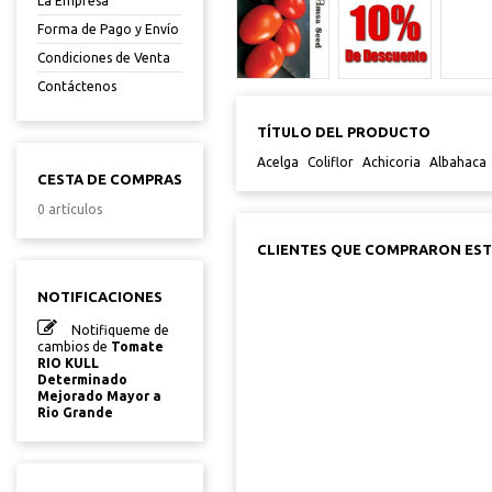
La Empresa
Forma de Pago y Envío
Condiciones de Venta
Contáctenos
TÍTULO DEL PRODUCTO
Acelga
Coliflor
Achicoria
Albahaca
CESTA DE COMPRAS
0 artículos
CLIENTES QUE COMPRARON ES
NOTIFICACIONES
Notifiqueme de
cambios de
Tomate
RIO KULL
Determinado
Mejorado Mayor a
Rio Grande
TOMATE STA
DETERMINAD