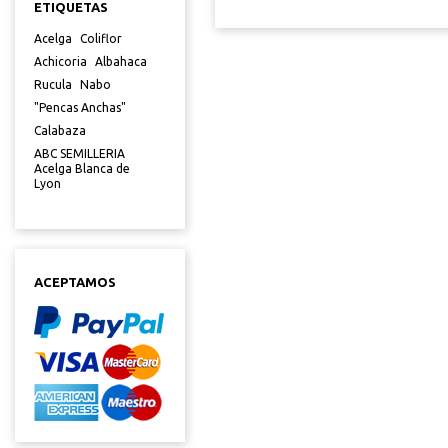
GRS EXCELE
ETIQUETAS
Acelga
Coliflor
Achicoria
Albahaca
Rucula
Nabo
"Pencas Anchas"
Calabaza
ABC SEMILLERIA
Acelga Blanca de
TOMATE STA
Lyon
DETERMINAD
GRS EXCELE
ACEPTAMOS