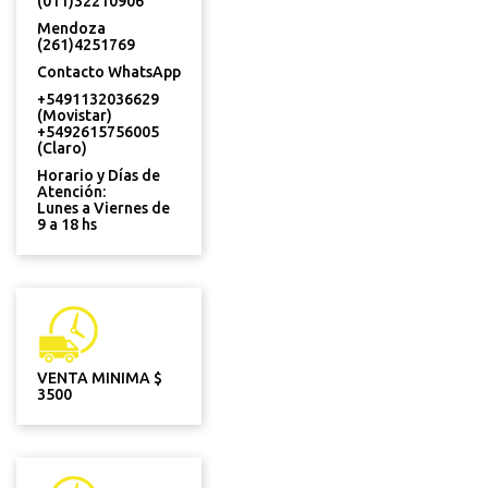
(011)32210906
Mendoza
(261)4251769
Contacto WhatsApp
+5491132036629
(Movistar)
+5492615756005
(Claro)
Horario y Días de
Atención:
Lunes a Viernes de
9 a 18 hs
VENTA MINIMA $
3500