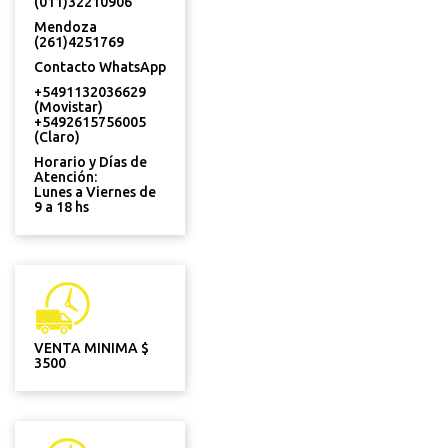
(011)32210906
Mendoza
(261)4251769
Contacto WhatsApp
+5491132036629
(Movistar)
+5492615756005
(Claro)
Horario y Días de
Atención:
Lunes a Viernes de
9 a 18 hs
VENTA MINIMA $
3500