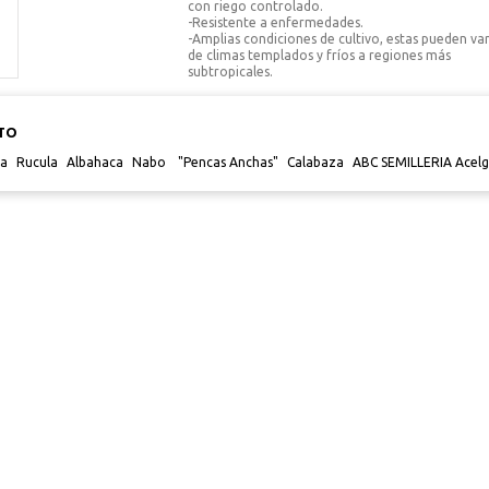
con riego controlado.
-Resistente a enfermedades.
-Amplias condiciones de cultivo, estas pueden var
de climas templados y fríos a regiones más
subtropicales.
TO
ia
Rucula
Albahaca
Nabo
"Pencas Anchas"
Calabaza
ABC SEMILLERIA Acelg