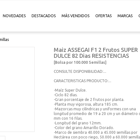
NOVEDADES
DESTACADOS
MÁS VENDIDOS
OFERTAS
MARCAS
illas
Maiz ASSEGAI F1 2 Frutos SUPER
DULCE 82 Dias RESISTENCIAS
[Bolsa por 100.000 Semillas]
CONSULTE DISPONIBILIDAD:...
CARACTERISTICAS PRODUCTO:...
-Maíz Super Dulce.
-Ciclo 82 días.
-Gran porcentaje de 2 frutos por planta.
-Planta muy vigorosa, altura 185 cm.
-Mazorcas muy cilíndricas y uniformes con una
longitud promedio de 19 a 20 cm y un diámetro 
mm con 16 filas.
-Longitud del grano 12mm.
-Color del grano Amarillo Dorado.
-Marco de siembra 40.000 a 45.000 semillas por
Hectárea con poco riego, 50.000 a 60.000 semill