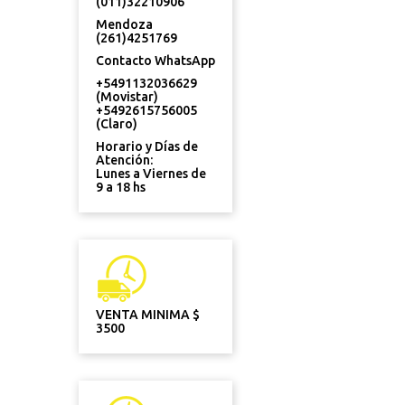
(011)32210906
Mendoza
(261)4251769
Contacto WhatsApp
+5491132036629
(Movistar)
+5492615756005
(Claro)
Horario y Días de
Atención:
Lunes a Viernes de
9 a 18 hs
VENTA MINIMA $
3500