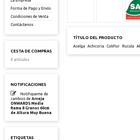
La Empresa
Forma de Pago y Envío
Condiciones de Venta
Contáctenos
TÍTULO DEL PRODUCTO
Acelga
Achicoria
Coliflor
Rucula
A
CESTA DE COMPRAS
0 artículos
NOTIFICACIONES
Notifiqueme de
cambios de
Arveja
ONWARDS Media
Rama 8 Granos 60cm
de Altura Muy Buena
ETIQUETAS