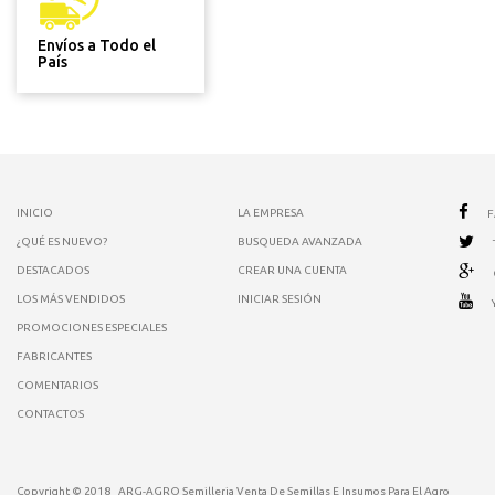
Envíos a Todo el
País
INICIO
LA EMPRESA
¿QUÉ ES NUEVO?
BUSQUEDA AVANZADA
DESTACADOS
CREAR UNA CUENTA
LOS MÁS VENDIDOS
INICIAR SESIÓN
PROMOCIONES ESPECIALES
FABRICANTES
COMENTARIOS
CONTACTOS
Copyright © 2018
ARG-AGRO Semilleria Venta De Semillas E Insumos Para El Agro