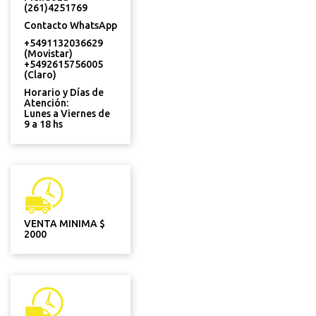
(261)4251769
Contacto WhatsApp
+5491132036629
(Movistar)
+5492615756005
(Claro)
Horario y Días de
Atención:
Lunes a Viernes de
9 a 18 hs
VENTA MINIMA $
2000