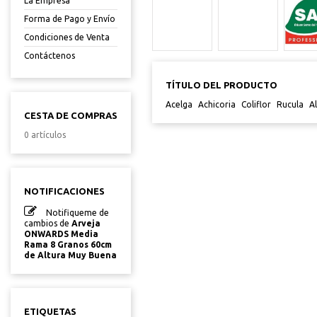
La Empresa
Forma de Pago y Envío
Condiciones de Venta
Contáctenos
TÍTULO DEL PRODUCTO
Acelga
Achicoria
Coliflor
Rucula
A
CESTA DE COMPRAS
0 artículos
NOTIFICACIONES
Notifiqueme de
cambios de
Arveja
ONWARDS Media
Rama 8 Granos 60cm
de Altura Muy Buena
ETIQUETAS