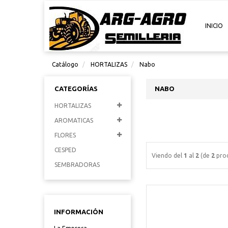
INICIO
Catálogo
HORTALIZAS
Nabo
CATEGORÍAS
NABO
HORTALIZAS
AROMATICAS
FLORES
CESPED
Viendo del
1
al
2
(de
2
prod
SEMBRADORAS
INFORMACIÓN