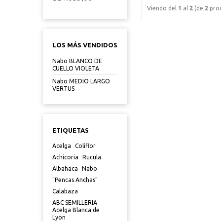
Viendo del
1
al
2
(de
2
prod
LOS MÁS VENDIDOS
Nabo BLANCO DE
CUELLO VIOLETA
Nabo MEDIO LARGO
VERTUS
ETIQUETAS
Acelga
Coliflor
Achicoria
Rucula
Albahaca
Nabo
"Pencas Anchas"
Calabaza
ABC SEMILLERIA
Acelga Blanca de
Lyon