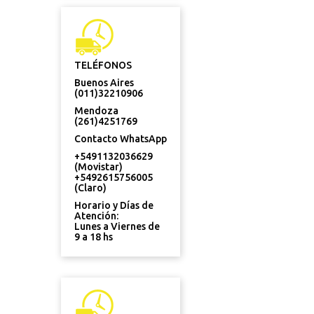
TELÉFONOS
Buenos Aires
(011)32210906
Mendoza
(261)4251769
Contacto WhatsApp
+5491132036629
(Movistar)
+5492615756005
(Claro)
Horario y Días de
Atención:
Lunes a Viernes de
9 a 18 hs