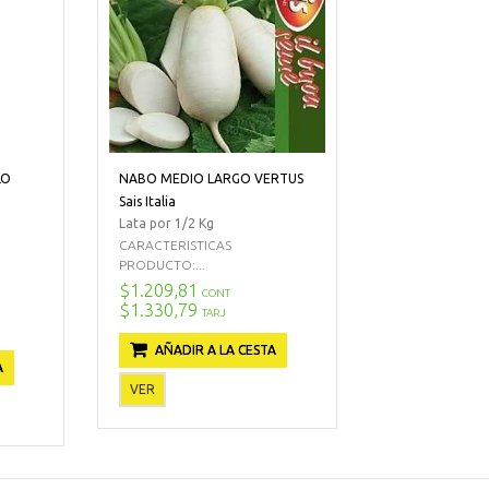
LO
NABO MEDIO LARGO VERTUS
Sais Italia
Lata por 1/2 Kg
CARACTERISTICAS
PRODUCTO:...
$1.209,81
CONT
$1.330,79
TARJ
AÑADIR A LA CESTA
A
VER