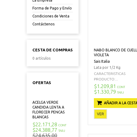
La Empresa
Forma de Pago y Envío
Condiciones de Venta
Contáctenos
CESTA DE COMPRAS
NABO BLANCO DE CUEL
VIOLETA
0 artículos
Sais Italia
Lata por 1/2 Kg
CARACTERISTICAS
PRODUCTO:...
OFERTAS
$1.209,81
CONT
$1.330,79
TARJ
ACELGA VERDE
AÑADIR A LA CEST
CANDIDA LENTA A
FLORECER PENCAS
VER
BLANCAS
$22.171,28
CONT
$24.388,77
TARJ
$24.635,00