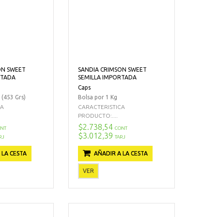
ON SWEET
SANDIA CRIMSON SWEET
RTADA
SEMILLA IMPORTADA
Caps
 (453 Grs)
Bolsa por 1 Kg
CA
CARACTERISTICA
PRODUCTO:....
$2.738,54
NT
CONT
$3.012,39
RJ
TARJ
 LA CESTA
AÑADIR A LA CESTA
VER