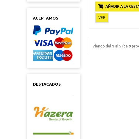
AÑADIR A LA CEST
VER
ACEPTAMOS
Viendo del
1
al
9
(de
9
prod
DESTACADOS