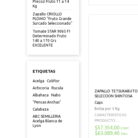
Precoz Fruto 11 a 14
Kg
Zapallo CRIOLLO
PLOMO "Fruto Grande
Surcado Seleccionado"
Tomate STAR 9065 F1
Determinado Fruto
140 a 170 Grs
EXCELENTE
ETIQUETAS
Acelga
Coliflor
Achicoria
Rucula
ZAPALLO TETSUKABUTO
Albahaca
Nabo
SELECCION SHINTOSA
"Pencas Anchas"
Caps
Bolsa por 5 Kg
Calabaza
CARACTERISTICAS
ABC SEMILLERIA
PRODUCTO:...
Acelga Blanca de
Lyon
$57.354,00
CONT
$63.089,40
TARJ