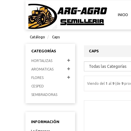
INICIO
Catálogo
Caps
CATEGORÍAS
CAPS
HORTALIZAS
AROMATICAS
FLORES
Viendo del
1
al
9
(de
9
prod
CESPED
SEMBRADORAS
INFORMACIÓN