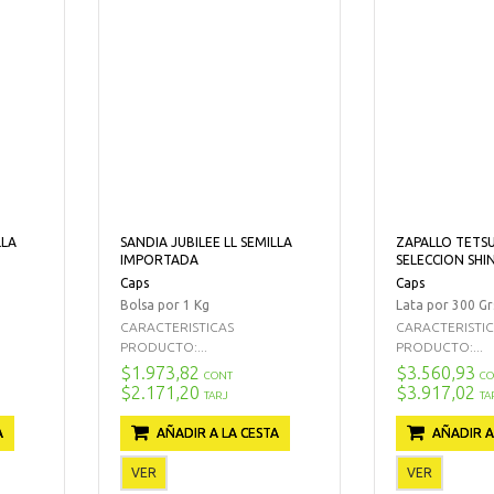
LLA
SANDIA JUBILEE LL SEMILLA
ZAPALLO TETS
IMPORTADA
SELECCION SHI
Caps
Caps
Bolsa por 1 Kg
Lata por 300 Gr
CARACTERISTICAS
CARACTERISTI
PRODUCTO:...
PRODUCTO:...
$1.973,82
$3.560,93
CONT
CO
$2.171,20
$3.917,02
TARJ
TA
A
AÑADIR A LA CESTA
AÑADIR A
VER
VER