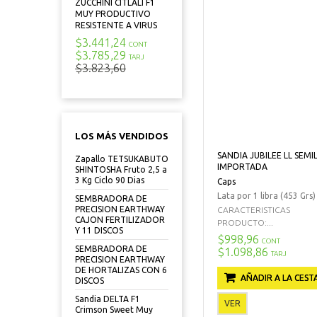
ZUCCHINI CITLALI F1
MUY PRODUCTIVO
RESISTENTE A VIRUS
$3.441,24
CONT
$3.785,29
TARJ
$3.823,60
LOS MÁS VENDIDOS
SANDIA JUBILEE LL SEMI
Zapallo TETSUKABUTO
IMPORTADA
SHINTOSHA Fruto 2,5 a
3 Kg Ciclo 90 Dias
Caps
Lata por 1 libra (453 Grs)
SEMBRADORA DE
PRECISION EARTHWAY
CARACTERISTICAS
CAJON FERTILIZADOR
PRODUCTO:...
Y 11 DISCOS
$998,96
CONT
SEMBRADORA DE
$1.098,86
TARJ
PRECISION EARTHWAY
DE HORTALIZAS CON 6
AÑADIR A LA CEST
DISCOS
Sandia DELTA F1
VER
Crimson Sweet Muy