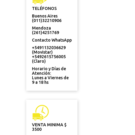
TELÉFONOS
Buenos Aires
(011)32210906
Mendoza
(261)4251769
Contacto WhatsApp
+5491132036629
(Movistar)
+5492615756005
(Claro)
Horario y Días de
Atención:
Lunes a Viernes de
9 a 18 hs
VENTA MINIMA $
3500