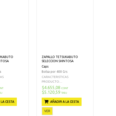
UKABUTO
ZAPALLO TETSUKABUTO
NTOSA
SELECCION SHINTOSA
Caps
s
Bolsa por 400 Grs
CAS
CARACTERISTICAS
PRODUCTO:...
$4.655,08
NT
CONT
$5.120,59
RJ
TARJ
 LA CESTA
AÑADIR A LA CESTA
VER