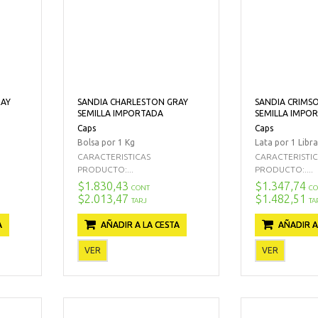
RAY
SANDIA CHARLESTON GRAY
SANDIA CRIMS
SEMILLA IMPORTADA
SEMILLA IMPO
Caps
Caps
)
Bolsa por 1 Kg
Lata por 1 Libra
CARACTERISTICAS
CARACTERISTI
PRODUCTO:...
PRODUCTO:....
$1.830,43
$1.347,74
CONT
CO
$2.013,47
$1.482,51
TARJ
TA
A
AÑADIR A LA CESTA
AÑADIR A
VER
VER