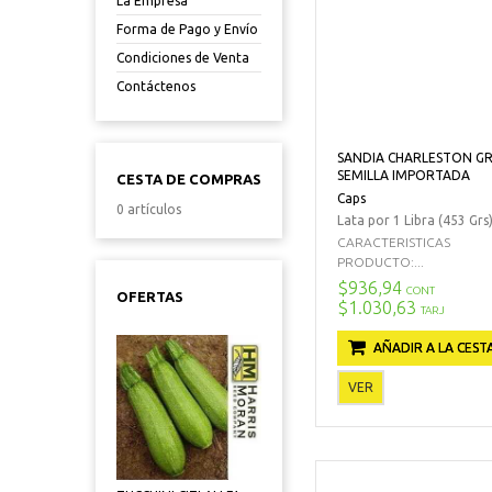
La Empresa
Forma de Pago y Envío
Condiciones de Venta
Contáctenos
SANDIA CHARLESTON G
SEMILLA IMPORTADA
CESTA DE COMPRAS
Caps
0 artículos
Lata por 1 Libra (453 Grs
CARACTERISTICAS
PRODUCTO:...
$936,94
CONT
OFERTAS
$1.030,63
TARJ
AÑADIR A LA CEST
VER