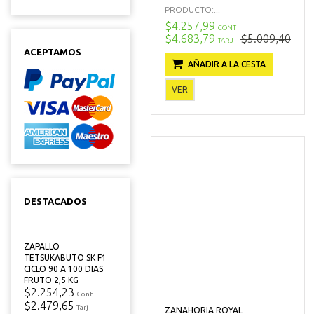
PRODUCTO:...
$4.257,99
CONT
$4.683,79
$5.009,40
TARJ
ACEPTAMOS
AÑADIR A LA CESTA
VER
DESTACADOS
ZAPALLO
TETSUKABUTO SK F1
CICLO 90 A 100 DIAS
FRUTO 2,5 KG
$2.254,23
Cont
$2.479,65
Tarj
ZANAHORIA ROYAL