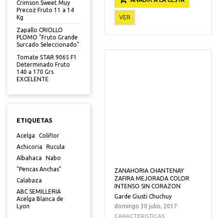
Crimson Sweet Muy
Precoz Fruto 11 a 14
VER
Kg
Zapallo CRIOLLO
PLOMO "Fruto Grande
Surcado Seleccionado"
Tomate STAR 9065 F1
Determinado Fruto
140 a 170 Grs
EXCELENTE
ETIQUETAS
Acelga
Coliflor
Achicoria
Rucula
Albahaca
Nabo
"Pencas Anchas"
ZANAHORIA CHANTENAY
ZAFIRA MEJORADA COLOR
Calabaza
INTENSO SIN CORAZON
ABC SEMILLERIA
Garde Giusti Chuchuy
Acelga Blanca de
domingo 30 julio, 2017
Lyon
CARACTERISTICAS