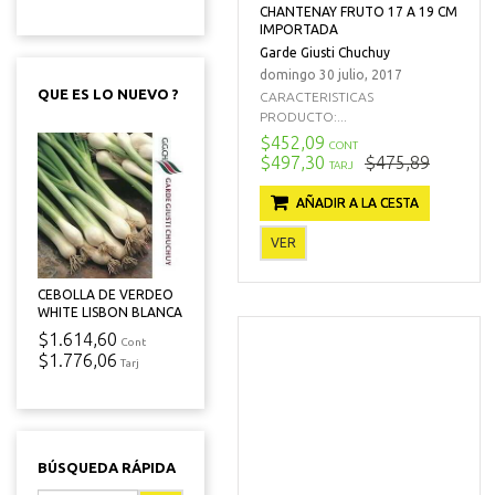
CHANTENAY FRUTO 17 A 19 CM
IMPORTADA
Garde Giusti Chuchuy
domingo 30 julio, 2017
QUE ES LO NUEVO ?
CARACTERISTICAS
PRODUCTO:...
$452,09
CONT
$497,30
$475,89
TARJ
AÑADIR A LA CESTA
VER
CEBOLLA DE VERDEO
WHITE LISBON BLANCA
$1.614,60
Cont
$1.776,06
Tarj
BÚSQUEDA RÁPIDA