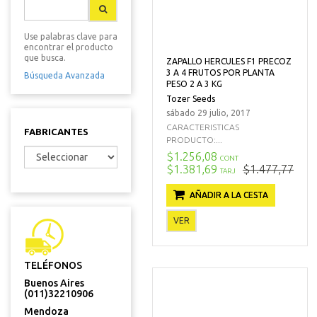
Use palabras clave para
encontrar el producto
que busca.
ZAPALLO HERCULES F1 PRECOZ
3 A 4 FRUTOS POR PLANTA
Búsqueda Avanzada
PESO 2 A 3 KG
Tozer Seeds
sábado 29 julio, 2017
CARACTERISTICAS
FABRICANTES
PRODUCTO:...
$1.256,08
CONT
$1.381,69
$1.477,77
TARJ
AÑADIR A LA CESTA
VER
TELÉFONOS
Buenos Aires
(011)32210906
Mendoza