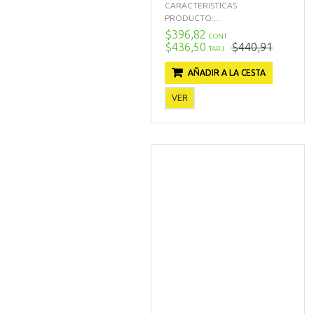
CARACTERISTICAS
PRODUCTO:...
$396,82
CONT
$436,50
$440,91
TARJ
AÑADIR A LA CESTA
VER