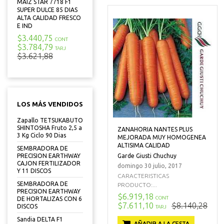
MAIZ STAR 7718 F1
SUPER DULCE 85 DIAS
ALTA CALIDAD FRESCO
E IND
$3.440,75
CONT
$3.784,79
TARJ
$3.621,88
LOS MÁS VENDIDOS
Zapallo TETSUKABUTO
SHINTOSHA Fruto 2,5 a
ZANAHORIA NANTES PLUS
3 Kg Ciclo 90 Dias
MEJORADA MUY HOMOGENEA
ALTISIMA CALIDAD
SEMBRADORA DE
Garde Giusti Chuchuy
PRECISION EARTHWAY
CAJON FERTILIZADOR
domingo 30 julio, 2017
Y 11 DISCOS
CARACTERISTICAS
SEMBRADORA DE
PRODUCTO:...
PRECISION EARTHWAY
$6.919,18
CONT
DE HORTALIZAS CON 6
$7.611,10
$8.140,28
DISCOS
TARJ
Sandia DELTA F1
AÑADIR A LA CESTA