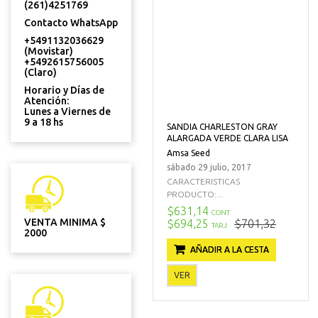
(261)4251769
Contacto WhatsApp
+5491132036629
(Movistar)
+5492615756005
(Claro)
Horario y Días de
Atención:
Lunes a Viernes de
9 a 18 hs
SANDIA CHARLESTON GRAY
ALARGADA VERDE CLARA LISA
Amsa Seed
sábado 29 julio, 2017
CARACTERISTICAS
PRODUCTO:...
$631,14
CONT
VENTA MINIMA $
$694,25
$701,32
TARJ
2000
AÑADIR A LA CESTA
VER