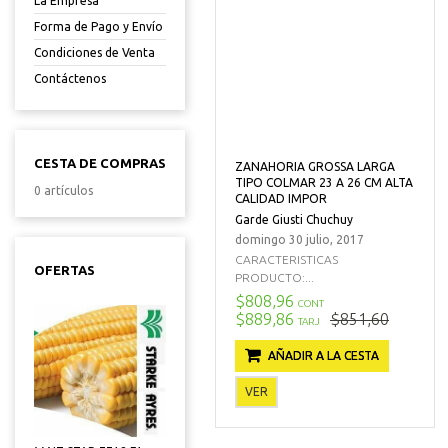
La Empresa
Forma de Pago y Envío
Condiciones de Venta
Contáctenos
CESTA DE COMPRAS
ZANAHORIA GROSSA LARGA
TIPO COLMAR 23 A 26 CM ALTA
0 artículos
CALIDAD IMPOR
Garde Giusti Chuchuy
domingo 30 julio, 2017
CARACTERISTICAS
OFERTAS
PRODUCTO:...
$808,96
CONT
$889,86
$851,60
TARJ
AÑADIR A LA CESTA
VER