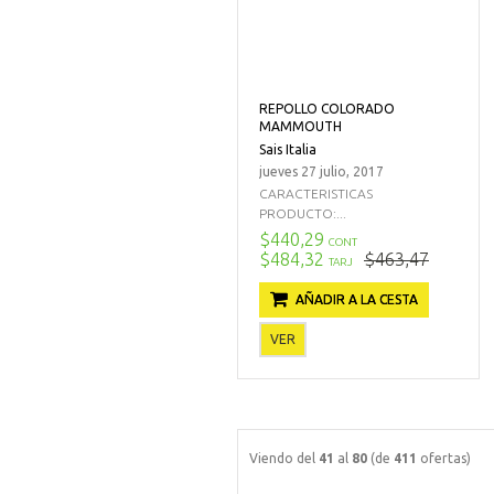
REPOLLO COLORADO
MAMMOUTH
Sais Italia
jueves 27 julio, 2017
CARACTERISTICAS
PRODUCTO:...
$440,29
CONT
$484,32
$463,47
TARJ
AÑADIR A LA CESTA
VER
Viendo del
41
al
80
(de
411
ofertas)