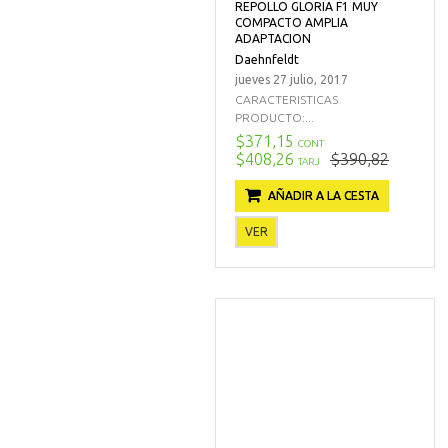
REPOLLO GLORIA F1 MUY
COMPACTO AMPLIA
ADAPTACION
Daehnfeldt
jueves 27 julio, 2017
CARACTERISTICAS
PRODUCTO:...
$371,15
CONT
$408,26
$390,82
TARJ
AÑADIR A LA CESTA
VER