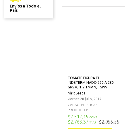
Envíos a Todo el
País
TOMATE FIGURA F1
INDETERMINADO 260 A 280
GRS V,F1-2,TMV,N, TSWV
Nirit Seeds
viernes 28 julio, 2017
CARACTERISTICAS
PRODUCTO:...
$2.512,15
CONT
$2.763,37
$2.955,55
TARJ