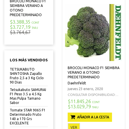
BROCOLI MONACO F1
SIEMBRA VERANO A
OTONO
PREDETERMINADO
$3.388,35
CONT
$3.727,19
TARJ
$3.764,67
LOS MÁS VENDIDOS
BROCOLI MONACO F1 SIEMBRA
TETSUKABUTO
VERANO A OTONO
SHINTOSHA Zapallo
PREDETERMINADO
Fruto 2,5 a 3 Kg Ciclo
90 Dias
Daehnfeldt
jueves 23 enero, 2020
Tetsukabuto SAMURAI
F1 Peso 3.5 a 4.5 Kg
CONSULTAR DISPONIBILIDAD:...
Mas Pulpa Tamano
$11.845,26
CONT
Sabor
$13.029,79
TARJ
Tomate STAR 9065 F1
Determinado Fruto
AÑADIR A LA CESTA
140 a 170 Grs
EXCELENTE
VER