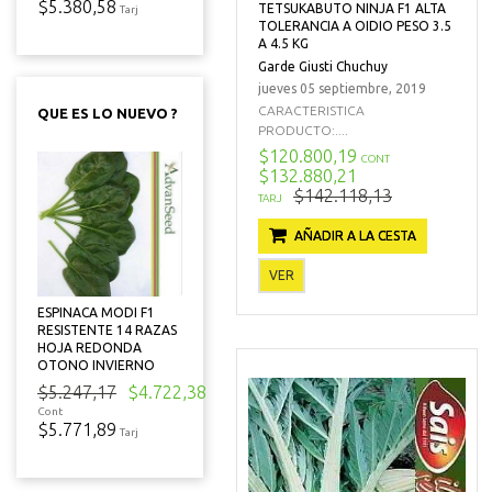
$5.380,58
TETSUKABUTO NINJA F1 ALTA
Tarj
TOLERANCIA A OIDIO PESO 3.5
A 4.5 KG
Garde Giusti Chuchuy
jueves 05 septiembre, 2019
CARACTERISTICA
QUE ES LO NUEVO ?
PRODUCTO:....
$120.800,19
CONT
$132.880,21
$142.118,13
TARJ
AÑADIR A LA CESTA
VER
ESPINACA MODI F1
RESISTENTE 14 RAZAS
HOJA REDONDA
OTONO INVIERNO
$5.247,17
$4.722,38
Cont
$5.771,89
Tarj