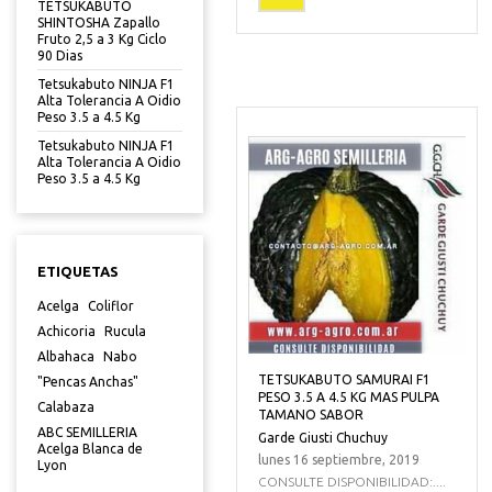
TETSUKABUTO
SHINTOSHA Zapallo
Fruto 2,5 a 3 Kg Ciclo
90 Dias
Tetsukabuto NINJA F1
Alta Tolerancia A Oidio
Peso 3.5 a 4.5 Kg
Tetsukabuto NINJA F1
Alta Tolerancia A Oidio
Peso 3.5 a 4.5 Kg
ETIQUETAS
Acelga
Coliflor
Achicoria
Rucula
Albahaca
Nabo
TETSUKABUTO SAMURAI F1
"Pencas Anchas"
PESO 3.5 A 4.5 KG MAS PULPA
Calabaza
TAMANO SABOR
ABC SEMILLERIA
Garde Giusti Chuchuy
Acelga Blanca de
lunes 16 septiembre, 2019
Lyon
CONSULTE DISPONIBILIDAD:....