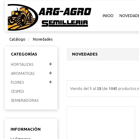
INICIO
NOVEDAD
Catálogo
Novedades
CATEGORÍAS
NOVEDADES
HORTALIZAS
AROMATICAS
FLORES
Viendo del
1
al
28
(de
1045
productos n
CESPED
SEMBRADORAS
INFORMACIÓN