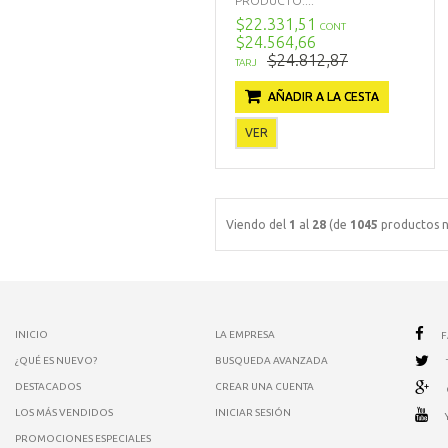
PRODUCTO:...
$22.331,51
CONT
$24.564,66
$24.812,87
TARJ
AÑADIR A LA CESTA
VER
Viendo del
1
al
28
(de
1045
productos n
INICIO
LA EMPRESA
¿QUÉ ES NUEVO?
BUSQUEDA AVANZADA
DESTACADOS
CREAR UNA CUENTA
LOS MÁS VENDIDOS
INICIAR SESIÓN
PROMOCIONES ESPECIALES