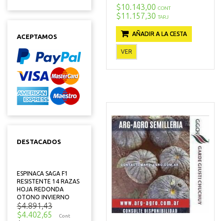
$10.143,00
CONT
$11.157,30
TARJ
AÑADIR A LA CESTA
ACEPTAMOS
VER
DESTACADOS
ESPINACA SAGA F1
RESISTENTE 14 RAZAS
HOJA REDONDA
OTONO INVIERNO
$4.891,43
$4.402,65
Cont