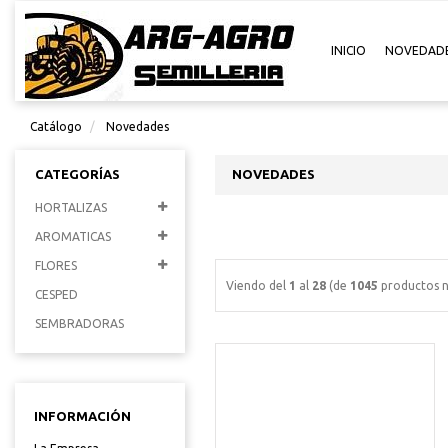
INICIO
NOVEDAD
Catálogo
Novedades
CATEGORÍAS
NOVEDADES
HORTALIZAS
AROMATICAS
FLORES
Viendo del
1
al
28
(de
1045
productos n
CESPED
SEMBRADORAS
INFORMACIÓN