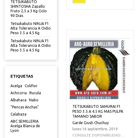
TETSUKABUTO
SHINTOSHA Zapallo
Fruto 2,5 a 3 Kg Ciclo
90 Dias
Tetsukabuto NINJA F1
Alta Tolerancia A Oidio
Peso 3.5 a 4.5 Kg
Tetsukabuto NINJA F1
Alta Tolerancia A Oidio
Peso 3.5 a 4.5 Kg
ETIQUETAS
Acelga
Coliflor
Achicoria
Rucula
Albahaca
Nabo
TETSUKABUTO SAMURAI F1
"Pencas Anchas"
PESO 3.5 A 4.5 KG MAS PULPA
Calabaza
TAMANO SABOR
ABC SEMILLERIA
Garde Giusti Chuchuy
Acelga Blanca de
lunes 16 septiembre, 2019
Lyon
CONSULTE DISPONIBILIDAD:....