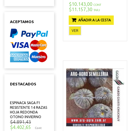
$10.143,00
CONT
$11.157,30
TARJ
AÑADIR A LA CESTA
ACEPTAMOS
VER
DESTACADOS
ESPINACA SAGA F1
RESISTENTE 14 RAZAS
HOJA REDONDA
OTONO INVIERNO
$4.891,43
$4.402,65
Cont