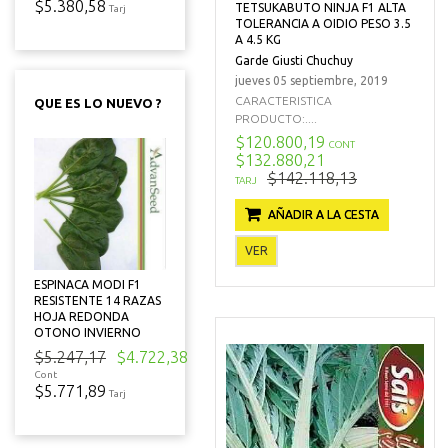
$5.380,58
TETSUKABUTO NINJA F1 ALTA
Tarj
TOLERANCIA A OIDIO PESO 3.5
A 4.5 KG
Garde Giusti Chuchuy
jueves 05 septiembre, 2019
CARACTERISTICA
QUE ES LO NUEVO ?
PRODUCTO:....
$120.800,19
CONT
$132.880,21
$142.118,13
TARJ
AÑADIR A LA CESTA
VER
ESPINACA MODI F1
RESISTENTE 14 RAZAS
HOJA REDONDA
OTONO INVIERNO
$5.247,17
$4.722,38
Cont
$5.771,89
Tarj