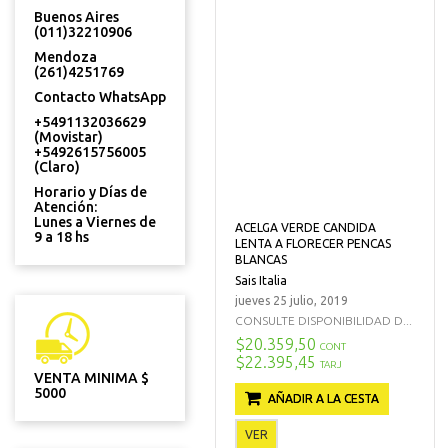
Buenos Aires
(011)32210906
Mendoza
(261)4251769
Contacto WhatsApp
+5491132036629
(Movistar)
+5492615756005
(Claro)
Horario y Días de
Atención:
Lunes a Viernes de
ACELGA VERDE CANDIDA
9 a 18 hs
LENTA A FLORECER PENCAS
BLANCAS
Sais Italia
jueves 25 julio, 2019
CONSULTE DISPONIBILIDAD D...
$20.359,50
CONT
$22.395,45
TARJ
VENTA MINIMA $
5000
AÑADIR A LA CESTA
VER