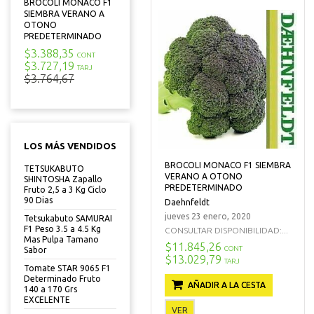
BROCOLI MONACO F1
SIEMBRA VERANO A
OTONO
PREDETERMINADO
$3.388,35
CONT
$3.727,19
TARJ
$3.764,67
LOS MÁS VENDIDOS
BROCOLI MONACO F1 SIEMBRA
TETSUKABUTO
VERANO A OTONO
SHINTOSHA Zapallo
PREDETERMINADO
Fruto 2,5 a 3 Kg Ciclo
90 Dias
Daehnfeldt
jueves 23 enero, 2020
Tetsukabuto SAMURAI
F1 Peso 3.5 a 4.5 Kg
CONSULTAR DISPONIBILIDAD:...
Mas Pulpa Tamano
$11.845,26
CONT
Sabor
$13.029,79
TARJ
Tomate STAR 9065 F1
Determinado Fruto
AÑADIR A LA CESTA
140 a 170 Grs
EXCELENTE
VER