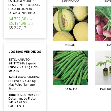
ESPARRAGO
ESP
ESPINACA MODI F1
RESISTENTE 14 RAZAS
HOJA REDONDA
OTONO INVIERNO
$4.722,38
CONT
$5.194,98
TARJ
$5.247,17
MELON
N
LOS MÁS VENDIDOS
TETSUKABUTO
SHINTOSHA Zapallo
Fruto 2,5 a 3 Kg Ciclo
90 Dias
Tetsukabuto SAMURAI
F1 Peso 3.5 a 4.5 Kg
Mas Pulpa Tamano
Sabor
POROTO
PORTA
Tomate STAR 9065 F1
Determinado Fruto
140 a 170 Grs
EXCELENTE