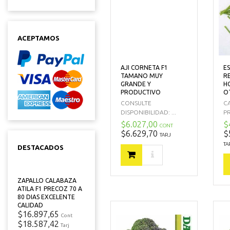
ACEPTAMOS
AJI CORNETA F1
E
TAMANO MUY
R
GRANDE Y
H
PRODUCTIVO
O
CONSULTE
C
DISPONIBILIDAD: ...
P
$6.027,00
$
CONT
$6.629,70
$
TARJ
TA
DESTACADOS
ZAPALLO CALABAZA
ATILA F1 PRECOZ 70 A
80 DIAS EXCELENTE
CALIDAD
$16.897,65
Cont
$18.587,42
Tarj