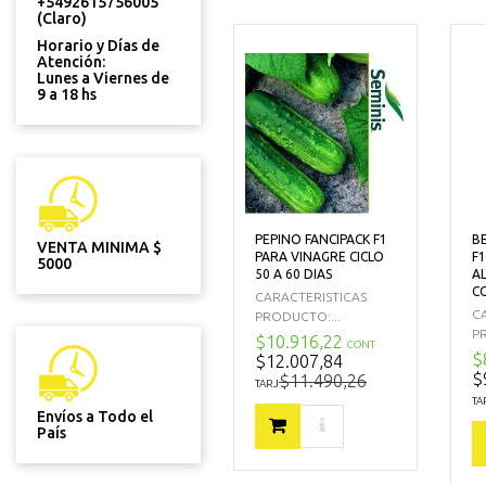
+5492615756005
(Claro)
Horario y Días de
Atención:
Lunes a Viernes de
9 a 18 hs
B
PEPINO FANCIPACK F1
VENTA MINIMA $
F
PARA VINAGRE CICLO
5000
A
50 A 60 DIAS
C
CARACTERISTICAS
C
PRODUCTO:...
P
$10.916,22
CONT
$
$12.007,84
$
$11.490,26
TARJ
TA
Envíos a Todo el
País