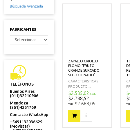
Búsqueda Avanzada
FABRICANTES
ZAPALLO CRIOLLO
T
PLOMO "FRUTO
D
GRANDE SURCADO
RE
SELECCIONADO"
T
CARACTERISTICAS
C
TELÉFONOS
PRODUCTO:...
P
Buenos Aires
$2.535,02
$
CONT
(011)32210906
$2.788,52
$
Mendoza
$2.668,05
TARJ
TA
(261)4251769
Contacto WhatsApp
+5491132036629
(Movistar)