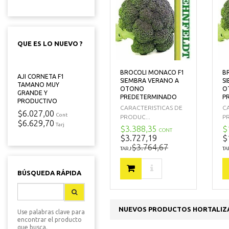
QUE ES LO NUEVO ?
BROCOLI MONACO F1
B
AJI CORNETA F1
SIEMBRA VERANO A
S
TAMANO MUY
OTONO
O
GRANDE Y
PREDETERMINADO
P
PRODUCTIVO
CARACTERISTICAS DE
C
$6.027,00
Cont
PRODUC...
P
$6.629,70
Tarj
$3.388,35
$
CONT
$3.727,19
$
$3.764,67
TARJ
TA
BÚSQUEDA RÁPIDA
NUEVOS PRODUCTOS HORTALIZ
Use palabras clave para
encontrar el producto
que busca.