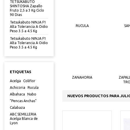
TETSUKABUTO
SHINTOSHA Zapallo
Fruto 2,5 a 3 Kg Ciclo
90 Dias
Tetsukabuto NINJA F1
RUCULA
SA
Alta Tolerancia A Oidio
Peso 3.5 a 4.5 Kg
Tetsukabuto NINJA F1
Alta Tolerancia A Oidio
Peso 3.5 a 4.5 Kg
ETIQUETAS
ZANAHORIA
ZAPAL
Acelga
Coliflor
TR
Achicoria
Rucula
Albahaca
Nabo
NUEVOS PRODUCTOS PARA JULI
"Pencas Anchas"
Calabaza
ABC SEMILLERIA
Acelga Blanca de
Lyon