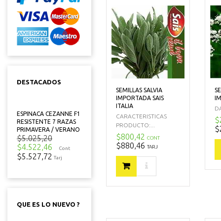
DESTACADOS
SEMILLAS SALVIA
SE
IMPORTADA SAIS
I
ITALIA
DA
ESPINACA CEZANNE F1
CARACTERISTICAS
$
RESISTENTE 7 RAZAS
PRODUCTO:...
$
PRIMAVERA / VERANO
$800,42
$5.025,20
CONT
$880,46
$4.522,46
TARJ
Cont
$5.527,72
Tarj
QUE ES LO NUEVO ?