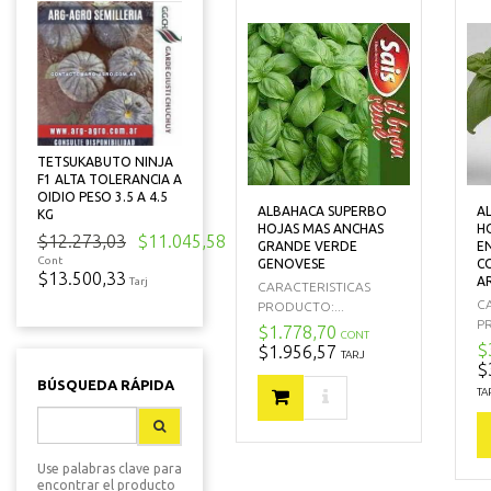
TETSUKABUTO NINJA
F1 ALTA TOLERANCIA A
OIDIO PESO 3.5 A 4.5
ALBAHACA SUPERBO
A
KG
HOJAS MAS ANCHAS
H
$12.273,03
$11.045,58
GRANDE VERDE
E
Cont
GENOVESE
C
$13.500,33
A
Tarj
CARACTERISTICAS
C
PRODUCTO:...
P
$1.778,70
CONT
$
$1.956,57
TARJ
$
BÚSQUEDA RÁPIDA
TA
Use palabras clave para
encontrar el producto