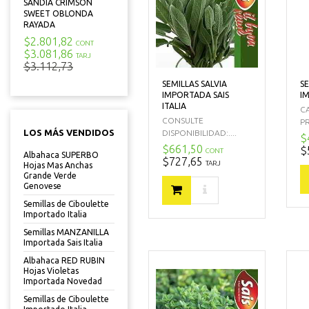
SANDIA CRIMSON
SWEET OBLONDA
RAYADA
$2.801,82
CONT
$3.081,86
TARJ
$3.112,73
SEMILLAS SALVIA
S
IMPORTADA SAIS
I
ITALIA
C
CONSULTE
P
LOS MÁS VENDIDOS
DISPONIBILIDAD:....
$
$661,50
$
CONT
Albahaca SUPERBO
$727,65
TARJ
Hojas Mas Anchas
Grande Verde
Genovese
Semillas de Ciboulette
Importado Italia
Semillas MANZANILLA
Importada Sais Italia
Albahaca RED RUBIN
Hojas Violetas
Importada Novedad
Semillas de Ciboulette