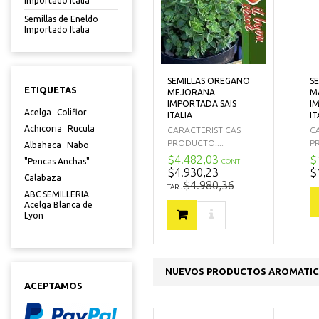
Importado Italia
Semillas de Eneldo
Importado Italia
SEMILLAS OREGANO
S
ETIQUETAS
MEJORANA
M
IMPORTADA SAIS
I
Acelga
Coliflor
ITALIA
IT
Achicoria
Rucula
CARACTERISTICAS
C
PRODUCTO:...
P
Albahaca
Nabo
$4.482,03
$
"Pencas Anchas"
CONT
$4.930,23
$
Calabaza
$4.980,36
TARJ
ABC SEMILLERIA
Acelga Blanca de
Lyon
NUEVOS PRODUCTOS AROMATIC
ACEPTAMOS