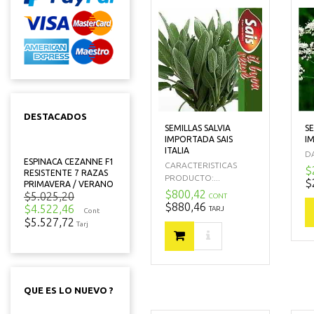
DESTACADOS
SEMILLAS SALVIA
SE
IMPORTADA SAIS
I
ITALIA
DA
ESPINACA CEZANNE F1
CARACTERISTICAS
$
RESISTENTE 7 RAZAS
PRODUCTO:...
$
PRIMAVERA / VERANO
$800,42
$5.025,20
CONT
$880,46
$4.522,46
TARJ
Cont
$5.527,72
Tarj
QUE ES LO NUEVO ?