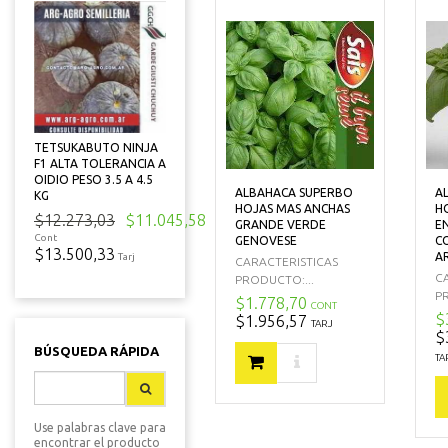
TETSUKABUTO NINJA
F1 ALTA TOLERANCIA A
OIDIO PESO 3.5 A 4.5
ALBAHACA SUPERBO
A
KG
HOJAS MAS ANCHAS
H
$12.273,03
$11.045,58
GRANDE VERDE
E
Cont
GENOVESE
C
$13.500,33
A
Tarj
CARACTERISTICAS
C
PRODUCTO:...
P
$1.778,70
CONT
$
$1.956,57
TARJ
$
BÚSQUEDA RÁPIDA
TA
Use palabras clave para
encontrar el producto