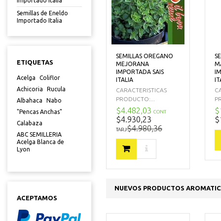
Importado Italia
Semillas de Eneldo
Importado Italia
SEMILLAS OREGANO
S
ETIQUETAS
MEJORANA
M
IMPORTADA SAIS
I
Acelga
Coliflor
ITALIA
IT
Achicoria
Rucula
CARACTERISTICAS
C
PRODUCTO:...
P
Albahaca
Nabo
$4.482,03
$
"Pencas Anchas"
CONT
$4.930,23
$
Calabaza
$4.980,36
TARJ
ABC SEMILLERIA
Acelga Blanca de
Lyon
NUEVOS PRODUCTOS AROMATIC
ACEPTAMOS