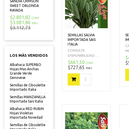
SANDIA CRIMSON
SWEET OBLONDA
RAYADA
$2.801,82
CONT
$3.081,86
TARJ
$3.112,73
SEMILLAS SALVIA
S
IMPORTADA SAIS
I
ITALIA
C
CONSULTE
P
LOS MÁS VENDIDOS
DISPONIBILIDAD:....
$
$661,50
$
CONT
Albahaca SUPERBO
$727,65
TARJ
Hojas Mas Anchas
Grande Verde
Genovese
Semillas de Ciboulette
Importado Italia
Semillas MANZANILLA
Importada Sais Italia
Albahaca RED RUBIN
Hojas Violetas
Importada Novedad
Semillas de Ciboulette