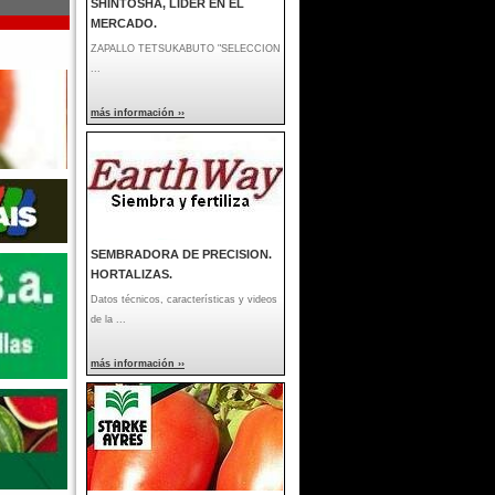
SHINTOSHA, LIDER EN EL
MERCADO.
ZAPALLO TETSUKABUTO "SELECCION
...
más información ››
SEMBRADORA DE PRECISION.
HORTALIZAS.
Datos técnicos, características y videos
de la ...
más información ››