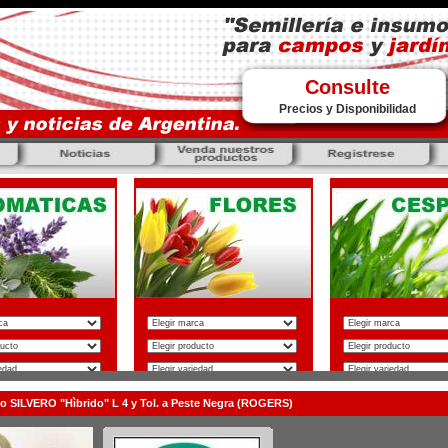
Consulte
Precios y Disponibilidad
o SILVERO "Hìbrido" L 4 y Tol. a Peste Negra (ROGERS)