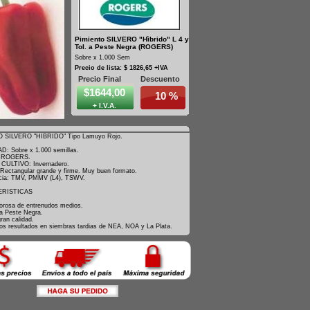
Pimiento SILVERO "Hìbrido" L 4 y
Tol. a Peste Negra (ROGERS)
Sobre x 1.000 Sem
Precio de lista: $ 1826,65 +IVA
Precio Final
Descuento
$1644,00
10 %
+ I.V.A.
 SILVERO "HIBRIDO" Tipo Lamuyo Rojo.
: Sobre x 1.000 semillas.
 ROGERS.
 CULTIVO: Invernadero.
ectangular grande y firme. Muy buen formato.
ncia: TMV, PMMV (L4), TSWV.
RISTICAS
gorosa de entrenudos medios.
 a Peste Negra.
ran calidad.
s resultados en siembras tardias de NEA, NOA y La Plata.