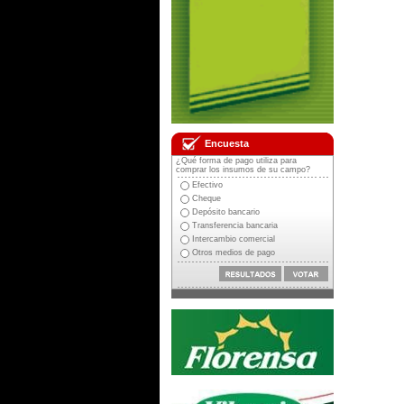
Encuesta
¿Qué forma de pago utiliza para
comprar los insumos de su campo?
Efectivo
Cheque
Depósito bancario
Transferencia bancaria
Intercambio comercial
Otros medios de pago