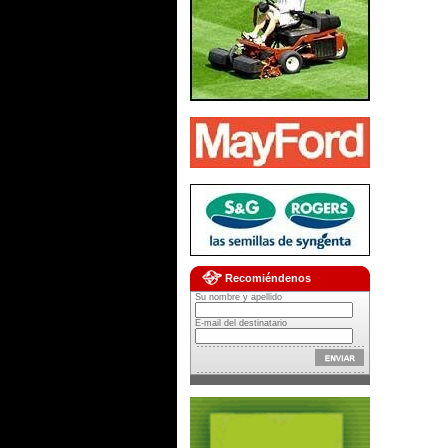
Recomiéndenos
Su nombre y apellido
E-mail del destinatario