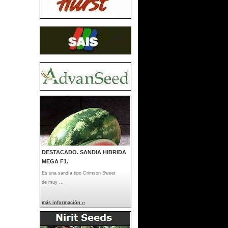
DESTACADO. SANDIA HIBRIDA
MEGA F1.
Es una sandía tipo Crimson Sweet
de muy ...
más información ››