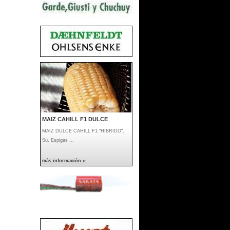
MAIZ CAHILL F1 DULCE
MAIZ DULCE CAHILL F1 "HIBRIDO".
Su, Espigas ...
más información ››