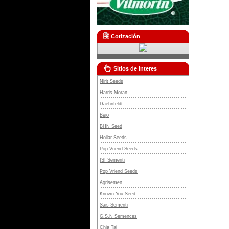
Cotización
Sitios de Interes
Nirit Seeds
Harris Moran
Daehnfeldt
Bejo
BHN Seed
Hollar Seeds
Pop Vriend Seeds
ISI Sementi
Pop Vriend Seeds
Agrisemen
Known You Seed
Sais Sementi
G.S.N Semences
Chia Tai