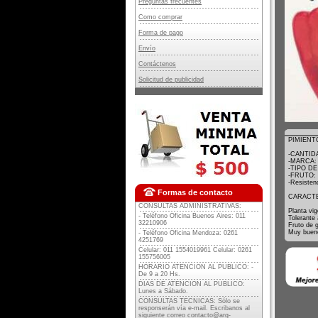
Preguntas frecuentes
Como comprar
Forma de pago
Envío
Contáctenos
Solicitud de publicidad
PIMIENTO
-CANTIDAD
-MARCA:
-TIPO DE
-FRUTO: R
-Resiste
Formas de contacto
CARACTE
CONSULTAS ADMINISTRATIVAS:
Planta vi
- Teléfono Oficina Buenos Aires: 011
Tolerante
32210906
Fruto de g
Muy bueno
- Teléfono Oficina Mendoza: 0261
4251769
Celular: 011 1554019961 Celular: 0261
155756005
HORARIO ATENCION AL PUBLICO: -
De 9 a 20 Hs.
DIAS DE ATENCION AL PUBLICO:
Lunes a Sábado.
CONSULTAS TECNICAS: Sólo se
responserán vía e-mail. Escribanos al
siguiente correo
contacto@arg-