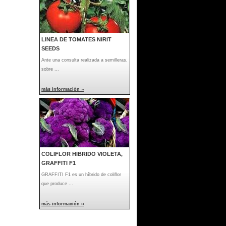
LINEA DE TOMATES NIRIT
SEEDS
Ante una consulta realizada a semilleras,
sobre ...
más información ››
COLIFLOR HIBRIDO VIOLETA,
GRAFFITI F1
GRAFFITI F1 es un híbrido de coliflor
que produce ...
más información ››