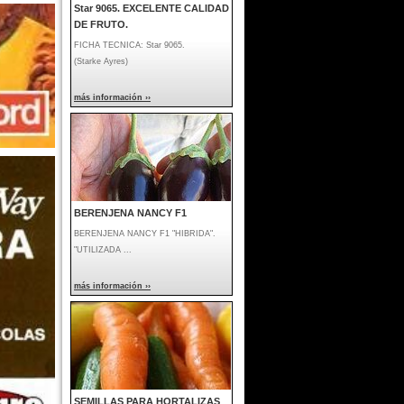
Star 9065. EXCELENTE CALIDAD
DE FRUTO.
FICHA TECNICA: Star 9065.
(Starke Ayres)
más información ››
BERENJENA NANCY F1
BERENJENA NANCY F1 "HIBRIDA".
"UTILIZADA ...
más información ››
SEMILLAS PARA HORTALIZAS