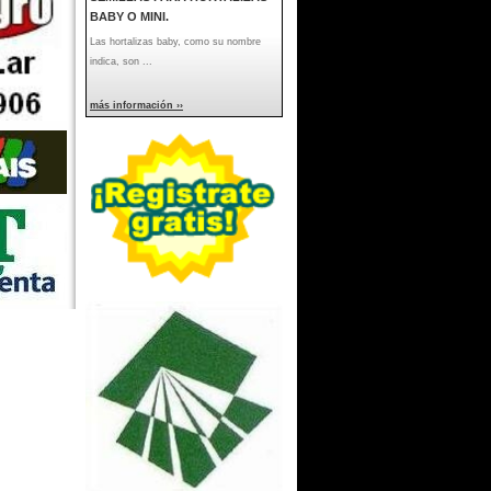
BABY O MINI.
Las hortalizas baby, como su nombre
indica, son ...
más información ››