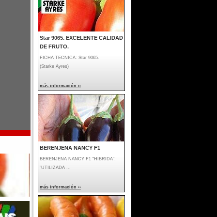
Star 9065. EXCELENTE CALIDAD
DE FRUTO.
FICHA TECNICA: Star 9065.
(Starke Ayres)
más información ››
BERENJENA NANCY F1
BERENJENA NANCY F1 "HIBRIDA".
"UTILIZADA ...
más información ››