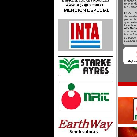
mañana sig
de la mañ
6 ó 7 flor
CUAJE ART
desarrolla
pierden b
que destr
La aplica
Alfa Naft
con un asp
hacen 2 ó
se puede l
cuajados 