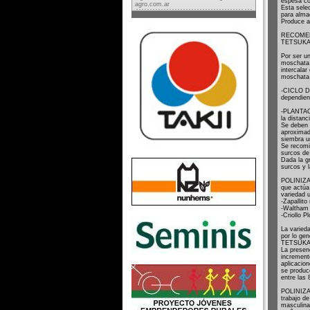
espesa con
agro.com.ar
Esta selec
para alma
Produce a
RECOMEN
TETSUK
Por ser u
moschata 
intercalar
moschata 
-CICLO D
dependien
-PLANTACI
la distanc
Se deben 
aproximad
siembra u
Se recomi
surcos de
Dada la gr
surcos y 
POLINIZAC
que actúa 
variedad u
-Zapallito
-Waltham
-Criollo
La varied
por lo ge
TETSUKA
La presen
increment
aplicacion
se produce
entre las 
POLINIZAC
trabajo de
masculina