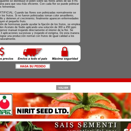
uiente se distribuye el polen sobre las flores antes de las 8 Hs
ana para que sea más eficiente. Con cada flor se puede polinizar
es femeninas.
IFICIAL: Cuando las flores son polinizadas normalmente se
n los frutos. Si no fueron polinizadas toman color amarillento,
rillo y detienen el crecimiento; finalmente aparecen enfermedades
uyen el pequeño fruto.
ción de hormonas puede ayudar la fijación de los frutos, se emplea
alen Acetato de Sodio aplicando una solución de 300 a 450 ppm
ersor manual mojando directamente el interior de la flor. Se
 3 aplicaciones sucesivas y mojando el estigma. De esta manera
ograr una producción normal con frutos de igual calidad a los
naturalmente.