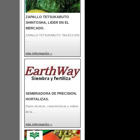
ZAPALLO TETSUKABUTO
SHINTOSHA, LIDER EN EL
MERCADO.
ZAPALLO TETSUKABUTO "SELECCION
...
más información ››
SEMBRADORA DE PRECISION.
HORTALIZAS.
Datos técnicos, características y videos
de la ...
más información ››