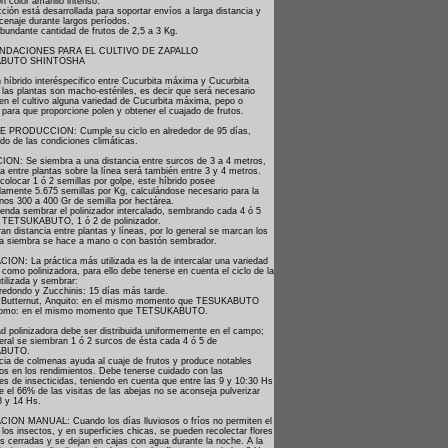
 color amarillo intenso.
ción está desarrollada para soportar envíos a larga distancia y
cenaje durante largos períodos.
bundante cantidad de frutos de 2,5 a 3 Kg.
DACIONES PARA EL CULTIVO DE ZAPALLO
ABUTO SHINTOSHA
n híbrido interéspecifico entre Cucurbita máxima y Cucurbita
las plantas son macho-estériles, es decir que será necesario
 en el cultivo alguna variedad de Cucurbita máxima, pepo o
para que proporcione polen y obtener el cuajado de frutos.
E PRODUCCION: Cumple su ciclo en alrededor de 95 días,
do de las condiciones climáticas.
ON: Se siembra a una distancia entre surcos de 3 a 4 metros,
ia entre plantas sobre la línea será también entre 3 y 4 metros.
colocar 1 ó 2 semillas por golpe, este híbrido posee
amente 5.675 semillas por Kg, calculándose necesario para la
nos 300 a 400 Gr de semilla por hectárea.
enda sembrar el polinizador intercalado, sembrando cada 4 ó 5
 TETSUKABUTO, 1 ó 2 de polinizador.
an distancia entre plantas y líneas, por lo general se marcan los
la siembra se hace a mano o con bastón sembrador.
ION: La práctica más utilizada es la de intercalar una variedad
como polinizadora, para ello debe tenerse en cuenta el ciclo de la
tilizada y sembrar:
 redondo y Zucchinis: 15 días más tarde.
 Butternut, Anquito: en el mismo momento que TESUKABUTO
 Plomo: en el mismo momento que TETSUKABUTO.
ad polinizadora debe ser distribuida uniformemente en el campo;
neral se siembran 1 ó 2 surcos de ésta cada 4 ó 5 de
BUTO.
cia de colmenas ayuda al cuaje de frutos y produce notables
os en los rendimientos. Debe tenerse cuidado con las
es de insecticidas, teniendo en cuenta que entre las 9 y 10:30 Hs
 el 66% de las visitas de las abejas no se aconseja pulverizar
8 y 14 Hs.
ION MANUAL: Cuando los días lluviosos o fríos no permiten el
 los insectos, y en superficies chicas, se pueden recolectar flores
s cerradas y se dejan en cajas con agua durante la noche. A la