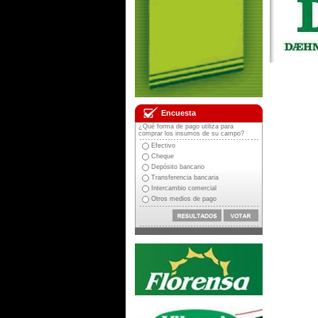
Encuesta
¿Qué forma de pago utiliza para
comprar los insumos de su campo?
Efectivo
Cheque
Depósito bancario
Transferencia bancaria
Intercambio comercial
Otros medios de pago