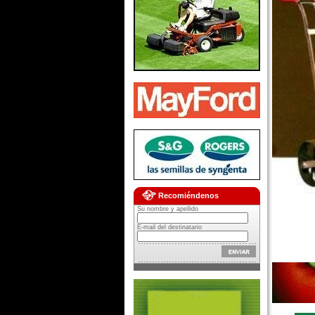
Recomiéndenos
Su nombre y apellido
E-mail del destinatario