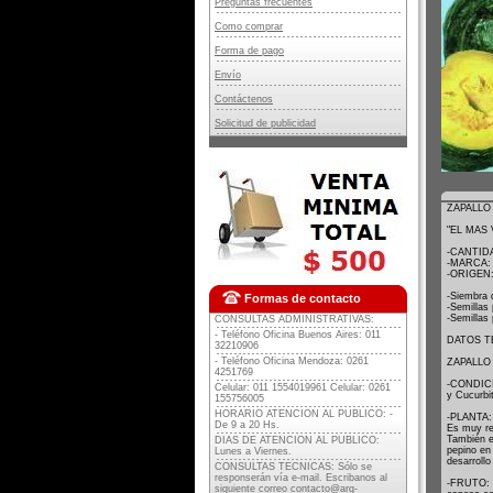
Preguntas frecuentes
Como comprar
Forma de pago
Envío
Contáctenos
Solicitud de publicidad
ZAPALLO
"EL MAS
-CANTIDAD
-MARCA:
-ORIGEN
-Siembra 
Formas de contacto
-Semillas 
-Semillas
CONSULTAS ADMINISTRATIVAS:
- Teléfono Oficina Buenos Aires: 011
DATOS T
32210906
- Teléfono Oficina Mendoza: 0261
ZAPALLO
4251769
-CONDICIO
Celular: 011 1554019961 Celular: 0261
y Cucurbi
155756005
HORARIO ATENCION AL PUBLICO: -
-PLANTA: 
De 9 a 20 Hs.
Es muy re
También e
DIAS DE ATENCION AL PUBLICO:
pepino en
Lunes a Viernes.
desarrollo
CONSULTAS TECNICAS: Sólo se
responserán vía e-mail. Escribanos al
-FRUTO: D
siguiente correo
contacto@arg-