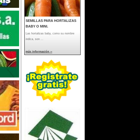
SEMILLAS PARA HORTALIZAS
BABY O MINI.
Las hortalizas baby, como su nombre
indica, son ...
más información ››