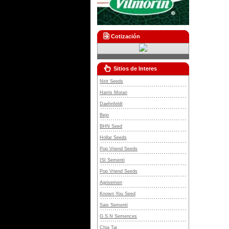
Cotización
Sitios de Interes
Nirit Seeds
Harris Moran
Daehnfeldt
Bejo
BHN Seed
Hollar Seeds
Pop Vriend Seeds
ISI Sementi
Pop Vriend Seeds
Agrisemen
Known You Seed
Sais Sementi
G.S.N Semences
Chia Tai