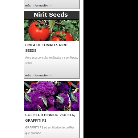
más información ››
LINEA DE TOMATES NIRIT
SEEDS
Ante una consulta realizada a semilleras,
sobre ...
más información ››
COLIFLOR HIBRIDO VIOLETA,
GRAFFITI F1
GRAFFITI F1 es un híbrido de coliflor
que produce ...