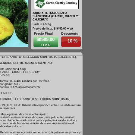
Zapallo TETSUKABUTO
SHINTOSHA (GARDE, GIUSTI Y
CHUCHUY)
Balde x 4,5 Kg.
Precio de lista: $ 9450,00 +IVA
Precio Final
Descuento
$8505,00
10 %
+ I.V.A.
 TETSUKABUTO "SELECCION SHINTOSHA"(EXCELENTE).
 VENDIDO DEL MERCADO ARGENTINO"
: Balde por 4,5 Kg.
 GARDE, GIUSTI Y CHUCHUY.
: JAPON.
directa 300 a 400 Gramos por Hectárea.
por gramo: 5 a 7.
 por kilo: 5.675 aproximadamente.
ECNICOS
 HIBRIDO TETSUKABUTO SELECCIÓN SHINTOSHA
N GENETICA: Híbrido interespecífico entre Cucurbita máxima
ta moschata.
Muy vigorosa, de crecimiento rápido.
sistente a enfermedades de suelo, principalmente Fusarium.
s ampliamente usado como porta injerto para sandía melón y
 zonas donde las enfermedades de suelo impiden el normal
 de estos cultivos.
e forma esférica y color verde oscuro; la pulpa es muy dulce y