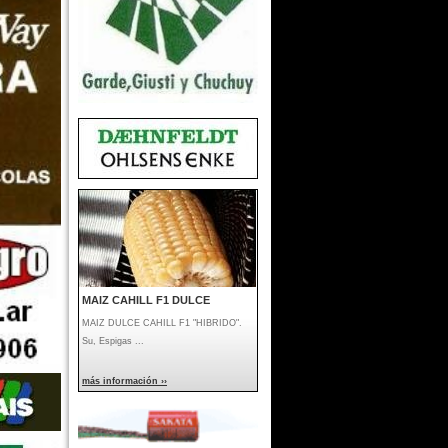
MAIZ CAHILL F1 DULCE
MAIZ DULCE CAHILL F1 "HIBRIDO".
Su, Espigas ...
más información ››