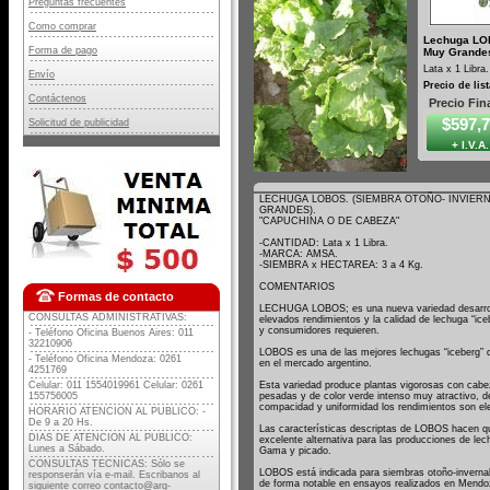
Preguntas frecuentes
Como comprar
Lechuga LO
Forma de pago
Muy Grande
Lata x 1 Libra.
Envío
Precio de list
Contáctenos
Precio Fin
$597,
Solicitud de publicidad
+ I.V.A.
LECHUGA LOBOS. (SIEMBRA OTOÑO- INVIER
GRANDES).
"CAPUCHINA O DE CABEZA"
-CANTIDAD: Lata x 1 Libra.
-MARCA: AMSA.
-SIEMBRA x HECTAREA: 3 a 4 Kg.
COMENTARIOS
Formas de contacto
LECHUGA LOBOS; es una nueva variedad desarroll
CONSULTAS ADMINISTRATIVAS:
elevados rendimientos y la calidad de lechuga “ice
y consumidores requieren.
- Teléfono Oficina Buenos Aires: 011
32210906
LOBOS es una de las mejores lechugas “iceberg” 
- Teléfono Oficina Mendoza: 0261
en el mercado argentino.
4251769
Esta variedad produce plantas vigorosas con cab
Celular: 011 1554019961 Celular: 0261
pesadas y de color verde intenso muy atractivo, 
155756005
compacidad y uniformidad los rendimientos son el
HORARIO ATENCION AL PUBLICO: -
De 9 a 20 Hs.
Las características descriptas de LOBOS hacen q
DIAS DE ATENCION AL PUBLICO:
excelente alternativa para las producciones de le
Lunes a Sábado.
Gama y picado.
CONSULTAS TECNICAS: Sólo se
LOBOS está indicada para siembras otoño-inverna
responserán vía e-mail. Escribanos al
de forma notable en ensayos realizados en Mendo
siguiente correo
contacto@arg-