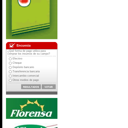
Encuesta
¿Qué forma de pago utiliza para
comprar los insumos de su campo?
Efectivo
Cheque
Depósito bancario
Transferencia bancaria
Intercambio comercial
Otros medios de pago