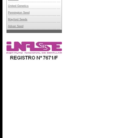
United Genetics
Pennington Seed
Mayford Seeds
Advan Seed