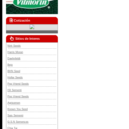
Cotización
Sitios de Interes
Nirit Seeds
Harris Moran
Daehnfeldt
Bejo
BHN Seed
Hollar Seeds
Pop Vriend Seeds
ISI Sementi
Pop Vriend Seeds
Agrisemen
Known You Seed
Sais Sementi
G.S.N Semences
Chia Tai