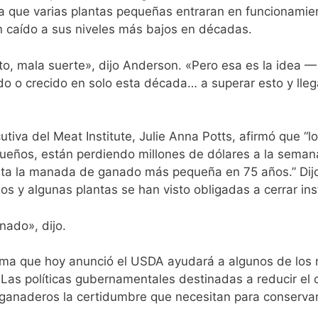
que varias plantas pequeñas entraran en funcionamient
caído a sus niveles más bajos en décadas.
o, mala suerte», dijo Anderson. «Pero esa es la idea 
 o crecido en solo esta década… a superar esto y lle
utiva del Meat Institute, Julie Anna Potts, afirmó que
eños, están perdiendo millones de dólares a la semana 
enta la manada de ganado más pequeña en 75 años.” Di
s y algunas plantas se han visto obligadas a cerrar ins
ado», dijo.
ama que hoy anunció el USDA ayudará a algunos de los m
Las políticas gubernamentales destinadas a reducir el c
ganaderos la certidumbre que necesitan para conservar l