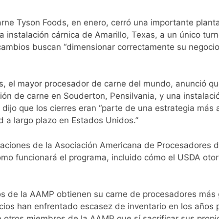
rne Tyson Foods, en enero, cerró una importante planta 
a instalación cárnica de Amarillo, Texas, a un único tu
ambios buscan “dimensionar correctamente su negocio cá
s, el mayor procesador de carne del mundo, anunció que
ción de carne en Souderton, Pensilvania, y una instala
jo que los cierres eran “parte de una estrategia más a
d a largo plazo en Estados Unidos.”
aciones de la Asociación Americana de Procesadores d
mo funcionará el programa, incluido cómo el USDA otorg
s de la AAMP obtienen su carne de procesadores más gr
ios han enfrentado escasez de inventario en los años 
 otros miembros de la AAMP que sí sacrificar sus prop