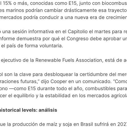
l 15% o más, conocidas como E15, junto con biocombust
s marinos podrían cambiar drásticamente esa trayectori
 mercados podría conducir a una nueva era de crecimien
una sesión informativa en el Capitolio el martes para re
informe demuestra por qué el Congreso debe aprobar un
el país de forma voluntaria.
r ejecutivo de la Renewable Fuels Association, está de 
l son la clave para desbloquear la certidumbre del merc
eraciones futuras,” dijo Cooper en un comunicado. “Como
ono —como E15 durante todo el año, combustibles para 
er el equilibrio y la estabilidad en los mercados agrícol
istorical levels: análisis
e la producción de maíz y soja en Brasil sufrirá en 202