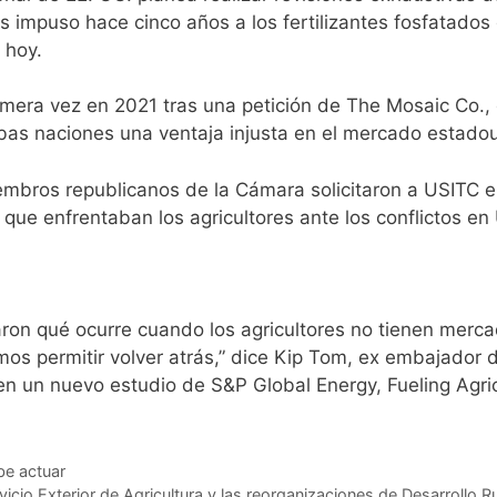
impuso hace cinco años a los fertilizantes fosfatados
 hoy.
imera vez en 2021 tras una petición de The Mosaic Co.,
mbas naciones una ventaja injusta en el mercado estado
embros republicanos de la Cámara solicitaron a USITC 
 que enfrentaban los agricultores ante los conflictos en
ron qué ocurre cuando los agricultores no tienen merc
mos permitir volver atrás,” dice Kip Tom, ex embajador 
n un nuevo estudio de S&P Global Energy, Fueling Agricu
be actuar
icio Exterior de Agricultura y las reorganizaciones de Desarrollo Ru