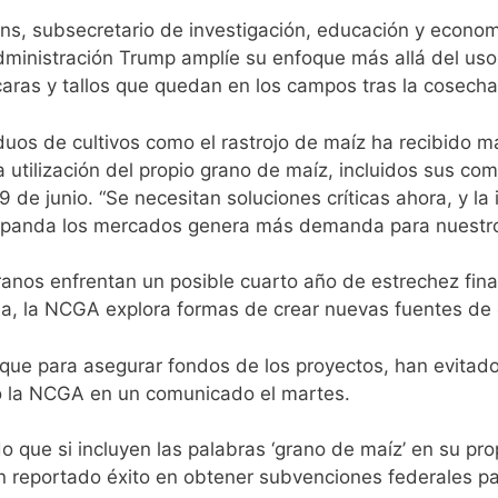
ins, subsecretario de investigación, educación y econo
ministración Trump amplíe su enfoque más allá del uso 
caras y tallos que quedan en los campos tras la cosecha
duos de cultivos como el rastrojo de maíz ha recibido m
 utilización del propio grano de maíz, incluidos sus com
 9 de junio. “Se necesitan soluciones críticas ahora, y la
expanda los mercados genera más demanda para nuestros
ranos enfrentan un posible cuarto año de estrechez fin
ída, la NCGA explora formas de crear nuevas fuentes d
o que para asegurar fondos de los proyectos, han evitad
icó la NCGA en un comunicado el martes.
o que si incluyen las palabras ‘grano de maíz’ en su prop
n reportado éxito en obtener subvenciones federales par