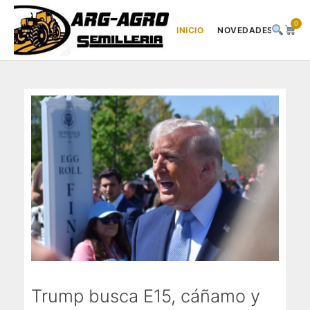
0
INICIO
NOVEDADES
DES
Saltar
al
contenido
Trump busca E15, cáñamo y