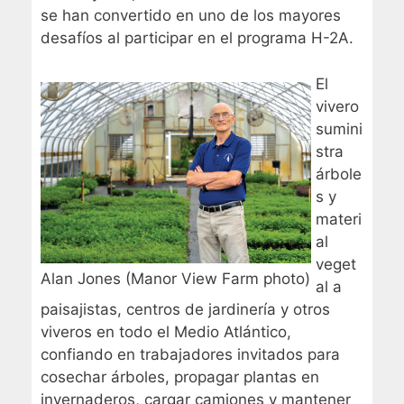
se han convertido en uno de los mayores
desafíos al participar en el programa H-2A.
El
vivero
sumini
stra
árbole
s y
materi
al
veget
Alan Jones (Manor View Farm photo)
al a
paisajistas, centros de jardinería y otros
viveros en todo el Medio Atlántico,
confiando en trabajadores invitados para
cosechar árboles, propagar plantas en
invernaderos, cargar camiones y mantener