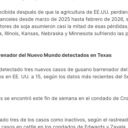
recibida después de que la agricultura de EE.UU. perdier
ranceles desde marzo de 2025 hasta febrero de 2026, s
ltores de soja asumieron casi la mitad de esas pérdidas,
a, Illinois, Kansas, Nebraska y Minnesota sufriendo las
renador del Nuevo Mundo detectados en Texas
 detectado tres nuevos casos de gusano barrenador d
s en EE. UU. a 15, según los datos más recientes del S
s se encontró este fin de semana en el condado de Cro
.
ado tres de los casos como inactivos, según el rastrea
 casos en cattle en los condados de Edwards y Zavala.