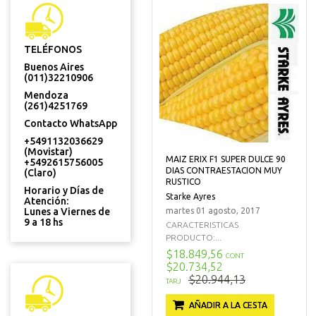
TELÉFONOS
Buenos Aires
(011)32210906
Mendoza
(261)4251769
Contacto WhatsApp
+5491132036629
(Movistar)
MAIZ ERIX F1 SUPER DULCE 90
+5492615756005
DIAS CONTRAESTACION MUY
(Claro)
RUSTICO
Horario y Días de
Starke Ayres
Atención:
Lunes a Viernes de
martes 01 agosto, 2017
9 a 18 hs
CARACTERISTICAS
PRODUCTO:...
$18.849,56
CONT
$20.734,52
$20.944,13
TARJ
AÑADIR A LA CESTA