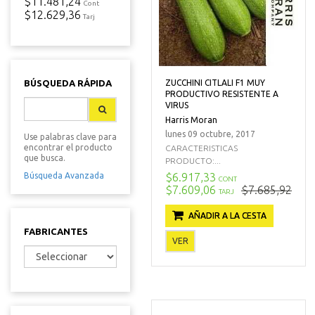
$11.481,24
Cont
$12.629,36
Tarj
ZUCCHINI CITLALI F1 MUY
BÚSQUEDA RÁPIDA
PRODUCTIVO RESISTENTE A
VIRUS
Harris Moran
lunes 09 octubre, 2017
Use palabras clave para
encontrar el producto
CARACTERISTICAS
que busca.
PRODUCTO:...
$6.917,33
Búsqueda Avanzada
CONT
$7.609,06
$7.685,92
TARJ
AÑADIR A LA CESTA
FABRICANTES
VER