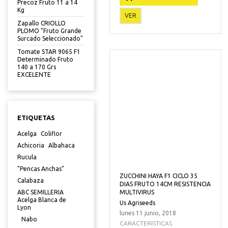
Precoz Fruto 11 a 14
Kg
VER
Zapallo CRIOLLO
PLOMO "Fruto Grande
Surcado Seleccionado"
Tomate STAR 9065 F1
Determinado Fruto
140 a 170 Grs
EXCELENTE
ETIQUETAS
Acelga
Coliflor
Achicoria
Albahaca
Rucula
"Pencas Anchas"
ZUCCHINI HAYA F1 CICLO 35
Calabaza
DIAS FRUTO 14CM RESISTENCIA
MULTIVIRUS
ABC SEMILLERIA
Acelga Blanca de
Us Agriseeds
Lyon
lunes 11 junio, 2018
Nabo
CARACTERISTICAS