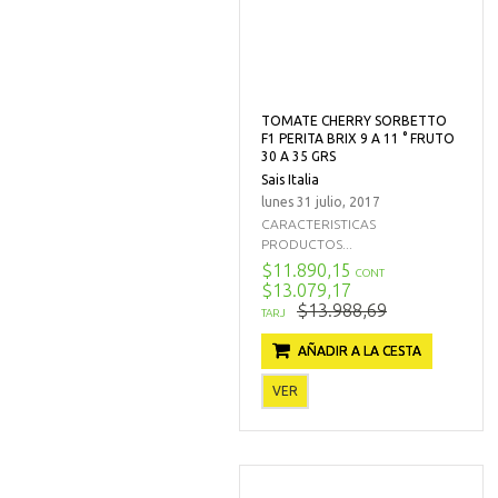
TOMATE CHERRY SORBETTO
F1 PERITA BRIX 9 A 11 ° FRUTO
30 A 35 GRS
Sais Italia
lunes 31 julio, 2017
CARACTERISTICAS
PRODUCTOS...
$11.890,15
CONT
$13.079,17
$13.988,69
TARJ
AÑADIR A LA CESTA
VER