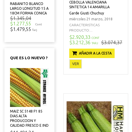
CEBOLLA VALENCIANA
RABANITO BLANCO
SINTETICA 14 AMARILLA
LARGO LONGITUD 15 A
Garde Giusti Chuchuy
18CM FORMA CONICA
$1.345,04
miércoles 21 marzo, 2018
$1.277,55
Cont
CARACTERISTICAS
$1.479,55
PRODUCTO:...
Tarj
$2.920,33
CONT
$3.212,36
$3.074,37
TARJ
AÑADIR A LA CESTA
QUE ES LO NUEVO ?
VER
MAIZ SC 5148 F1 85
DIAS ALTA
PRODUCCION Y
CALIDAD FRESCO E IND