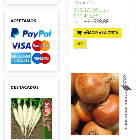
PRODUCTO:...
$10.375,99
CONT
$11.413,59
$11.528,88
ACEPTAMOS
TARJ
AÑADIR A LA CESTA
VER
DESTACADOS