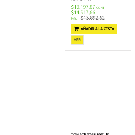
$13.197,87
CONT
$14.517,66
$13.892,62
TARJ
AÑADIR A LA CESTA
VER
TOMATE STAR 9081 F1