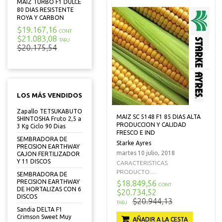
MAIZ TURBO F1 DULCE
80 DIAS RESISTENTE
ROYA Y CARBON
$19.167,16
CONT
$21.083,08
TARJ
$20.175,54
LOS MÁS VENDIDOS
Zapallo TETSUKABUTO
MAIZ SC 5148 F1 85 DIAS ALTA
SHINTOSHA Fruto 2,5 a
PRODUCCION Y CALIDAD
3 Kg Ciclo 90 Dias
FRESCO E IND
SEMBRADORA DE
Starke Ayres
PRECISION EARTHWAY
martes 10 julio, 2018
CAJON FERTILIZADOR
Y 11 DISCOS
CARACTERISTICAS
PRODUCTO:...
SEMBRADORA DE
PRECISION EARTHWAY
$18.849,56
CONT
DE HORTALIZAS CON 6
$20.734,52
DISCOS
$20.944,13
TARJ
Sandia DELTA F1
Crimson Sweet Muy
AÑADIR A LA CESTA