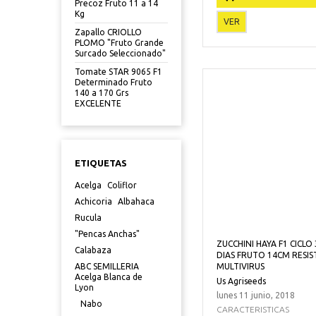
Precoz Fruto 11 a 14
Kg
VER
Zapallo CRIOLLO
PLOMO "Fruto Grande
Surcado Seleccionado"
Tomate STAR 9065 F1
Determinado Fruto
140 a 170 Grs
EXCELENTE
ETIQUETAS
Acelga
Coliflor
Achicoria
Albahaca
Rucula
"Pencas Anchas"
ZUCCHINI HAYA F1 CICLO 
Calabaza
DIAS FRUTO 14CM RESIS
MULTIVIRUS
ABC SEMILLERIA
Acelga Blanca de
Us Agriseeds
Lyon
lunes 11 junio, 2018
Nabo
CARACTERISTICAS