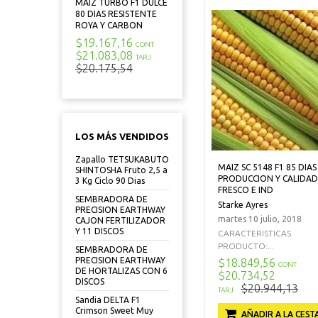
MAIZ TURBO F1 DULCE
80 DIAS RESISTENTE
ROYA Y CARBON
$19.167,16
CONT
$21.083,08
TARJ
$20.175,54
LOS MÁS VENDIDOS
Zapallo TETSUKABUTO
MAIZ SC 5148 F1 85 DIAS
SHINTOSHA Fruto 2,5 a
PRODUCCION Y CALIDAD
3 Kg Ciclo 90 Dias
FRESCO E IND
SEMBRADORA DE
Starke Ayres
PRECISION EARTHWAY
martes 10 julio, 2018
CAJON FERTILIZADOR
Y 11 DISCOS
CARACTERISTICAS
PRODUCTO:...
SEMBRADORA DE
PRECISION EARTHWAY
$18.849,56
CONT
DE HORTALIZAS CON 6
$20.734,52
DISCOS
$20.944,13
TARJ
Sandia DELTA F1
Crimson Sweet Muy
AÑADIR A LA CEST