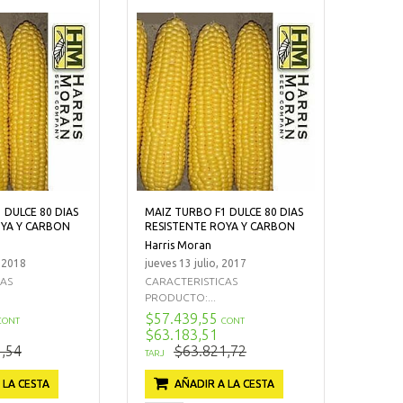
 DULCE 80 DIAS
MAIZ TURBO F1 DULCE 80 DIAS
OYA Y CARBON
RESISTENTE ROYA Y CARBON
Harris Moran
, 2018
jueves 13 julio, 2017
CAS
CARACTERISTICAS
PRODUCTO:...
$57.439,55
CONT
CONT
$63.183,51
,54
$63.821,72
TARJ
 LA CESTA
AÑADIR A LA CESTA