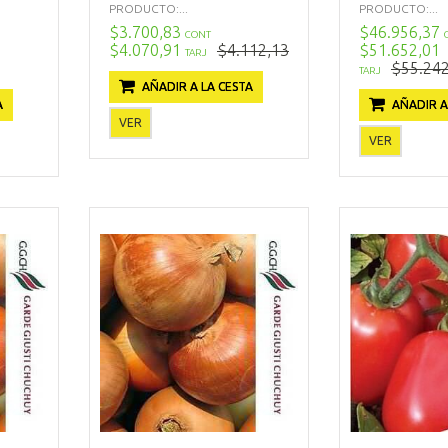
PRODUCTO:...
PRODUCTO:...
$3.700,83
$46.956,37
CONT
$4.070,91
$4.112,13
$51.652,01
TARJ
$55.242
TARJ
AÑADIR A LA CESTA
A
AÑADIR A
VER
VER