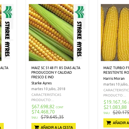
 ALTA
MAIZ SC 5148 F1 85 DIAS ALTA
MAIZ TURBO F1
PRODUCCION Y CALIDAD
RESISTENTE R
FRESCO E IND
Harris Moran
Starke Ayres
martes 10 julio
martes 10 julio, 2018
CARACTERISTI
CARACTERISTICAS
PRODUCTO:...
PRODUCTO:...
$19.167,16
$67.698,82
$21.083,88
CONT
$74.468,70
$20.175
TARJ
$79.645,35
TARJ
AÑADIR A
A
AÑADIR A LA CESTA