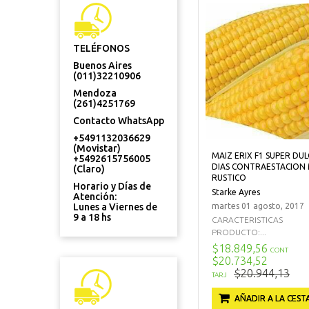
TELÉFONOS
Buenos Aires
(011)32210906
Mendoza
(261)4251769
Contacto WhatsApp
+5491132036629
(Movistar)
MAIZ ERIX F1 SUPER DUL
+5492615756005
DIAS CONTRAESTACION
(Claro)
RUSTICO
Horario y Días de
Starke Ayres
Atención:
Lunes a Viernes de
martes 01 agosto, 2017
9 a 18 hs
CARACTERISTICAS
PRODUCTO:...
$18.849,56
CONT
$20.734,52
$20.944,13
TARJ
AÑADIR A LA CEST