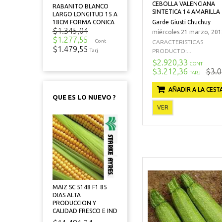
CEBOLLA VALENCIANA
RABANITO BLANCO
SINTETICA 14 AMARILLA
LARGO LONGITUD 15 A
Garde Giusti Chuchuy
18CM FORMA CONICA
$1.345,04
miércoles 21 marzo, 201
$1.277,55
Cont
CARACTERISTICAS
$1.479,55
PRODUCTO:...
Tarj
$2.920,33
CONT
$3.212,36
$3.0
TARJ
AÑADIR A LA CEST
QUE ES LO NUEVO ?
VER
MAIZ SC 5148 F1 85
DIAS ALTA
PRODUCCION Y
CALIDAD FRESCO E IND