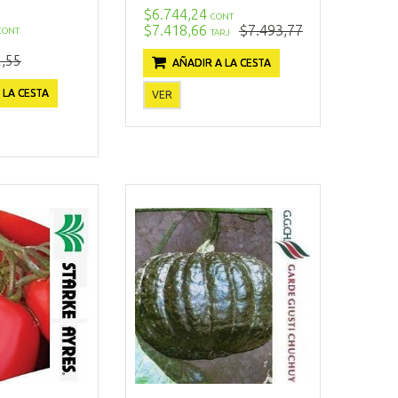
$6.744,24
CONT
$7.418,66
$7.493,77
CONT
TARJ
,55
AÑADIR A LA CESTA
 LA CESTA
VER