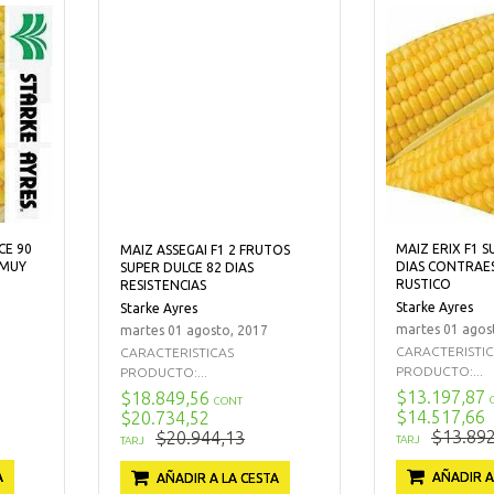
CE 90
MAIZ ERIX F1 S
MAIZ ASSEGAI F1 2 FRUTOS
 MUY
DIAS CONTRAE
SUPER DULCE 82 DIAS
RUSTICO
RESISTENCIAS
Starke Ayres
Starke Ayres
martes 01 agos
martes 01 agosto, 2017
CARACTERISTI
CARACTERISTICAS
PRODUCTO:...
PRODUCTO:...
$13.197,87
$18.849,56
CONT
$14.517,66
$20.734,52
$13.892
$20.944,13
TARJ
TARJ
A
AÑADIR A
AÑADIR A LA CESTA