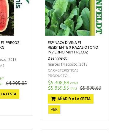
 F1 PRECOZ
ESPINACA DIVINA F1
 KG
RESISTENTE 9 RAZAS OTONO
INVIERNO MUY PRECOZ
Daehnfeldt
sto, 2018
martes 14 agosto, 2018
CAS
CARACTERISTICAS
PRODUCTO:...
NT
$5.308,68
$4.995,85
CONT
RJ
$5.839,55
$5.898,63
TARJ
 LA CESTA
AÑADIR A LA CESTA
VER