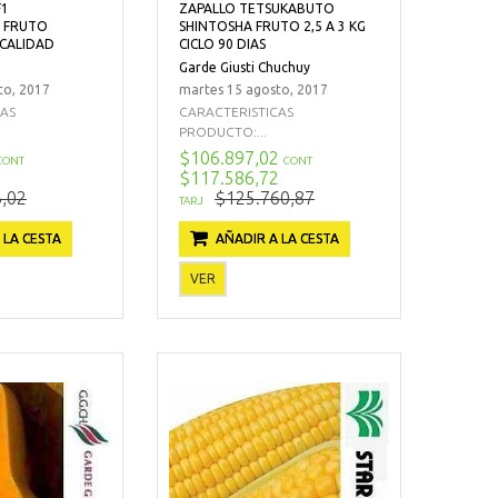
F1
ZAPALLO TETSUKABUTO
 FRUTO
SHINTOSHA FRUTO 2,5 A 3 KG
CALIDAD
CICLO 90 DIAS
Garde Giusti Chuchuy
to, 2017
martes 15 agosto, 2017
CAS
CARACTERISTICAS
PRODUCTO:...
$106.897,02
CONT
CONT
$117.586,72
,02
$125.760,87
TARJ
 LA CESTA
AÑADIR A LA CESTA
VER