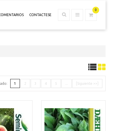
0
COMENTARIOS
CONTACTESE
tado:
1
2
3
4
5
...
[Siguiente >>]