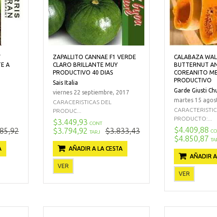
Y
ZAPALLITO CANNAE F1 VERDE
CALABAZA WA
E A
CLARO BRILLANTE MUY
BUTTERNUT A
PRODUCTIVO 40 DIAS
COREANITO M
PRODUCTIVO
Sais Italia
Garde Giusti Ch
viernes 22 septiembre, 2017
martes 15 agos
CARACERISTICAS DEL
CARACTERISTI
PRODUC...
PRODUCTO:...
$3.449,93
CONT
$4.409,88
85,92
$3.794,92
$3.833,43
CO
TARJ
$4.850,87
TA
A
AÑADIR A LA CESTA
AÑADIR A
VER
VER