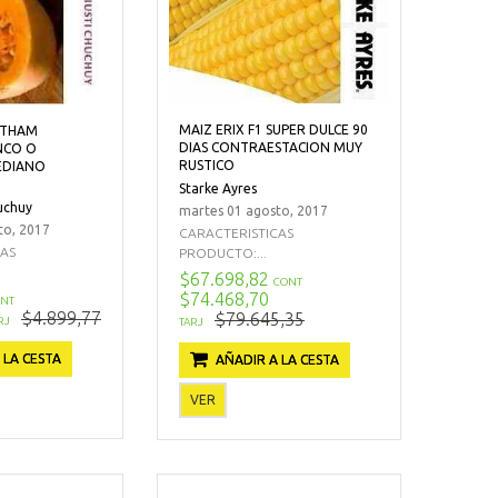
MAIZ ERIX F1 SUPER DULCE 90
LTHAM
DIAS CONTRAESTACION MUY
NCO O
RUSTICO
EDIANO
Starke Ayres
uchuy
martes 01 agosto, 2017
to, 2017
CARACTERISTICAS
CAS
PRODUCTO:...
$67.698,82
CONT
$74.468,70
NT
$4.899,77
$79.645,35
RJ
TARJ
 LA CESTA
AÑADIR A LA CESTA
VER