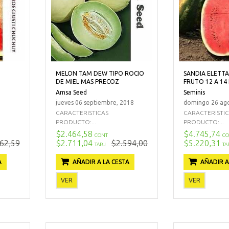
T
MELON TAM DEW TIPO ROCIO
SANDIA ELETTA
DE MIEL MAS PRECOZ
FRUTO 12 A 14
Amsa Seed
Seminis
jueves 06 septiembre, 2018
domingo 26 ago
CARACTERISTICAS
CARACTERISTI
PRODUCTO:...
PRODUCTO:...
$2.464,58
$4.745,74
CONT
CO
62,59
$2.711,04
$2.594,00
$5.220,31
TARJ
TA
A
AÑADIR A LA CESTA
AÑADIR A
VER
VER