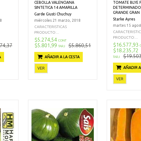
CEBOLLA VALENCIANA
TOMATE BLYE 
SINTETICA 14 AMARILLA
DETERMINADO
GRANDE GRAN 
Garde Giusti Chuchuy
Starke Ayres
8
miércoles 21 marzo, 2018
martes 15 agos
CARACTERISTICAS
CARACTERISTI
PRODUCTO:...
PRODUCTO:...
$5.274,54
CONT
$16.577,93
74,37
$5.801,99
$5.860,51
TARJ
$18.235,72
$19.503
A
AÑADIR A LA CESTA
TARJ
AÑADIR A
VER
VER