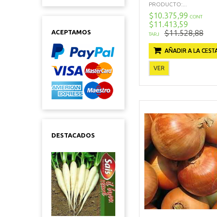
PRODUCTO:...
$10.375,99
CONT
$11.413,59
$11.528,88
ACEPTAMOS
TARJ
AÑADIR A LA CEST
VER
DESTACADOS