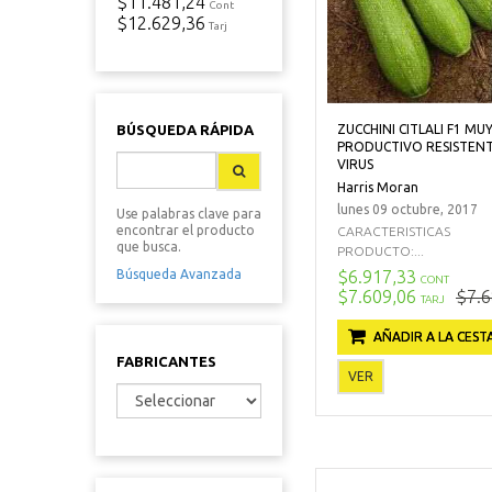
$11.481,24
Cont
$12.629,36
Tarj
ZUCCHINI CITLALI F1 MU
BÚSQUEDA RÁPIDA
PRODUCTIVO RESISTENT
VIRUS
Harris Moran
lunes 09 octubre, 2017
Use palabras clave para
encontrar el producto
CARACTERISTICAS
que busca.
PRODUCTO:...
$6.917,33
Búsqueda Avanzada
CONT
$7.609,06
$7.6
TARJ
AÑADIR A LA CEST
FABRICANTES
VER