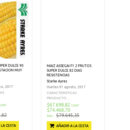
UPER DULCE 90
MAIZ ASSEGAI F1 2 FRUTOS
STACION MUY
SUPER DULCE 82 DIAS
RESISTENCIAS
Starke Ayres
to, 2017
martes 01 agosto, 2017
CAS
CARACTERISTICAS
PRODUCTO:...
$67.698,82
CONT
CONT
$74.468,70
,62
$79.645,35
TARJ
 LA CESTA
AÑADIR A LA CESTA