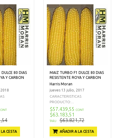
 DULCE 80 DIAS
MAIZ TURBO F1 DULCE 80 DIAS
OYA Y CARBON
RESISTENTE ROYA Y CARBON
Harris Moran
, 2018
jueves 13 julio, 2017
CAS
CARACTERISTICAS
PRODUCTO:...
$57.439,55
CONT
CONT
$63.183,51
,54
$63.821,72
TARJ
 LA CESTA
AÑADIR A LA CESTA