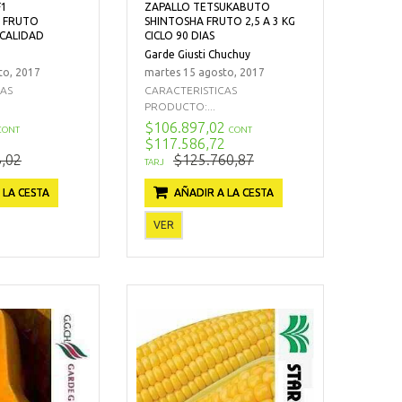
F1
ZAPALLO TETSUKABUTO
 FRUTO
SHINTOSHA FRUTO 2,5 A 3 KG
CALIDAD
CICLO 90 DIAS
Garde Giusti Chuchuy
to, 2017
martes 15 agosto, 2017
CAS
CARACTERISTICAS
PRODUCTO:...
$106.897,02
CONT
CONT
$117.586,72
,02
$125.760,87
TARJ
 LA CESTA
AÑADIR A LA CESTA
VER