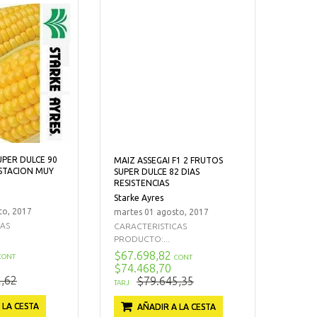
UPER DULCE 90
MAIZ ASSEGAI F1 2 FRUTOS
STACION MUY
SUPER DULCE 82 DIAS
RESISTENCIAS
Starke Ayres
to, 2017
martes 01 agosto, 2017
CAS
CARACTERISTICAS
PRODUCTO:...
$67.698,82
CONT
CONT
$74.468,70
,62
$79.645,35
TARJ
 LA CESTA
AÑADIR A LA CESTA