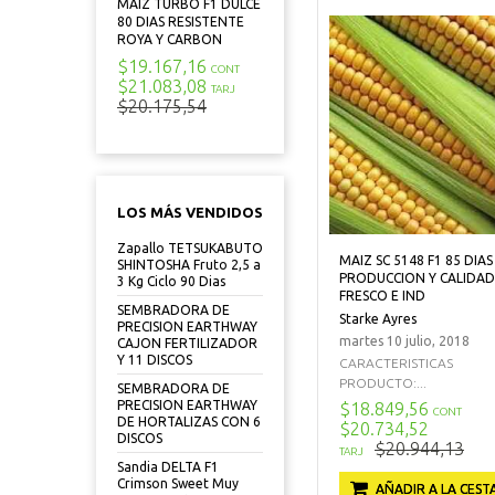
MAIZ TURBO F1 DULCE
80 DIAS RESISTENTE
ROYA Y CARBON
$19.167,16
CONT
$21.083,08
TARJ
$20.175,54
LOS MÁS VENDIDOS
Zapallo TETSUKABUTO
MAIZ SC 5148 F1 85 DIAS
SHINTOSHA Fruto 2,5 a
PRODUCCION Y CALIDAD
3 Kg Ciclo 90 Dias
FRESCO E IND
SEMBRADORA DE
Starke Ayres
PRECISION EARTHWAY
martes 10 julio, 2018
CAJON FERTILIZADOR
Y 11 DISCOS
CARACTERISTICAS
PRODUCTO:...
SEMBRADORA DE
PRECISION EARTHWAY
$18.849,56
CONT
DE HORTALIZAS CON 6
$20.734,52
DISCOS
$20.944,13
TARJ
Sandia DELTA F1
Crimson Sweet Muy
AÑADIR A LA CEST