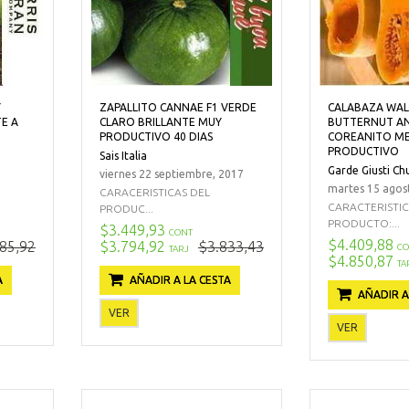
Y
ZAPALLITO CANNAE F1 VERDE
CALABAZA WA
E A
CLARO BRILLANTE MUY
BUTTERNUT A
PRODUCTIVO 40 DIAS
COREANITO M
PRODUCTIVO
Sais Italia
Garde Giusti Ch
viernes 22 septiembre, 2017
martes 15 agos
CARACERISTICAS DEL
CARACTERISTI
PRODUC...
PRODUCTO:...
$3.449,93
CONT
$4.409,88
85,92
$3.794,92
$3.833,43
CO
TARJ
$4.850,87
TA
A
AÑADIR A LA CESTA
AÑADIR A
VER
VER