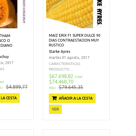
MAIZ ERIX F1 SUPER DULCE 90
LTHAM
DIAS CONTRAESTACION MUY
NCO O
RUSTICO
EDIANO
Starke Ayres
uchuy
martes 01 agosto, 2017
to, 2017
CARACTERISTICAS
CAS
PRODUCTO:...
$67.698,82
CONT
$74.468,70
NT
$4.899,77
$79.645,35
RJ
TARJ
 LA CESTA
AÑADIR A LA CESTA
VER