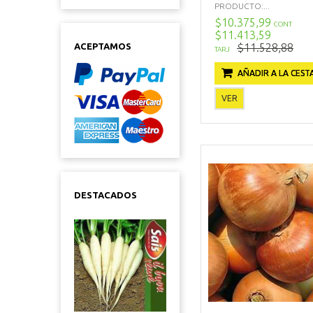
PRODUCTO:...
$10.375,99
CONT
$11.413,59
$11.528,88
ACEPTAMOS
TARJ
AÑADIR A LA CEST
VER
DESTACADOS