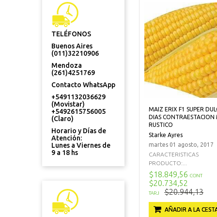
TELÉFONOS
Buenos Aires
(011)32210906
Mendoza
(261)4251769
Contacto WhatsApp
+5491132036629
(Movistar)
MAIZ ERIX F1 SUPER DUL
+5492615756005
DIAS CONTRAESTACION
(Claro)
RUSTICO
Horario y Días de
Starke Ayres
Atención:
Lunes a Viernes de
martes 01 agosto, 2017
9 a 18 hs
CARACTERISTICAS
PRODUCTO:...
$18.849,56
CONT
$20.734,52
$20.944,13
TARJ
AÑADIR A LA CEST