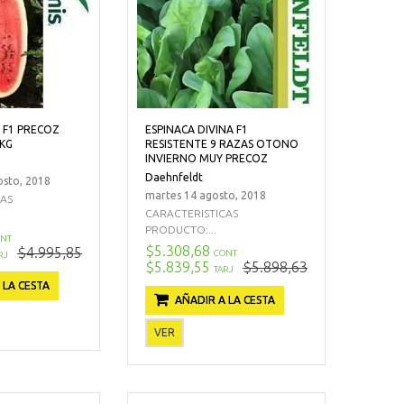
 F1 PRECOZ
ESPINACA DIVINA F1
 KG
RESISTENTE 9 RAZAS OTONO
INVIERNO MUY PRECOZ
Daehnfeldt
sto, 2018
martes 14 agosto, 2018
CAS
CARACTERISTICAS
PRODUCTO:...
NT
$5.308,68
$4.995,85
CONT
RJ
$5.839,55
$5.898,63
TARJ
 LA CESTA
AÑADIR A LA CESTA
VER