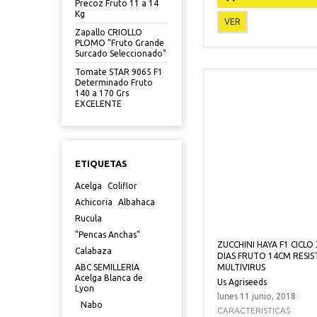
Precoz Fruto 11 a 14
Kg
VER
Zapallo CRIOLLO
PLOMO "Fruto Grande
Surcado Seleccionado"
Tomate STAR 9065 F1
Determinado Fruto
140 a 170 Grs
EXCELENTE
ETIQUETAS
Acelga
Coliflor
Achicoria
Albahaca
Rucula
"Pencas Anchas"
ZUCCHINI HAYA F1 CICLO 
Calabaza
DIAS FRUTO 14CM RESIS
MULTIVIRUS
ABC SEMILLERIA
Acelga Blanca de
Us Agriseeds
Lyon
lunes 11 junio, 2018
Nabo
CARACTERISTICAS