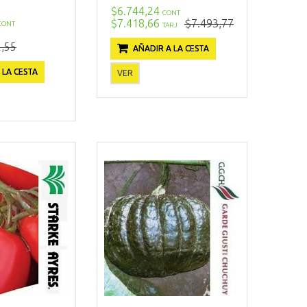
$6.744,24
CONT
$7.418,66
$7.493,77
CONT
TARJ
,55
AÑADIR A LA CESTA
 LA CESTA
VER