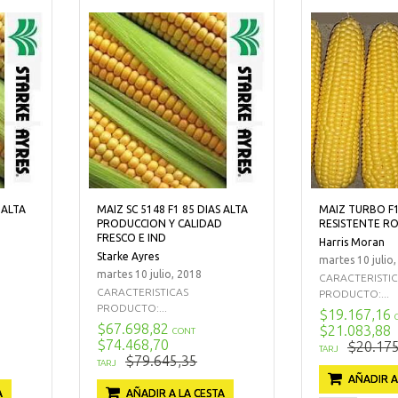
 ALTA
MAIZ SC 5148 F1 85 DIAS ALTA
MAIZ TURBO F1
PRODUCCION Y CALIDAD
RESISTENTE R
FRESCO E IND
Harris Moran
Starke Ayres
martes 10 julio
martes 10 julio, 2018
CARACTERISTI
CARACTERISTICAS
PRODUCTO:...
PRODUCTO:...
$19.167,16
$67.698,82
$21.083,88
CONT
$74.468,70
$20.175
TARJ
$79.645,35
TARJ
AÑADIR A
A
AÑADIR A LA CESTA