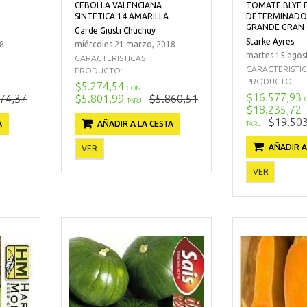
CEBOLLA VALENCIANA
TOMATE BLYE 
SINTETICA 14 AMARILLA
DETERMINADO
GRANDE GRAN 
Garde Giusti Chuchuy
Starke Ayres
8
miércoles 21 marzo, 2018
martes 15 agos
CARACTERISTICAS
CARACTERISTI
PRODUCTO:...
PRODUCTO:...
$5.274,54
CONT
$16.577,93
74,37
$5.801,99
$5.860,51
TARJ
$18.235,72
$19.503
A
AÑADIR A LA CESTA
TARJ
AÑADIR A
VER
VER