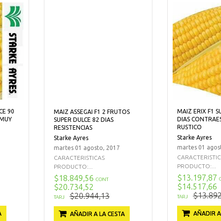
CE 90
MAIZ ERIX F1 S
MAIZ ASSEGAI F1 2 FRUTOS
 MUY
DIAS CONTRAE
SUPER DULCE 82 DIAS
RUSTICO
RESISTENCIAS
Starke Ayres
Starke Ayres
martes 01 agos
martes 01 agosto, 2017
CARACTERISTI
CARACTERISTICAS
PRODUCTO:...
PRODUCTO:...
$13.197,87
$18.849,56
CONT
$14.517,66
$20.734,52
$13.892
$20.944,13
TARJ
TARJ
A
AÑADIR A
AÑADIR A LA CESTA