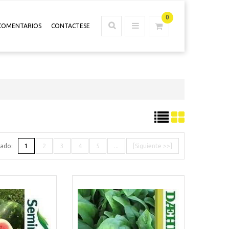
0
COMENTARIOS
CONTACTESE
tado:
1
2
3
4
5
...
[Siguiente >>]