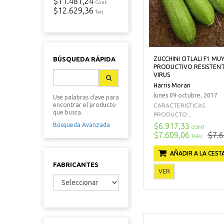
$11.481,24
Cont
$12.629,36
Tarj
ZUCCHINI CITLALI F1 MU
BÚSQUEDA RÁPIDA
PRODUCTIVO RESISTENT
VIRUS
Harris Moran
lunes 09 octubre, 2017
Use palabras clave para
encontrar el producto
CARACTERISTICAS
que busca.
PRODUCTO:...
$6.917,33
Búsqueda Avanzada
CONT
$7.609,06
$7.6
TARJ
AÑADIR A LA CEST
FABRICANTES
VER