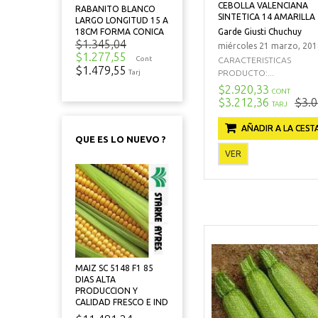
CEBOLLA VALENCIANA
RABANITO BLANCO
SINTETICA 14 AMARILLA
LARGO LONGITUD 15 A
Garde Giusti Chuchuy
18CM FORMA CONICA
$1.345,04
miércoles 21 marzo, 201
$1.277,55
Cont
CARACTERISTICAS
$1.479,55
PRODUCTO:...
Tarj
$2.920,33
CONT
$3.212,36
$3.0
TARJ
AÑADIR A LA CEST
QUE ES LO NUEVO ?
VER
MAIZ SC 5148 F1 85
DIAS ALTA
PRODUCCION Y
CALIDAD FRESCO E IND