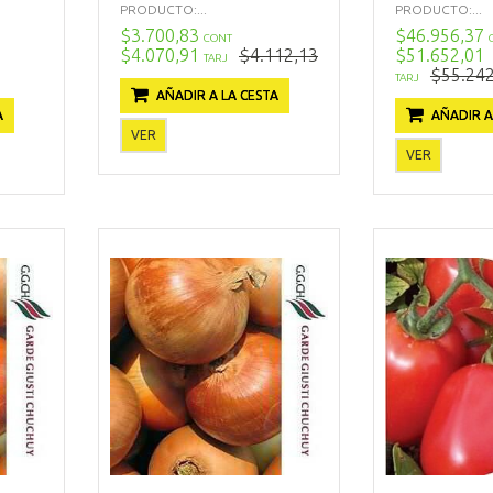
PRODUCTO:...
PRODUCTO:...
$3.700,83
$46.956,37
CONT
$4.070,91
$4.112,13
$51.652,01
TARJ
$55.242
TARJ
AÑADIR A LA CESTA
A
AÑADIR A
VER
VER