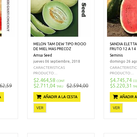
T
MELON TAM DEW TIPO ROCIO
SANDIA ELETTA
DE MIEL MAS PRECOZ
FRUTO 12 A 14
Amsa Seed
Seminis
jueves 06 septiembre, 2018
domingo 26 ago
CARACTERISTICAS
CARACTERISTI
PRODUCTO:...
PRODUCTO:...
$2.464,58
$4.745,74
CONT
CO
62,59
$2.711,04
$2.594,00
$5.220,31
TARJ
TA
A
AÑADIR A LA CESTA
AÑADIR A
VER
VER