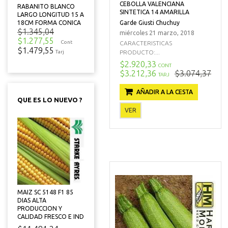
CEBOLLA VALENCIANA
RABANITO BLANCO
SINTETICA 14 AMARILLA
LARGO LONGITUD 15 A
Garde Giusti Chuchuy
18CM FORMA CONICA
$1.345,04
miércoles 21 marzo, 2018
$1.277,55
Cont
CARACTERISTICAS
$1.479,55
PRODUCTO:...
Tarj
$2.920,33
CONT
$3.212,36
$3.074,37
TARJ
AÑADIR A LA CESTA
QUE ES LO NUEVO ?
VER
MAIZ SC 5148 F1 85
DIAS ALTA
PRODUCCION Y
CALIDAD FRESCO E IND