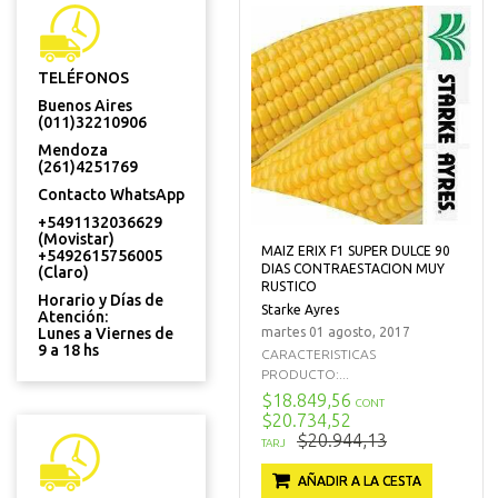
TELÉFONOS
Buenos Aires
(011)32210906
Mendoza
(261)4251769
Contacto WhatsApp
+5491132036629
(Movistar)
MAIZ ERIX F1 SUPER DULCE 90
+5492615756005
DIAS CONTRAESTACION MUY
(Claro)
RUSTICO
Horario y Días de
Starke Ayres
Atención:
Lunes a Viernes de
martes 01 agosto, 2017
9 a 18 hs
CARACTERISTICAS
PRODUCTO:...
$18.849,56
CONT
$20.734,52
$20.944,13
TARJ
AÑADIR A LA CESTA