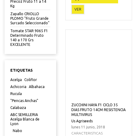
Precoz Fruto 11 a 14
Kg
VER
Zapallo CRIOLLO
PLOMO "Fruto Grande
Surcado Seleccionado"
Tomate STAR 9065 F1
Determinado Fruto
140 a 170 Grs
EXCELENTE
ETIQUETAS
Acelga
Coliflor
Achicoria
Albahaca
Rucula
"Pencas Anchas"
ZUCCHINI HAYA F1 CICLO 35
Calabaza
DIAS FRUTO 14CM RESISTENCIA
MULTIVIRUS
ABC SEMILLERIA
Acelga Blanca de
Us Agriseeds
Lyon
lunes 11 junio, 2018
Nabo
CARACTERISTICAS