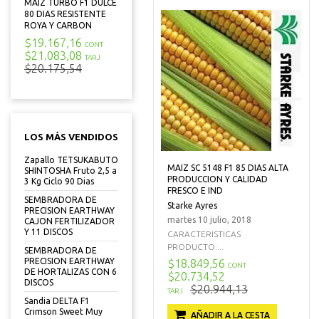
MAIZ TURBO F1 DULCE
80 DIAS RESISTENTE
ROYA Y CARBON
$19.167,16
CONT
$21.083,08
TARJ
$20.175,54
LOS MÁS VENDIDOS
Zapallo TETSUKABUTO
MAIZ SC 5148 F1 85 DIAS ALTA
SHINTOSHA Fruto 2,5 a
PRODUCCION Y CALIDAD
3 Kg Ciclo 90 Dias
FRESCO E IND
SEMBRADORA DE
Starke Ayres
PRECISION EARTHWAY
martes 10 julio, 2018
CAJON FERTILIZADOR
Y 11 DISCOS
CARACTERISTICAS
PRODUCTO:...
SEMBRADORA DE
PRECISION EARTHWAY
$18.849,56
CONT
DE HORTALIZAS CON 6
$20.734,52
DISCOS
$20.944,13
TARJ
Sandia DELTA F1
Crimson Sweet Muy
AÑADIR A LA CESTA