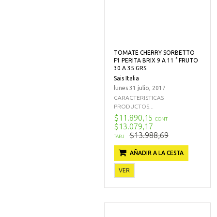
TOMATE CHERRY SORBETTO
F1 PERITA BRIX 9 A 11 ° FRUTO
30 A 35 GRS
Sais Italia
lunes 31 julio, 2017
CARACTERISTICAS
PRODUCTOS...
$11.890,15
CONT
$13.079,17
$13.988,69
TARJ
AÑADIR A LA CESTA
VER