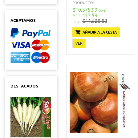
PRODUCTO:...
$10.375,99
CONT
$11.413,59
$11.528,88
ACEPTAMOS
TARJ
AÑADIR A LA CESTA
VER
DESTACADOS