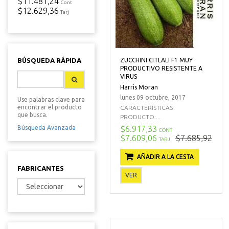
$11.481,24
Cont
$12.629,36
Tarj
ZUCCHINI CITLALI F1 MUY
BÚSQUEDA RÁPIDA
PRODUCTIVO RESISTENTE A
VIRUS
Harris Moran
lunes 09 octubre, 2017
Use palabras clave para
encontrar el producto
CARACTERISTICAS
que busca.
PRODUCTO:...
$6.917,33
Búsqueda Avanzada
CONT
$7.609,06
$7.685,92
TARJ
AÑADIR A LA CESTA
FABRICANTES
VER