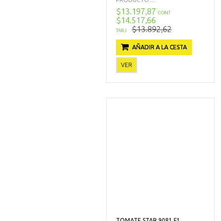
$13.197,87
CONT
$14.517,66
$13.892,62
TARJ
AÑADIR A LA CESTA
VER
TOMATE STAR 9081 F1