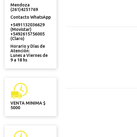
Mendoza
(261)4251769
Contacto WhatsApp
+5491132036629
(Movistar)
+5492615756005
(Claro)
Horario y Días de
Atención:
Lunes a Viernes de
9 a 18 hs
VENTA MINIMA $
5000