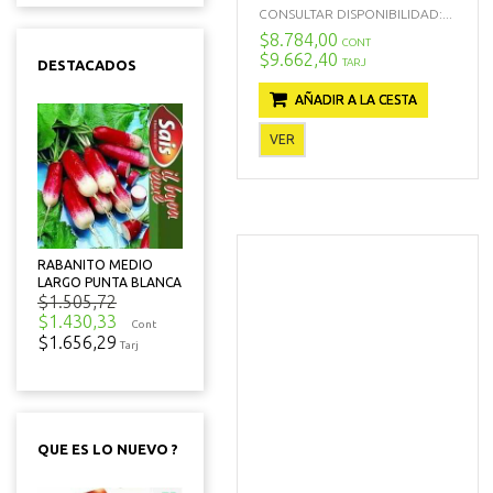
CONSULTAR DISPONIBILIDAD:...
$8.784,00
CONT
$9.662,40
TARJ
DESTACADOS
AÑADIR A LA CESTA
VER
RABANITO MEDIO
LARGO PUNTA BLANCA
$1.505,72
$1.430,33
Cont
$1.656,29
Tarj
QUE ES LO NUEVO ?