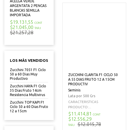
ACELGA VERDE
ARGENTATA 2 PENCAS
BLANCAS SEMILLA
IMPORTADA
$19.131,55
CONT
$21.045,00
TARJ
$21.257,28
LOS MÁS VENDIDOS
Zucchini 7051 F1 Ciclo
50 a 60 Dias Muy
ZUCCHINI CLARITA F1 CICLO 50
Productivo
A 55 DIAS FRUTO 12 A 15CM
PRODUCTIV
Zucchini HAYA F1 Ciclo
Seminis
35 Dias Fruto 14cm
Resistencia Multivirus
Lata por 500 Grs
CARACTERISTICAS
Zucchini TOP KAPI F1
Ciclo 50 a 60 Dias Fruto
PRODUCTO:...
12 a 15cm
$11.414,81
CONT
$12.556,29
$12.015,78
TARJ