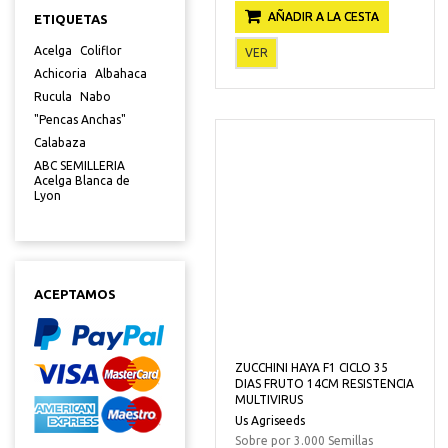
AÑADIR A LA CESTA
ETIQUETAS
Acelga
Coliflor
VER
Achicoria
Albahaca
Rucula
Nabo
"Pencas Anchas"
Calabaza
ABC SEMILLERIA
Acelga Blanca de
Lyon
ACEPTAMOS
ZUCCHINI HAYA F1 CICLO 35
DIAS FRUTO 14CM RESISTENCIA
MULTIVIRUS
Us Agriseeds
Sobre por 3.000 Semillas