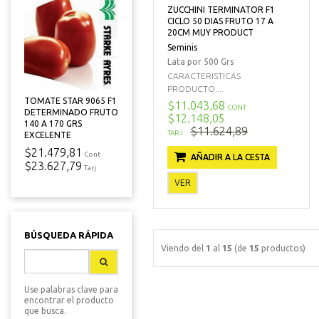
ZUCCHINI TERMINATOR F1
CICLO 50 DIAS FRUTO 17 A
20CM MUY PRODUCT
Seminis
Lata por 500 Grs
CARACTERISTICAS
PRODUCTO:...
TOMATE STAR 9065 F1
$11.043,68
CONT
DETERMINADO FRUTO
$12.148,05
140 A 170 GRS
$11.624,89
TARJ
EXCELENTE
$21.479,81
Cont
AÑADIR A LA CESTA
$23.627,79
Tarj
VER
BÚSQUEDA RÁPIDA
Viendo del
1
al
15
(de
15
productos)
Use palabras clave para
encontrar el producto
que busca.