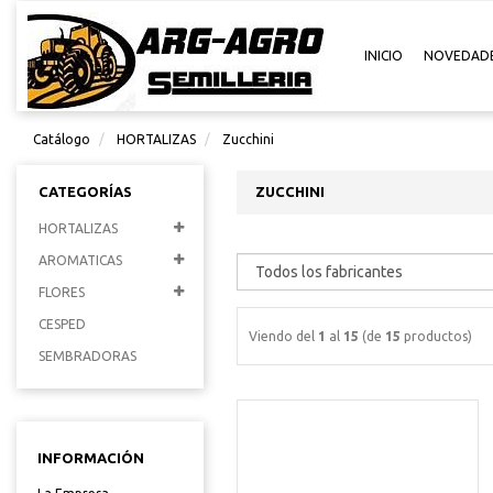
INICIO
NOVEDAD
Catálogo
HORTALIZAS
Zucchini
CATEGORÍAS
ZUCCHINI
HORTALIZAS
AROMATICAS
FLORES
CESPED
Viendo del
1
al
15
(de
15
productos)
SEMBRADORAS
INFORMACIÓN