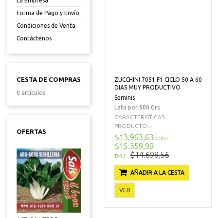
La Empresa
Forma de Pago y Envío
Condiciones de Venta
Contáctenos
CESTA DE COMPRAS
ZUCCHINI 7051 F1 CICLO 50 A 60
DIAS MUY PRODUCTIVO
0 artículos
Seminis
Lata por 500 Grs
CARACTERISTICAS
PRODUCTO:...
OFERTAS
$13.963,63
CONT
$15.359,99
$14.698,56
TARJ
AÑADIR A LA CESTA
VER