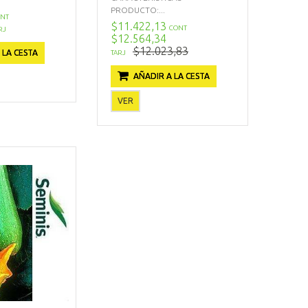
PRODUCTO:...
NT
$11.422,13
CONT
RJ
$12.564,34
$12.023,83
 LA CESTA
TARJ
AÑADIR A LA CESTA
VER