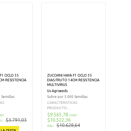
F1 CICLO 35
ZUCCHINI HAYA F1 CICLO 35
CM RESISTENCIA
DIAS FRUTO 14CM RESISTENCIA
MULTIVIRUS
Us Agriseeds
 Semillas
Sobre por 3.000 Semillas
CAS
CARACTERISTICAS
PRODUCTO:...
$9.565,78
NT
CONT
$3.791,03
$10.522,36
RJ
$10.628,64
TARJ
 LA CESTA