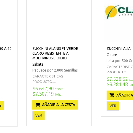
50 A 60
ZUCCHINI ALANIS F1 VERDE
ZUCCHINI ALIA
CLARO RESISTENTE A
Clause
MULTIVIRUS E OIDIO
Lata por 500 Gr
Sakata
CARACTERISTI
Paquete por 2.000 Semillas
PRODUCTO:...
CARACTERISTICAS
$7.528,62
CO
PRODUCTO:...
$8.281,48
TA
$6.642,90
CONT
$7.307,19
TARJ
AÑADIR A
AÑADIR A LA CESTA
A
VER
VER