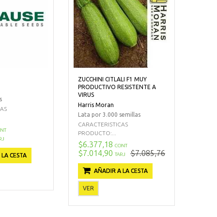
ZUCCHINI CITLALI F1 MUY
PRODUCTIVO RESISTENTE A
VIRUS
s
Harris Moran
CAS
Lata por 3.000 semillas
CARACTERISTICAS
NT
PRODUCTO:...
RJ
$6.377,18
CONT
$7.014,90
$7.085,76
TARJ
 LA CESTA
AÑADIR A LA CESTA
VER