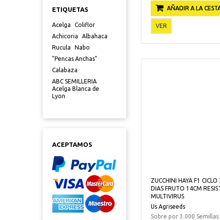
AÑADIR A LA CEST
ETIQUETAS
Acelga
Coliflor
VER
Achicoria
Albahaca
Rucula
Nabo
"Pencas Anchas"
Calabaza
ABC SEMILLERIA
Acelga Blanca de
Lyon
ACEPTAMOS
ZUCCHINI HAYA F1 CICLO 
DIAS FRUTO 14CM RESIS
MULTIVIRUS
Us Agriseeds
Sobre por 3.000 Semillas