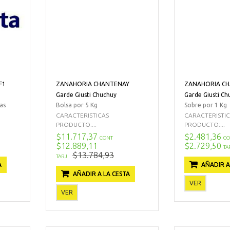
F1
ZANAHORIA CHANTENAY
ZANAHORIA C
Garde Giusti Chuchuy
Garde Giusti Ch
as
Bolsa por 5 Kg
Sobre por 1 Kg
CARACTERISTICAS
CARACTERISTI
PRODUCTO:...
PRODUCTO:...
$11.717,37
$2.481,36
CONT
CO
$12.889,11
$2.729,50
TA
$13.784,93
TARJ
A
AÑADIR A
AÑADIR A LA CESTA
VER
VER