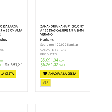
OSSA LARGA
ZANAHORIA HANA F1 CICLO 87
3 A 26 CM ALTA
A 130 DIAS CALIBRE 1,8 A 2MM
R
VERANO
uchuy
Nunhems
Sobre por 100.000 Semillas
CAS
CARACTERISTICAS
PRODUCTO:...
$5.691,84
NT
CONT
$5.691,84
$6.261,02
RJ
TARJ
 LA CESTA
AÑADIR A LA CESTA
VER