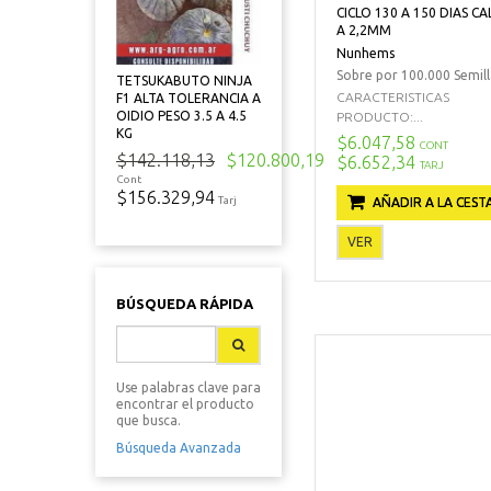
CICLO 130 A 150 DIAS CA
A 2,2MM
Nunhems
Sobre por 100.000 Semill
TETSUKABUTO NINJA
CARACTERISTICAS
F1 ALTA TOLERANCIA A
OIDIO PESO 3.5 A 4.5
PRODUCTO:...
KG
$6.047,58
CONT
$142.118,13
$120.800,19
$6.652,34
TARJ
Cont
$156.329,94
Tarj
AÑADIR A LA CEST
VER
BÚSQUEDA RÁPIDA
Use palabras clave para
encontrar el producto
que busca.
Búsqueda Avanzada