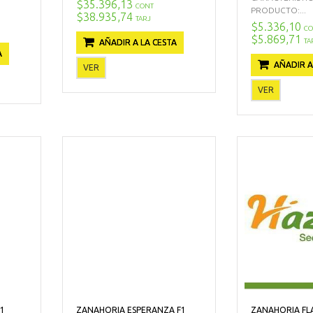
$35.396,13
CONT
PRODUCTO:...
$38.935,74
TARJ
$5.336,10
CO
$5.869,71
TA
AÑADIR A LA CESTA
A
AÑADIR A
VER
VER
1
ZANAHORIA ESPERANZA F1
ZANAHORIA F