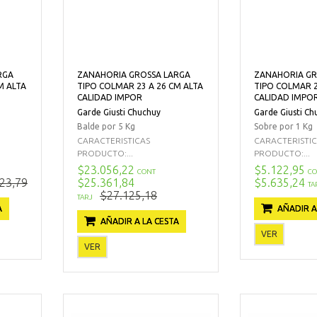
RGA
ZANAHORIA GROSSA LARGA
ZANAHORIA GR
M ALTA
TIPO COLMAR 23 A 26 CM ALTA
TIPO COLMAR 2
CALIDAD IMPOR
CALIDAD IMPO
Garde Giusti Chuchuy
Garde Giusti Ch
Balde por 5 Kg
Sobre por 1 Kg
CARACTERISTICAS
CARACTERISTI
PRODUCTO:...
PRODUCTO:...
$23.056,22
$5.122,95
CONT
CO
23,79
$25.361,84
$5.635,24
TA
$27.125,18
TARJ
A
AÑADIR A
AÑADIR A LA CESTA
VER
VER