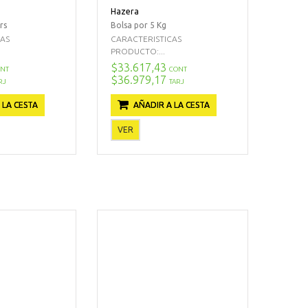
Hazera
rs
Bolsa por 5 Kg
CAS
CARACTERISTICAS
PRODUCTO:...
$33.617,43
NT
CONT
$36.979,17
RJ
TARJ
 LA CESTA
AÑADIR A LA CESTA
VER