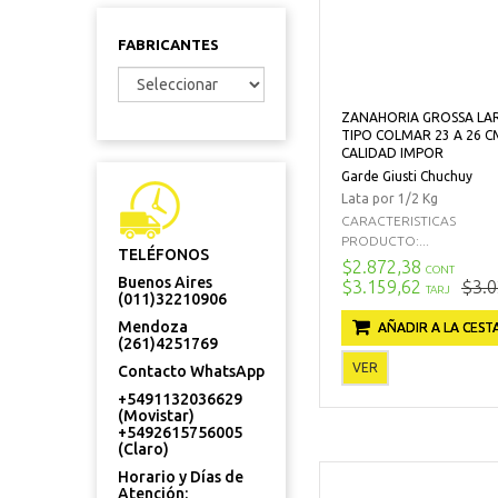
FABRICANTES
ZANAHORIA GROSSA LA
TIPO COLMAR 23 A 26 C
CALIDAD IMPOR
Garde Giusti Chuchuy
Lata por 1/2 Kg
CARACTERISTICAS
PRODUCTO:...
TELÉFONOS
$2.872,38
CONT
Buenos Aires
$3.159,62
$3.0
TARJ
(011)32210906
Mendoza
AÑADIR A LA CEST
(261)4251769
VER
Contacto WhatsApp
+5491132036629
(Movistar)
+5492615756005
(Claro)
Horario y Días de
Atención: