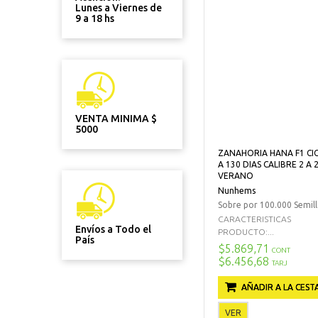
Lunes a Viernes de
9 a 18 hs
VENTA MINIMA $
5000
ZANAHORIA HANA F1 CIC
A 130 DIAS CALIBRE 2 A
VERANO
Nunhems
Sobre por 100.000 Semill
CARACTERISTICAS
Envíos a Todo el
PRODUCTO:...
País
$5.869,71
CONT
$6.456,68
TARJ
AÑADIR A LA CEST
VER