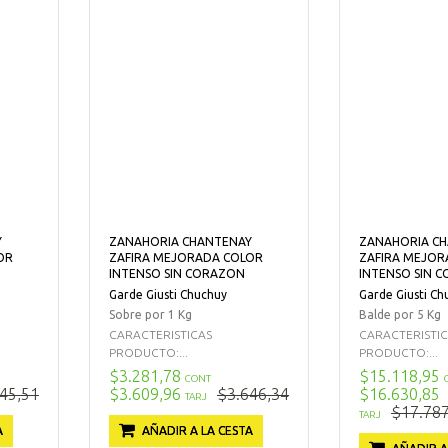
Y
ZANAHORIA CHANTENAY
ZANAHORIA C
OR
ZAFIRA MEJORADA COLOR
ZAFIRA MEJOR
INTENSO SIN CORAZON
INTENSO SIN 
Garde Giusti Chuchuy
Garde Giusti Ch
Sobre por 1 Kg
Balde por 5 Kg
CARACTERISTICAS
CARACTERISTI
PRODUCTO:...
PRODUCTO:...
$3.281,78
$15.118,95
CONT
45,51
$3.609,96
$3.646,34
$16.630,85
TARJ
$17.787
TARJ
A
AÑADIR A LA CESTA