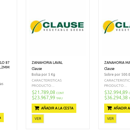
LO 87
ZANAHORIA LAVAL
ZANAHORIA M
 2,2MM
Clause
Clause
Bolsa por 5 Kg
Sobre por 500.0
CARACTERISTICAS
CARACTERISTI
as
PRODUCTO:...
PRODUCTO:...
$21.789,08
$32.994,89
CONT
$23.967,99
$36.294,38
TARJ
AÑADIR A LA CESTA
AÑADIR A
A
VER
VER