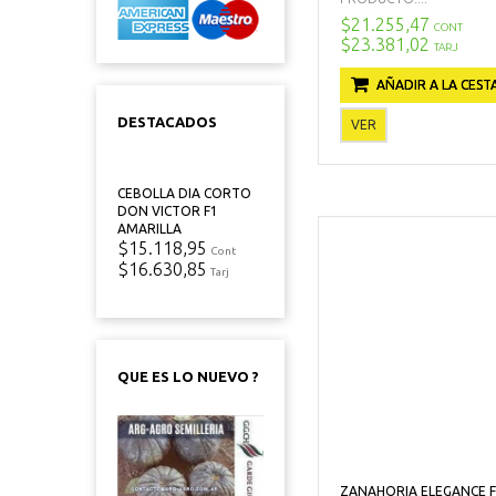
$21.255,47
CONT
$23.381,02
TARJ
AÑADIR A LA CEST
DESTACADOS
VER
CEBOLLA DIA CORTO
DON VICTOR F1
AMARILLA
$15.118,95
Cont
$16.630,85
Tarj
QUE ES LO NUEVO ?
ZANAHORIA ELEGANCE F