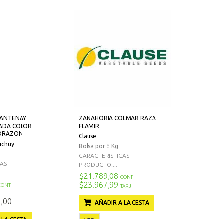
HANTENAY
ZANAHORIA COLMAR RAZA
ADA COLOR
FLAMIR
CORAZON
Clause
uchuy
Bolsa por 5 Kg
CARACTERISTICAS
CAS
PRODUCTO:...
$21.789,08
CONT
$23.967,99
CONT
TARJ
,00
AÑADIR A LA CESTA