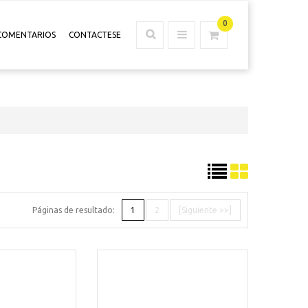
0
COMENTARIOS
CONTACTESE
Páginas de resultado:
1
2
[Siguiente >>]