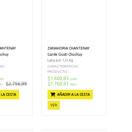
HANTENAY
ZANAHORIA CHANTENAY
uchuy
Garde Giusti Chuchuy
Lata por 1/2 Kg
CAS
CARACTERISTICAS
PRODUCTO:...
$1.600,83
NT
CONT
$2.756,99
$1.760,91
RJ
TARJ
 LA CESTA
AÑADIR A LA CESTA
VER