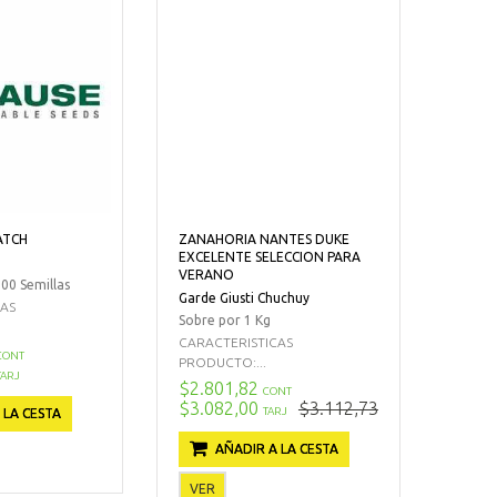
ATCH
ZANAHORIA NANTES DUKE
EXCELENTE SELECCION PARA
VERANO
00 Semillas
Garde Giusti Chuchuy
CAS
Sobre por 1 Kg
CARACTERISTICAS
CONT
PRODUCTO:...
TARJ
$2.801,82
CONT
$3.082,00
$3.112,73
TARJ
 LA CESTA
AÑADIR A LA CESTA
VER