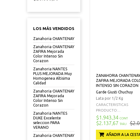
LOS MÁS VENDIDOS
Zanahoria CHANTENAY
Zanahoria CHANTENAY
ZAFIRA Mejorada
Color Intenso Sin
Corazon
Zanahoria NANTES
PLUS MEJORADA Muy
ZANAHORIA CHANTENA
Homogenea Altisima
ZAFIRA MEJORADA COL
Calidad
INTENSO SIN CORAZON
Zanahoria CHANTENAY
Garde Giusti Chuchuy
ZAFIRA Mejorada
Lata por 1/2 Kg
Color Intenso Sin
CARACTERISTICAS
Corazon
PRODUCTO:...
Zanahoria NANTES
$1.943,34
DUKE Excelente
CONT
$2.137,67
$2.0
seleccion PARA
TARJ
VERANO
AÑADIR A LA CEST
Zanahoria CHANTENAY