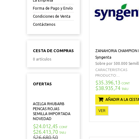
La Empresa
Forma de Pago y Envío
Condiciones de Venta
Contáctenos
CESTA DE COMPRAS
ZANAHORIA CHAMPION 
Syngenta
0 artículos
Sobre por 500.000 Semill
CARACTERISTICAS
PRODUCTO:...
$35.396,13
CONT
OFERTAS
$38.935,74
TARJ
AÑADIR A LA CEST
ACELGA RHUBARB
PENCAS ROJAS
VER
SEMILLA IMPORTADA
NOVEDAD
$24.012,45
CONT
$26.413,70
TARJ
$26.680,50