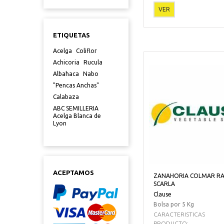
VER
ETIQUETAS
Acelga
Coliflor
Achicoria
Rucula
Albahaca
Nabo
"Pencas Anchas"
Calabaza
ABC SEMILLERIA
Acelga Blanca de
Lyon
ACEPTAMOS
ZANAHORIA COLMAR R
SCARLA
Clause
Bolsa por 5 Kg
CARACTERISTICAS
PRODUCTO:...