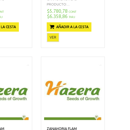
PRODUCTO:...
$5.780,78
NT
CONT
$6.358,86
RJ
TARJ
 LA CESTA
AÑADIR A LA CESTA
VER
LAM
ZANAHORIA FLAM