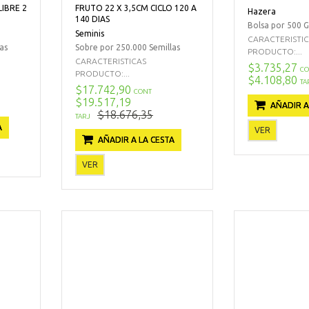
LIBRE 2
FRUTO 22 X 3,5CM CICLO 120 A
Hazera
140 DIAS
Bolsa por 500 G
Seminis
CARACTERISTI
as
Sobre por 250.000 Semillas
PRODUCTO:...
CARACTERISTICAS
$3.735,27
CO
PRODUCTO:...
$4.108,80
TA
$17.742,90
CONT
$19.517,19
AÑADIR A
$18.676,35
TARJ
A
VER
AÑADIR A LA CESTA
VER