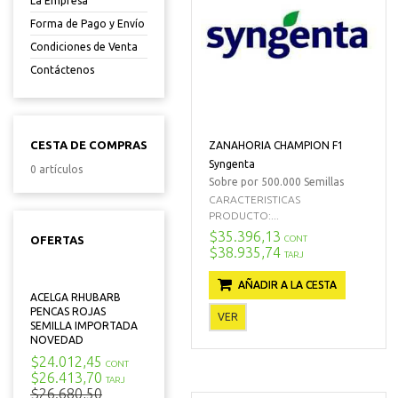
La Empresa
Forma de Pago y Envío
Condiciones de Venta
Contáctenos
CESTA DE COMPRAS
ZANAHORIA CHAMPION F1
Syngenta
0 artículos
Sobre por 500.000 Semillas
CARACTERISTICAS
PRODUCTO:...
$35.396,13
CONT
OFERTAS
$38.935,74
TARJ
AÑADIR A LA CESTA
ACELGA RHUBARB
PENCAS ROJAS
VER
SEMILLA IMPORTADA
NOVEDAD
$24.012,45
CONT
$26.413,70
TARJ
$26.680,50