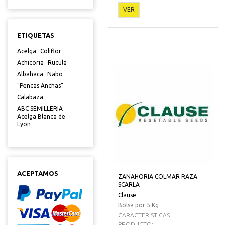
VER
ETIQUETAS
Acelga
Coliflor
Achicoria
Rucula
Albahaca
Nabo
"Pencas Anchas"
Calabaza
ABC SEMILLERIA
Acelga Blanca de
Lyon
ACEPTAMOS
ZANAHORIA COLMAR RAZA
SCARLA
Clause
Bolsa por 5 Kg
CARACTERISTICAS
PRODUCTO:...