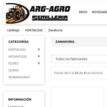
INICIO
NOVEDAD
Catálogo
HORTALIZAS
Zanahoria
CATEGORÍAS
ZANAHORIA
HORTALIZAS
AROMATICAS
FLORES
CESPED
Viendo del
1
al
28
(de
41
productos)
SEMBRADORAS
INFORMACIÓN