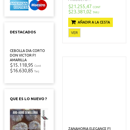
$21.255,47
CONT
$23.381,02
TARJ
AÑADIR A LA CESTA
DESTACADOS
VER
CEBOLLA DIA CORTO
DON VICTOR F1
AMARILLA
$15.118,95
Cont
$16.630,85
Tarj
QUE ES LO NUEVO ?
ZANAHORIA ELEGANCE F1