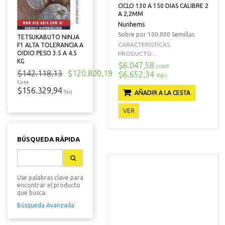
CICLO 130 A 150 DIAS CALIBRE 2
A 2,2MM
Nunhems
Sobre por 100.000 Semillas
TETSUKABUTO NINJA
CARACTERISTICAS
F1 ALTA TOLERANCIA A
OIDIO PESO 3.5 A 4.5
PRODUCTO:...
KG
$6.047,58
CONT
$142.118,13
$120.800,19
$6.652,34
TARJ
Cont
$156.329,94
Tarj
AÑADIR A LA CESTA
VER
BÚSQUEDA RÁPIDA
Use palabras clave para
encontrar el producto
que busca.
Búsqueda Avanzada