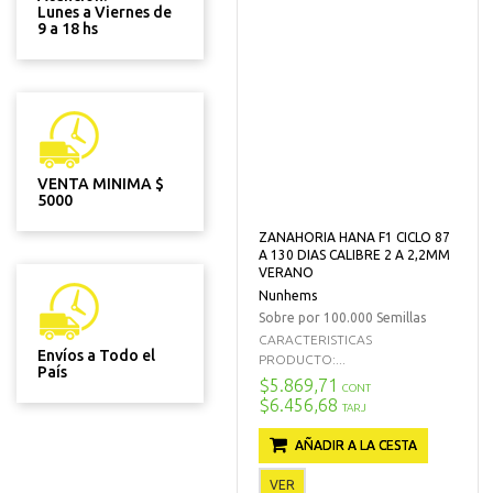
Lunes a Viernes de
9 a 18 hs
VENTA MINIMA $
5000
ZANAHORIA HANA F1 CICLO 87
A 130 DIAS CALIBRE 2 A 2,2MM
VERANO
Nunhems
Sobre por 100.000 Semillas
CARACTERISTICAS
Envíos a Todo el
PRODUCTO:...
País
$5.869,71
CONT
$6.456,68
TARJ
AÑADIR A LA CESTA
VER