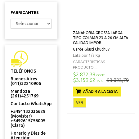
FABRICANTES
ZANAHORIA GROSSA LARGA
TIPO COLMAR 23 A 26 CM ALTA
CALIDAD IMPOR
Garde Giusti Chuchuy
Lata por 1/2 Kg
CARACTERISTICAS
PRODUCTO:...
TELÉFONOS
$2.872,38
CONT
Buenos Aires
$3.159,62
$3.023,79
TARJ
(011)32210906
Mendoza
AÑADIR A LA CESTA
(261)4251769
VER
Contacto WhatsApp
+5491132036629
(Movistar)
+5492615756005
(Claro)
Horario y Días de
Atención: