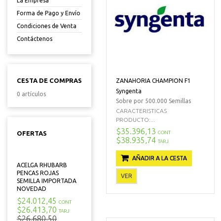
La Empresa
Forma de Pago y Envío
Condiciones de Venta
Contáctenos
CESTA DE COMPRAS
ZANAHORIA CHAMPION F1
Syngenta
0 artículos
Sobre por 500.000 Semillas
CARACTERISTICAS
PRODUCTO:...
$35.396,13
CONT
OFERTAS
$38.935,74
TARJ
AÑADIR A LA CESTA
ACELGA RHUBARB
PENCAS ROJAS
VER
SEMILLA IMPORTADA
NOVEDAD
$24.012,45
CONT
$26.413,70
TARJ
$26.680,50