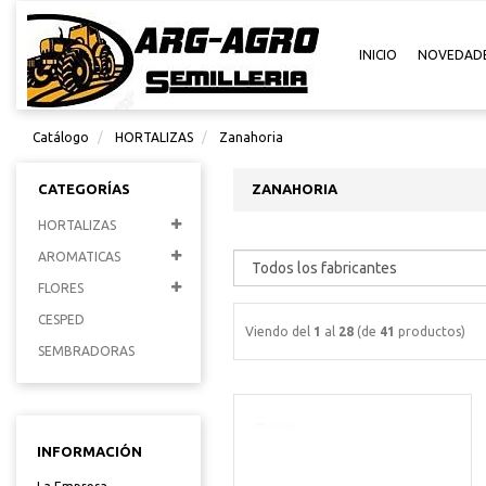
INICIO
NOVEDAD
Catálogo
HORTALIZAS
Zanahoria
CATEGORÍAS
ZANAHORIA
HORTALIZAS
AROMATICAS
FLORES
CESPED
Viendo del
1
al
28
(de
41
productos)
SEMBRADORAS
INFORMACIÓN