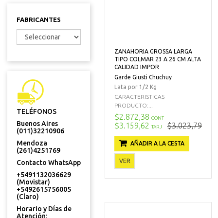
FABRICANTES
ZANAHORIA GROSSA LARGA
TIPO COLMAR 23 A 26 CM ALTA
CALIDAD IMPOR
Garde Giusti Chuchuy
Lata por 1/2 Kg
CARACTERISTICAS
PRODUCTO:...
TELÉFONOS
$2.872,38
CONT
Buenos Aires
$3.159,62
$3.023,79
TARJ
(011)32210906
Mendoza
AÑADIR A LA CESTA
(261)4251769
VER
Contacto WhatsApp
+5491132036629
(Movistar)
+5492615756005
(Claro)
Horario y Días de
Atención: