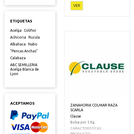
VER
ETIQUETAS
Acelga
Coliflor
Achicoria
Rucula
Albahaca
Nabo
"Pencas Anchas"
Calabaza
ABC SEMILLERIA
Acelga Blanca de
Lyon
ACEPTAMOS
ZANAHORIA COLMAR RAZA
SCARLA
Clause
Bolsa por 5 Kg
CARACTERISTICAS
PRODUCTO:...