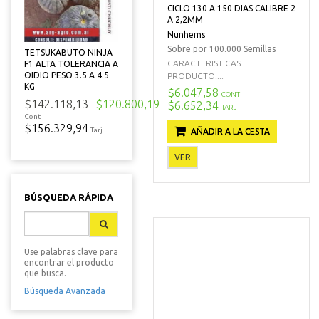
CICLO 130 A 150 DIAS CALIBRE 2
A 2,2MM
Nunhems
Sobre por 100.000 Semillas
TETSUKABUTO NINJA
CARACTERISTICAS
F1 ALTA TOLERANCIA A
OIDIO PESO 3.5 A 4.5
PRODUCTO:...
KG
$6.047,58
CONT
$142.118,13
$120.800,19
$6.652,34
TARJ
Cont
$156.329,94
Tarj
AÑADIR A LA CESTA
VER
BÚSQUEDA RÁPIDA
Use palabras clave para
encontrar el producto
que busca.
Búsqueda Avanzada