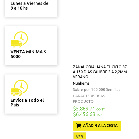
Lunes a Viernes de
9 a 18 hs
VENTA MINIMA $
5000
ZANAHORIA HANA F1 CICLO 87
A 130 DIAS CALIBRE 2 A 2,2MM
VERANO
Nunhems
Sobre por 100.000 Semillas
CARACTERISTICAS
Envíos a Todo el
PRODUCTO:...
País
$5.869,71
CONT
$6.456,68
TARJ
AÑADIR A LA CESTA
VER