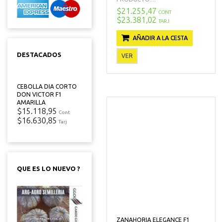
$21.255,47
CONT
$23.381,02
TARJ
AÑADIR A LA CESTA
DESTACADOS
VER
CEBOLLA DIA CORTO
DON VICTOR F1
AMARILLA
$15.118,95
Cont
$16.630,85
Tarj
QUE ES LO NUEVO ?
ZANAHORIA ELEGANCE F1