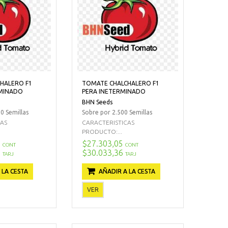
HALERO F1
TOMATE CHALCHALERO F1
RMINADO
PERA INETERMINADO
BHN Seeds
0 Semillas
Sobre por 2.500 Semillas
CAS
CARACTERISTICAS
PRODUCTO:...
9
$27.303,05
CONT
CONT
1
$30.033,36
TARJ
TARJ
 LA CESTA
AÑADIR A LA CESTA
VER