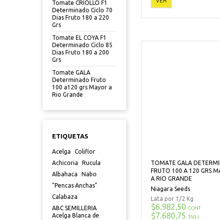
VER
Tomate CRIOLLO F1
Determinado Ciclo 70
Dias Fruto 180 a 220
Grs
Tomate EL COYA F1
Determinado Ciclo 85
Dias Fruto 180 a 200
Grs
Tomate GALA
Determinado Fruto
100 a120 grs Mayor a
Rio Grande
ETIQUETAS
Acelga
Coliflor
TOMATE GALA DETERM
Achicoria
Rucula
FRUTO 100 A 120 GRS 
Albahaca
Nabo
A RIO GRANDE
"Pencas Anchas"
Niagara Seeds
Calabaza
Lata por 1/2 Kg
$6.982,50
ABC SEMILLERIA
CONT
$7.680,75
Acelga Blanca de
TARJ