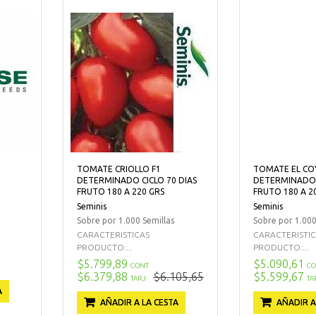
TOMATE CRIOLLO F1
TOMATE EL CO
DETERMINADO CICLO 70 DIAS
DETERMINADO C
FRUTO 180 A 220 GRS
FRUTO 180 A 2
Seminis
Seminis
Sobre por 1.000 Semillas
Sobre por 1.000
CARACTERISTICAS
CARACTERISTI
PRODUCTO:...
PRODUCTO:...
$5.799,89
$5.090,61
CONT
CO
$6.379,88
$6.105,65
$5.599,67
TARJ
TA
A
AÑADIR A LA CESTA
AÑADIR A