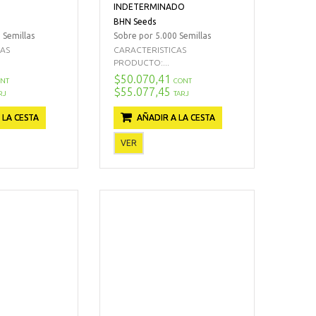
INDETERMINADO
BHN Seeds
 Semillas
Sobre por 5.000 Semillas
CAS
CARACTERISTICAS
PRODUCTO:...
$50.070,41
NT
CONT
$55.077,45
RJ
TARJ
 LA CESTA
AÑADIR A LA CESTA
VER