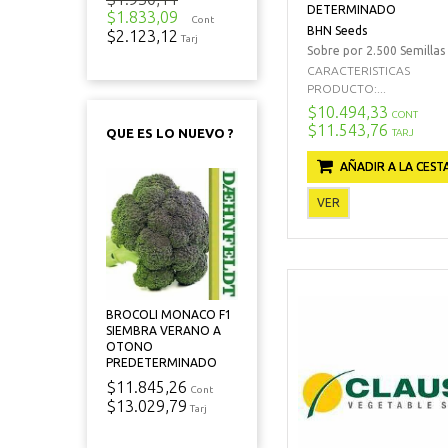
DETERMINADO
$1.833,09
Cont
BHN Seeds
$2.123,12
Tarj
Sobre por 2.500 Semillas
CARACTERISTICAS
PRODUCTO:...
$10.494,33
CONT
$11.543,76
QUE ES LO NUEVO ?
TARJ
AÑADIR A LA CEST
VER
BROCOLI MONACO F1
SIEMBRA VERANO A
OTONO
PREDETERMINADO
$11.845,26
Cont
$13.029,79
Tarj