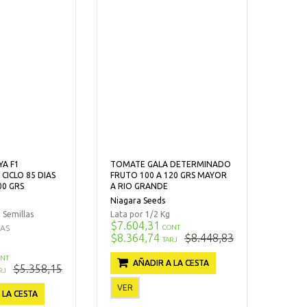
YA F1
TOMATE GALA DETERMINADO
ICLO 85 DIAS
FRUTO 100 A 120 GRS MAYOR
00 GRS
A RIO GRANDE
Niagara Seeds
 Semillas
Lata por 1/2 Kg
$7.604,31
CAS
CONT
$8.364,74
$8.448,83
TARJ
NT
AÑADIR A LA CESTA
$5.358,15
RJ
VER
 LA CESTA