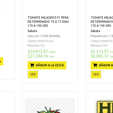
TOMATE MILAGROS F1 PERA
TOMATE MILAG
DETERMINADO 70 A 75 DIAS
DETERMINADO 7
170 A 190 GRS
170 A 190 GRS
Sakata
Sakata
Lata por 5.000 Semillas
Paquete por 1.0
CARACTERISTICAS
CARACTERISTI
PRODUCTO:...
PRODUCTO:...
$24.812,87
$5.513,97
CONT
CO
$27.294,16
$6.065,37
TARJ
TA
A
AÑADIR A LA CESTA
AÑADIR A
VER
VER