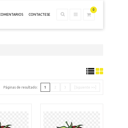
0
COMENTARIOS
CONTACTESE
Páginas de resultado:
1
2
3
[Siguiente >>]