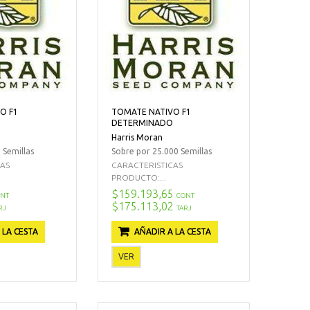
O F1
TOMATE NATIVO F1
DETERMINADO
Harris Moran
 Semillas
Sobre por 25.000 Semillas
CAS
CARACTERISTICAS
PRODUCTO:...
$159.193,65
NT
CONT
$175.113,02
RJ
TARJ
 LA CESTA
AÑADIR A LA CESTA
VER