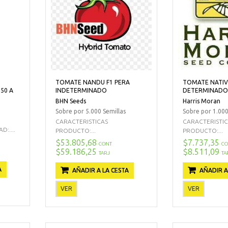
TOMATE NANDU F1 PERA
TOMATE NATIV
50 A
INDETERMINADO
DETERMINADO
BHN Seeds
Harris Moran
Sobre por 5.000 Semillas
Sobre por 1.000
CARACTERISTICAS
CARACTERISTI
:....
PRODUCTO:...
PRODUCTO:...
$53.805,68
$7.737,35
CONT
CO
$59.186,25
$8.511,09
TARJ
TA
A
AÑADIR A LA CESTA
AÑADIR A
VER
VER