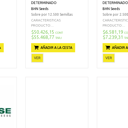
DETERMINADO
DETERMINADO
BHN Seeds
BHN Seeds
Sobre por 12.500 Semillas
Sobre por 2.500
CARACTERISTICAS
CARACTERISTI
PRODUCTO:...
PRODUCTO:...
$50.426,15
$6.581,19
CONT
CO
$55.468,77
$7.239,31
TARJ
TA
A
AÑADIR A LA CESTA
AÑADIR A
VER
VER