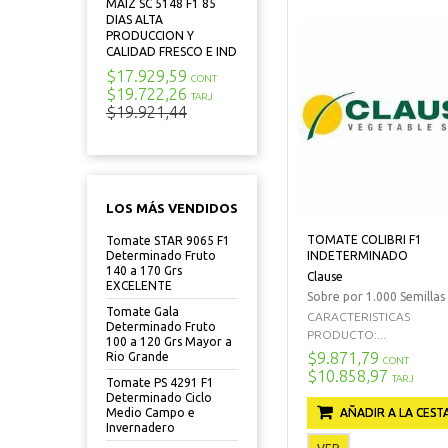
MAIZ SC 5148 F1 85
DIAS ALTA
PRODUCCION Y
CALIDAD FRESCO E IND
$17.929,59
CONT
$19.722,26
TARJ
$19.921,44
LOS MÁS VENDIDOS
TOMATE COLIBRI F1
Tomate STAR 9065 F1
INDETERMINADO
Determinado Fruto
140 a 170 Grs
Clause
EXCELENTE
Sobre por 1.000 Semillas
Tomate Gala
CARACTERISTICAS
Determinado Fruto
PRODUCTO:...
100 a 120 Grs Mayor a
$9.871,79
Rio Grande
CONT
$10.858,97
TARJ
Tomate PS 4291 F1
Determinado Ciclo
AÑADIR A LA CEST
Medio Campo e
Invernadero