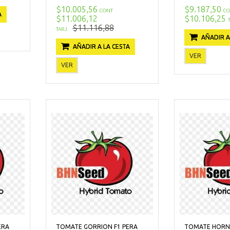
$10.005,56
$9.187,50
CONT
CO
A
$11.006,12
$10.106,25
$11.116,88
TARJ
AÑADIR A
AÑADIR A LA CESTA
VER
VER
ERA
TOMATE GORRION F1 PERA
TOMATE HORNE