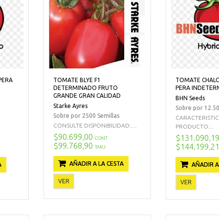
PERA
TOMATE BLYE F1
TOMATE CHALC
DETERMINADO FRUTO
PERA INDETE
GRANDE GRAN CALIDAD
BHN Seeds
Starke Ayres
Sobre por 12.50
Sobre por 2500 Semillas
CARACTERISTI
CONSULTE DISPONIBILIDAD:....
PRODUCTO:...
$90.699,00
$131.090,1
CONT
$99.768,90
$144.199,2
TARJ
AÑADIR A LA CESTA
A
AÑADIR A
VER
VER