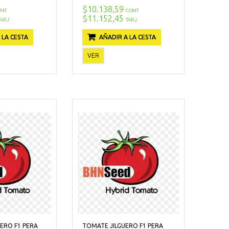
$10.138,59
NT
CONT
$11.152,45
TARJ
TARJ
 LA CESTA
AÑADIR A LA CESTA
VER
RO F1 PERA
TOMATE JILGUERO F1 PERA