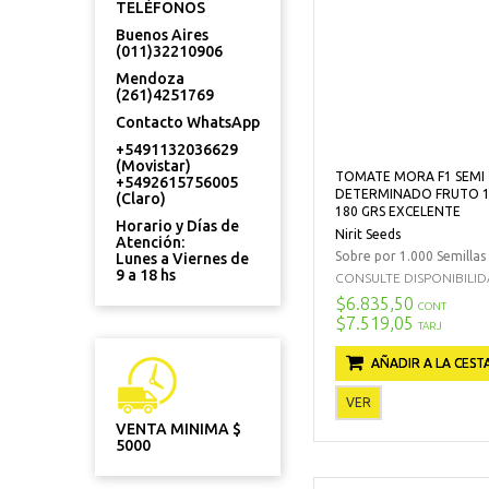
TELÉFONOS
Buenos Aires
(011)32210906
Mendoza
(261)4251769
Contacto WhatsApp
+5491132036629
(Movistar)
TOMATE MORA F1 SEMI
+5492615756005
DETERMINADO FRUTO 1
(Claro)
180 GRS EXCELENTE
Horario y Días de
Nirit Seeds
Atención:
Sobre por 1.000 Semillas
Lunes a Viernes de
9 a 18 hs
CONSULTE DISPONIBILIDAD
$6.835,50
CONT
$7.519,05
TARJ
AÑADIR A LA CEST
VER
VENTA MINIMA $
5000