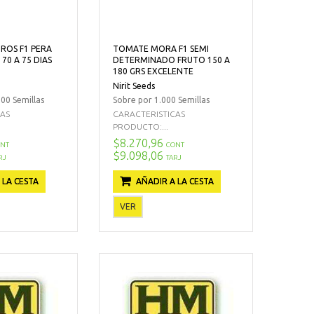
ROS F1 PERA
TOMATE MORA F1 SEMI
0 A 75 DIAS
DETERMINADO FRUTO 150 A
180 GRS EXCELENTE
Nirit Seeds
00 Semillas
Sobre por 1.000 Semillas
CAS
CARACTERISTICAS
PRODUCTO:...
$8.270,96
NT
CONT
$9.098,06
RJ
TARJ
 LA CESTA
AÑADIR A LA CESTA
VER