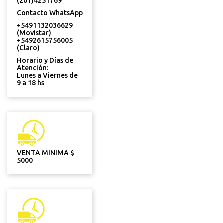
(261)4251769
Contacto WhatsApp
+5491132036629
(Movistar)
+5492615756005
(Claro)
Horario y Días de
Atención:
Lunes a Viernes de
9 a 18 hs
VENTA MINIMA $
5000