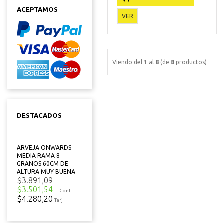
ACEPTAMOS
VER
Viendo del
1
al
8
(de
8
productos)
DESTACADOS
ARVEJA ONWARDS
MEDIA RAMA 8
GRANOS 60CM DE
ALTURA MUY BUENA
$3.891,09
$3.501,54
Cont
$4.280,20
Tarj