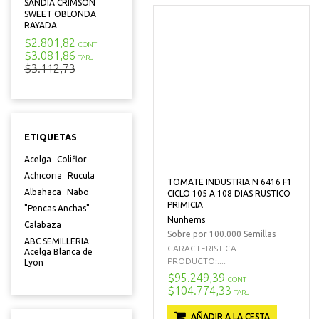
SANDIA CRIMSON
SWEET OBLONDA
RAYADA
$2.801,82
CONT
$3.081,86
TARJ
$3.112,73
ETIQUETAS
Acelga
Coliflor
Achicoria
Rucula
TOMATE INDUSTRIA N 6416 F1
Albahaca
Nabo
CICLO 105 A 108 DIAS RUSTICO
PRIMICIA
"Pencas Anchas"
Nunhems
Calabaza
Sobre por 100.000 Semillas
ABC SEMILLERIA
CARACTERISTICA
Acelga Blanca de
PRODUCTO:....
Lyon
$95.249,39
CONT
$104.774,33
TARJ
AÑADIR A LA CESTA