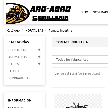
INICIO
NOVEDAD
Catálogo
HORTALIZAS
Tomate Industria
CATEGORÍAS
TOMATE INDUSTRIA
HORTALIZAS
AROMATICAS
FLORES
CESPED
Viendo del
1
al
8
(de
8
productos)
SEMBRADORAS
INFORMACIÓN