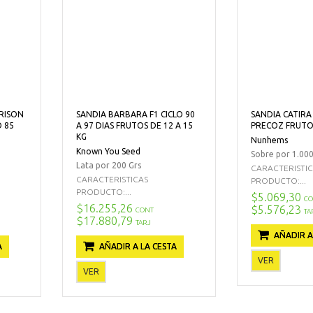
RISON
SANDIA BARBARA F1 CICLO 90
SANDIA CATIRA
 85
A 97 DIAS FRUTOS DE 12 A 15
PRECOZ FRUTO 
KG
Nunhems
Known You Seed
Sobre por 1.000
)
Lata por 200 Grs
CARACTERISTI
CARACTERISTICAS
PRODUCTO:...
PRODUCTO:...
$5.069,30
CO
$16.255,26
$5.576,23
CONT
TA
$17.880,79
TARJ
AÑADIR A
A
AÑADIR A LA CESTA
VER
VER