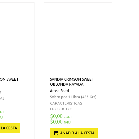
SON SWEET
SANDIA CRIMSON SWEET
OBLONDA RAYADA
Amsa Seed
s
Sobre por 1 Libra (453 Grs)
CAS
CARACTERISTICAS
PRODUCTO:...
NT
$0,00
CONT
RJ
$0,00
TARJ
 LA CESTA
AÑADIR A LA CESTA