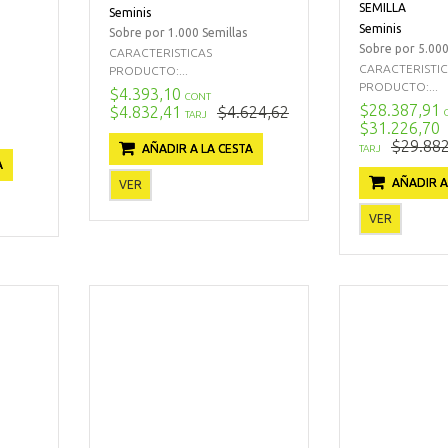
SEMILLA
Seminis
Seminis
Sobre por 1.000 Semillas
Sobre por 5.000
CARACTERISTICAS
CARACTERISTI
PRODUCTO:...
PRODUCTO:...
$4.393,10
CONT
$28.387,91
$4.832,41
$4.624,62
TARJ
$31.226,70
$29.882
AÑADIR A LA CESTA
TARJ
A
AÑADIR A
VER
VER