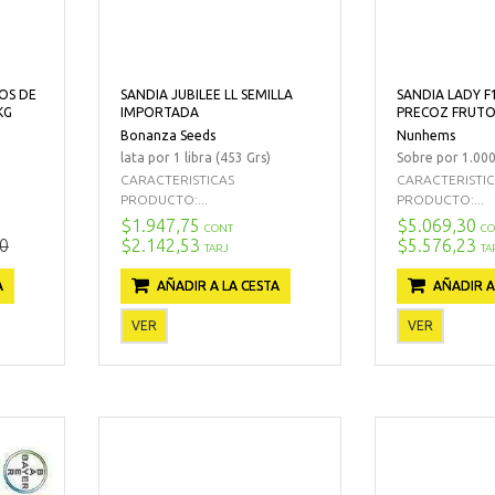
TOS DE
SANDIA JUBILEE LL SEMILLA
SANDIA LADY 
KG
IMPORTADA
PRECOZ FRUTO 
Bonanza Seeds
Nunhems
lata por 1 libra (453 Grs)
Sobre por 1.000
CARACTERISTICAS
CARACTERISTI
PRODUCTO:...
PRODUCTO:...
$1.947,75
$5.069,30
CONT
CO
0
$2.142,53
$5.576,23
TARJ
TA
A
AÑADIR A LA CESTA
AÑADIR A
VER
VER