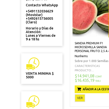
Contacto WhatsApp
+5491132036629
(Movistar)
+5492615756005
(Claro)
Horario y Días de
Atención:
Lunes a Viernes de
9 a 18 hs
SANDIA PREMIUM F1
MICROSEMILLA SANDIA
PERSONAL FRUTO 2,5 A 
Nunhems
Sobre por 1.000 Semillas
CARACTERISTICAS
PRODUCTO:...
VENTA MINIMA $
$14.941,08
CONT
5000
$16.435,19
TARJ
AÑADIR A LA CEST
VER