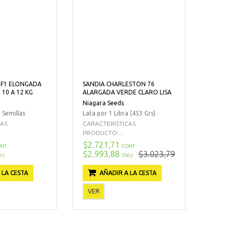
 F1 ELONGADA
SANDIA CHARLESTON 76
10 A 12 KG
ALARGADA VERDE CLARO LISA
Niagara Seeds
 Semillas
Lata por 1 Libra (453 Grs)
CAS
CARACTERISTICAS
PRODUCTO:...
$2.721,71
NT
CONT
$2.993,88
$3.023,79
RJ
TARJ
 LA CESTA
AÑADIR A LA CESTA
VER