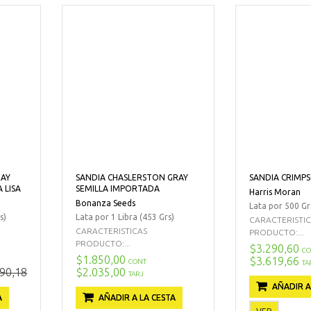
RAY
SANDIA CHASLERSTON GRAY
SANDIA CRIMP
 LISA
SEMILLA IMPORTADA
Harris Moran
Bonanza Seeds
Lata por 500 Gr
s)
Lata por 1 Libra (453 Grs)
CARACTERISTI
CARACTERISTICAS
PRODUCTO:...
PRODUCTO:...
$3.290,60
CO
$1.850,00
$3.619,66
CONT
TA
90,18
$2.035,00
TARJ
AÑADIR A
A
AÑADIR A LA CESTA