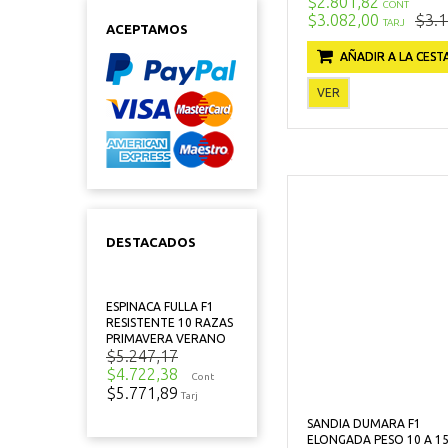
$2.801,82
CONT
$3.082,00
$3.1
TARJ
ACEPTAMOS
AÑADIR A LA CEST
VER
DESTACADOS
ESPINACA FULLA F1
RESISTENTE 10 RAZAS
PRIMAVERA VERANO
$5.247,17
$4.722,38
Cont
$5.771,89
Tarj
SANDIA DUMARA F1
ELONGADA PESO 10 A 15