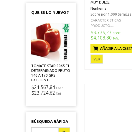
MUY DULCE
Nunhems
QUE ES LO NUEVO ?
Sobre por 1.000 Semillas
CARACTERISTICAS
PRODUCTO:...
$3.735,27
CONT
$4.108,80
TARJ
AÑADIR A LA CEST
VER
TOMATE STAR 9065 F1
DETERMINADO FRUTO
140 A 170 GRS
EXCELENTE
$21.567,84
Cont
$23.724,62
Tarj
BÚSQUEDA RÁPIDA