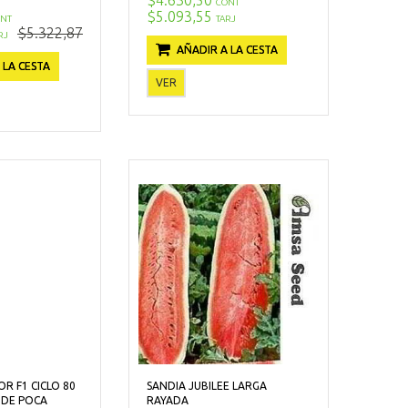
CONT
$5.093,55
NT
TARJ
$5.322,87
RJ
AÑADIR A LA CESTA
 LA CESTA
VER
R F1 CICLO 80
SANDIA JUBILEE LARGA
NDE POCA
RAYADA