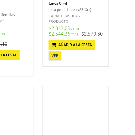
Amsa Seed
Lata por 1 Libra (453 Grs)
 Semillas
CARACTERISTICAS
CAS
PRODUCTO:...
$2.313,05
CONT
$2.544,36
$2.570,30
CONT
TARJ
,16
AÑADIR A LA CESTA
 LA CESTA
VER