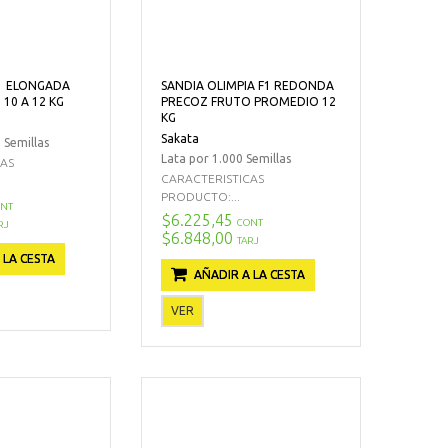
F1 ELONGADA
SANDIA OLIMPIA F1 REDONDA
10 A 12 KG
PRECOZ FRUTO PROMEDIO 12
KG
Sakata
 Semillas
Lata por 1.000 Semillas
CAS
CARACTERISTICAS
PRODUCTO:...
NT
$6.225,45
CONT
RJ
$6.848,00
TARJ
 LA CESTA
AÑADIR A LA CESTA
VER