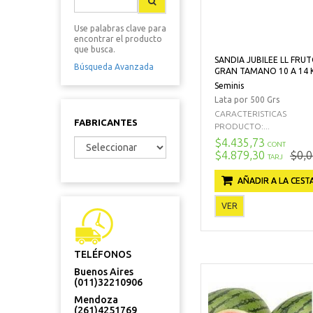
Use palabras clave para
encontrar el producto
que busca.
SANDIA JUBILEE LL FRU
Búsqueda Avanzada
GRAN TAMANO 10 A 14 
Seminis
Lata por 500 Grs
CARACTERISTICAS
FABRICANTES
PRODUCTO:...
$4.435,73
CONT
$4.879,30
$0,0
TARJ
AÑADIR A LA CEST
VER
TELÉFONOS
Buenos Aires
(011)32210906
Mendoza
(261)4251769