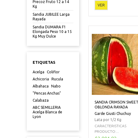
Precoz Fruto 12 a 14
VER
Kg
Sandia JUBILEE Larga
Rayada
Sandia DUMARA F1
Elongada Peso 10 a 15
Kg Muy Dulce
ETIQUETAS
Acelga
Coliflor
Achicoria
Rucula
Albahaca
Nabo
"Pencas Anchas"
Calabaza
SANDIA CRIMSON SWEE
OBLONDA RAYADA
ABC SEMILLERIA
Acelga Blanca de
Garde Giusti Chuchuy
Lyon
Lata por 1/2 Kg
CARACTERISTICAS
PRODUCTO:...