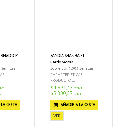
ORNADO F1
SANDIA SHAKIRA F1
Harris Moran
 Semillas
Sobre por 1.000 Semillas
CAS
CARACTERISTICAS
PRODUCTO:...
$4.891,43
NT
CONT
$5.380,57
RJ
TARJ
 LA CESTA
AÑADIR A LA CESTA
VER