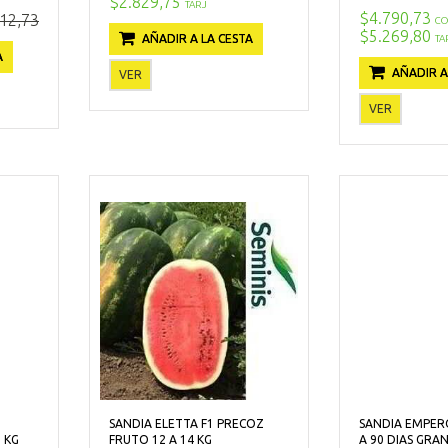
$2.829,75
TARJ
$4.790,73
12,73
CO
$5.269,80
AÑADIR A LA CESTA
TA
A
AÑADIR A
VER
VER
SANDIA ELETTA F1 PRECOZ
SANDIA EMPERO
 KG
FRUTO 12 A 14 KG
A 90 DIAS GRA