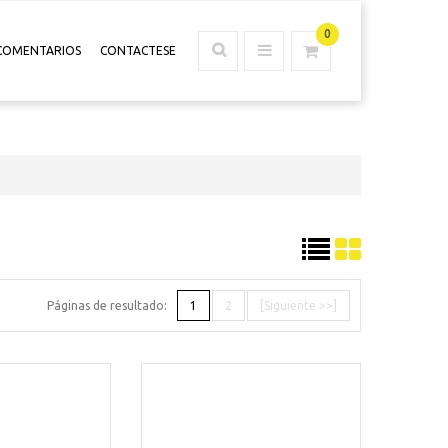
0
COMENTARIOS
CONTACTESE
Páginas de resultado:
1
2
[Siguiente >>]