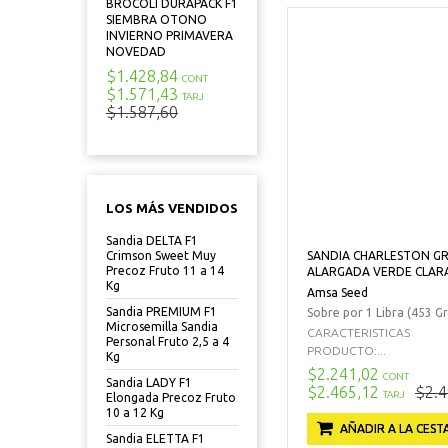
BROCOLI DURAPACK F1
SIEMBRA OTONO
INVIERNO PRIMAVERA
NOVEDAD
$1.428,84
CONT
$1.571,43
TARJ
$1.587,60
LOS MÁS VENDIDOS
Sandia DELTA F1
SANDIA CHARLESTON G
Crimson Sweet Muy
Precoz Fruto 11 a 14
ALARGADA VERDE CLARA
Kg
Amsa Seed
Sandia PREMIUM F1
Sobre por 1 Libra (453 Gr
Microsemilla Sandia
CARACTERISTICAS
Personal Fruto 2,5 a 4
PRODUCTO:...
Kg
$2.241,02
CONT
Sandia LADY F1
$2.465,12
$2.4
TARJ
Elongada Precoz Fruto
10 a 12 Kg
AÑADIR A LA CEST
Sandia ELETTA F1