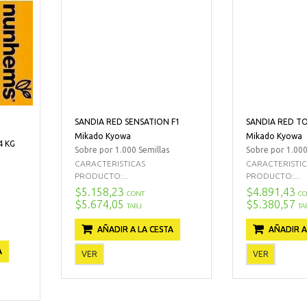
SANDIA RED SENSATION F1
SANDIA RED T
Mikado Kyowa
Mikado Kyowa
4 KG
Sobre por 1.000 Semillas
Sobre por 1.000
CARACTERISTICAS
CARACTERISTI
PRODUCTO:...
PRODUCTO:...
$5.158,23
$4.891,43
CONT
CO
$5.674,05
$5.380,57
TARJ
TA
AÑADIR A LA CESTA
AÑADIR A
A
VER
VER