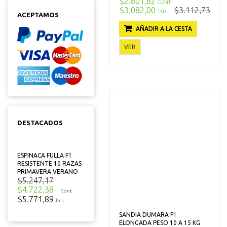
$2.801,82
CONT
$3.082,00
$3.112,73
TARJ
ACEPTAMOS
AÑADIR A LA CESTA
VER
DESTACADOS
ESPINACA FULLA F1
RESISTENTE 10 RAZAS
PRIMAVERA VERANO
$5.247,17
$4.722,38
Cont
$5.771,89
Tarj
SANDIA DUMARA F1
ELONGADA PESO 10 A 15 KG