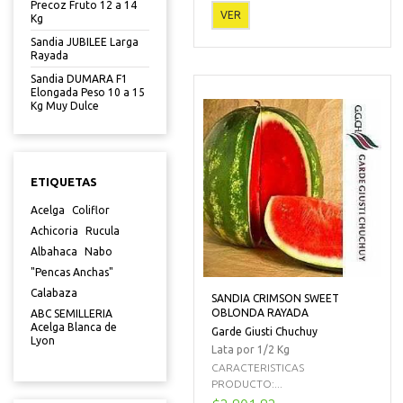
Precoz Fruto 12 a 14
VER
Kg
Sandia JUBILEE Larga
Rayada
Sandia DUMARA F1
Elongada Peso 10 a 15
Kg Muy Dulce
ETIQUETAS
Acelga
Coliflor
Achicoria
Rucula
Albahaca
Nabo
"Pencas Anchas"
Calabaza
SANDIA CRIMSON SWEET
OBLONDA RAYADA
ABC SEMILLERIA
Acelga Blanca de
Garde Giusti Chuchuy
Lyon
Lata por 1/2 Kg
CARACTERISTICAS
PRODUCTO:...