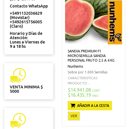
Contacto WhatsApp
+5491132036629
(Movistar)
+5492615756005
(Claro)
Horario y Días de
Atención:
Lunes a Viernes de
9 a 18 hs
SANDIA PREMIUM F1
MICROSEMILLA SANDIA
PERSONAL FRUTO 2,5 A 4 KG
Nunhems
Sobre por 1.000 Semillas
CARACTERISTICAS
PRODUCTO:...
VENTA MINIMA $
$14.941,08
CONT
5000
$16.435,19
TARJ
AÑADIR A LA CESTA
VER