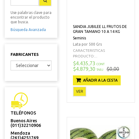
Use palabras clave para
encontrar el producto
que busca.
SANDIA JUBILEE LL FRUTOS DE
Búsqueda Avanzada
GRAN TAMANO 10 A 14 KG
Seminis
Lata por 500 Grs
CARACTERISTICAS
FABRICANTES
PRODUCTO:...
$4.435,73
CONT
$4.879,30
$0,00
TARJ
AÑADIR A LA CESTA
VER
TELÉFONOS
Buenos Aires
(011)32210906
Mendoza
(261)4251769