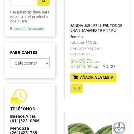
Use palabras clave para
encontrar el producto
que busca.
SANDIA JUBILEE LL FRUTOS DE
Búsqueda Avanzada
GRAN TAMANO 10 A 14 KG
Seminis
Lata por 500 Grs
CARACTERISTICAS
FABRICANTES
PRODUCTO:...
$4.435,73
CONT
$4.879,30
$0,00
TARJ
AÑADIR A LA CESTA
VER
TELÉFONOS
Buenos Aires
(011)32210906
Mendoza
(261)4251769