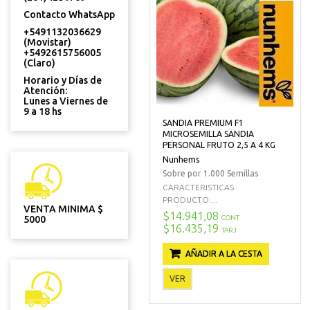
Contacto WhatsApp
+5491132036629
(Movistar)
+5492615756005
(Claro)
Horario y Días de
Atención:
Lunes a Viernes de
9 a 18 hs
SANDIA PREMIUM F1
MICROSEMILLA SANDIA
PERSONAL FRUTO 2,5 A 4 KG
Nunhems
Sobre por 1.000 Semillas
CARACTERISTICAS
PRODUCTO:...
VENTA MINIMA $
$14.941,08
CONT
5000
$16.435,19
TARJ
AÑADIR A LA CESTA
VER