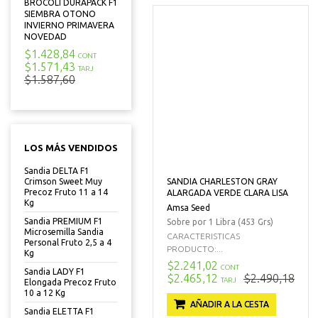
BROCOLI DURAPACK F1
SIEMBRA OTONO
INVIERNO PRIMAVERA
NOVEDAD
$1.428,84
CONT
$1.571,43
TARJ
$1.587,60
LOS MÁS VENDIDOS
Sandia DELTA F1
SANDIA CHARLESTON GRAY
Crimson Sweet Muy
Precoz Fruto 11 a 14
ALARGADA VERDE CLARA LISA
Kg
Amsa Seed
Sandia PREMIUM F1
Sobre por 1 Libra (453 Grs)
Microsemilla Sandia
CARACTERISTICAS
Personal Fruto 2,5 a 4
PRODUCTO:...
Kg
$2.241,02
CONT
Sandia LADY F1
$2.465,12
$2.490,18
TARJ
Elongada Precoz Fruto
10 a 12 Kg
AÑADIR A LA CESTA
Sandia ELETTA F1