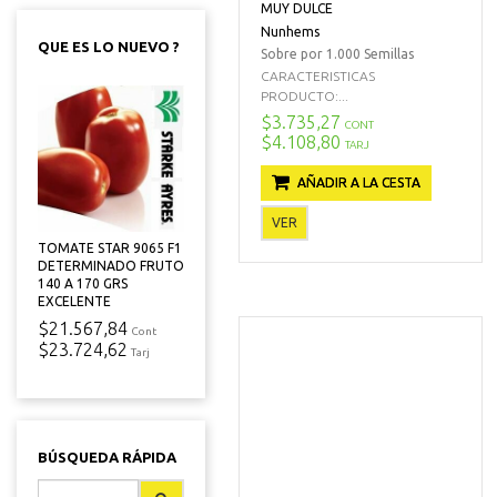
MUY DULCE
Nunhems
QUE ES LO NUEVO ?
Sobre por 1.000 Semillas
CARACTERISTICAS
PRODUCTO:...
$3.735,27
CONT
$4.108,80
TARJ
AÑADIR A LA CESTA
VER
TOMATE STAR 9065 F1
DETERMINADO FRUTO
140 A 170 GRS
EXCELENTE
$21.567,84
Cont
$23.724,62
Tarj
BÚSQUEDA RÁPIDA