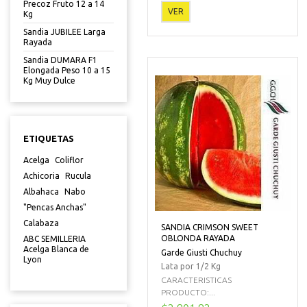
Precoz Fruto 12 a 14
VER
Kg
Sandia JUBILEE Larga
Rayada
Sandia DUMARA F1
Elongada Peso 10 a 15
Kg Muy Dulce
ETIQUETAS
Acelga
Coliflor
Achicoria
Rucula
Albahaca
Nabo
"Pencas Anchas"
Calabaza
SANDIA CRIMSON SWEET
OBLONDA RAYADA
ABC SEMILLERIA
Acelga Blanca de
Garde Giusti Chuchuy
Lyon
Lata por 1/2 Kg
CARACTERISTICAS
PRODUCTO:...