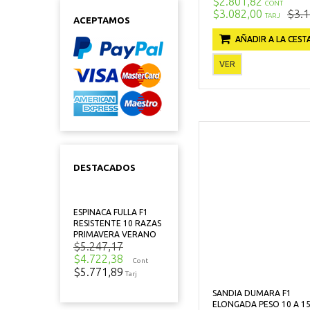
$2.801,82
CONT
$3.082,00
$3.1
TARJ
ACEPTAMOS
AÑADIR A LA CEST
VER
DESTACADOS
ESPINACA FULLA F1
RESISTENTE 10 RAZAS
PRIMAVERA VERANO
$5.247,17
$4.722,38
Cont
$5.771,89
Tarj
SANDIA DUMARA F1
ELONGADA PESO 10 A 15