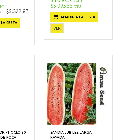
CONT
$5.093,55
NT
TARJ
$5.322,87
RJ
AÑADIR A LA CESTA
 LA CESTA
VER
R F1 CICLO 80
SANDIA JUBILEE LARGA
NDE POCA
RAYADA