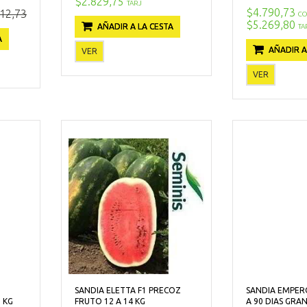
$2.829,75
TARJ
$4.790,73
12,73
CO
$5.269,80
AÑADIR A LA CESTA
TA
A
AÑADIR A
VER
VER
SANDIA ELETTA F1 PRECOZ
SANDIA EMPERO
 KG
FRUTO 12 A 14 KG
A 90 DIAS GRA