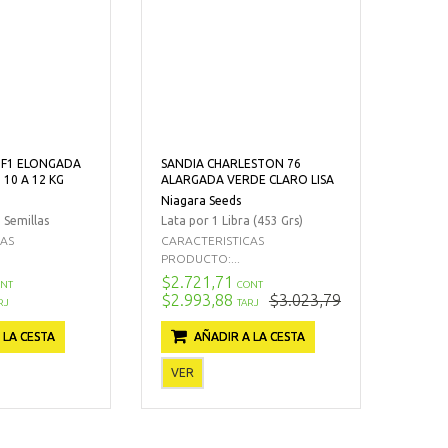
 F1 ELONGADA
SANDIA CHARLESTON 76
10 A 12 KG
ALARGADA VERDE CLARO LISA
Niagara Seeds
 Semillas
Lata por 1 Libra (453 Grs)
CAS
CARACTERISTICAS
PRODUCTO:...
$2.721,71
NT
CONT
$2.993,88
$3.023,79
RJ
TARJ
 LA CESTA
AÑADIR A LA CESTA
VER