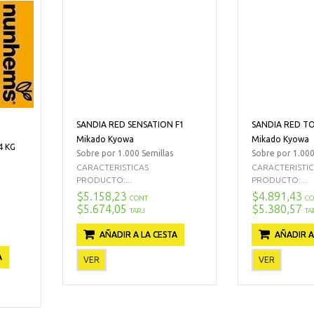
SANDIA RED SENSATION F1
SANDIA RED T
Mikado Kyowa
Mikado Kyowa
4 KG
Sobre por 1.000 Semillas
Sobre por 1.000
CARACTERISTICAS
CARACTERISTI
PRODUCTO:...
PRODUCTO:...
$5.158,23
$4.891,43
CONT
CO
$5.674,05
$5.380,57
TARJ
TA
AÑADIR A LA CESTA
AÑADIR A
A
VER
VER