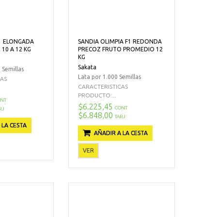
F1 ELONGADA
SANDIA OLIMPIA F1 REDONDA
10 A 12 KG
PRECOZ FRUTO PROMEDIO 12
KG
Sakata
 Semillas
Lata por 1.000 Semillas
CAS
CARACTERISTICAS
PRODUCTO:...
NT
$6.225,45
CONT
RJ
$6.848,00
TARJ
 LA CESTA
AÑADIR A LA CESTA
VER