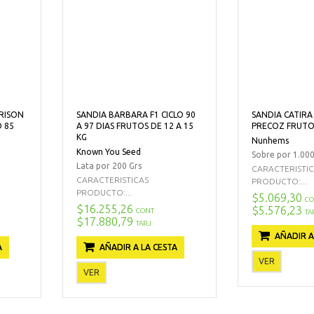
RISON
SANDIA BARBARA F1 CICLO 90
SANDIA CATIRA
 85
A 97 DIAS FRUTOS DE 12 A 15
PRECOZ FRUTO 
KG
Nunhems
Known You Seed
Sobre por 1.000
)
Lata por 200 Grs
CARACTERISTI
CARACTERISTICAS
PRODUCTO:...
PRODUCTO:...
$5.069,30
CO
$16.255,26
$5.576,23
CONT
TA
$17.880,79
TARJ
AÑADIR A
A
AÑADIR A LA CESTA
VER
VER