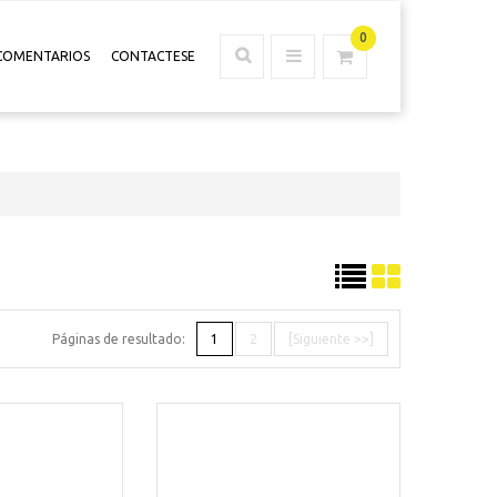
0
COMENTARIOS
CONTACTESE
Páginas de resultado:
1
2
[Siguiente >>]