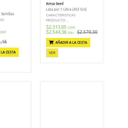
Amsa Seed
Lata por 1 Libra (453 Grs)
 Semillas
CARACTERISTICAS
CAS
PRODUCTO:...
$2.313,05
CONT
$2.544,36
$2.570,30
CONT
TARJ
,16
AÑADIR A LA CESTA
 LA CESTA
VER