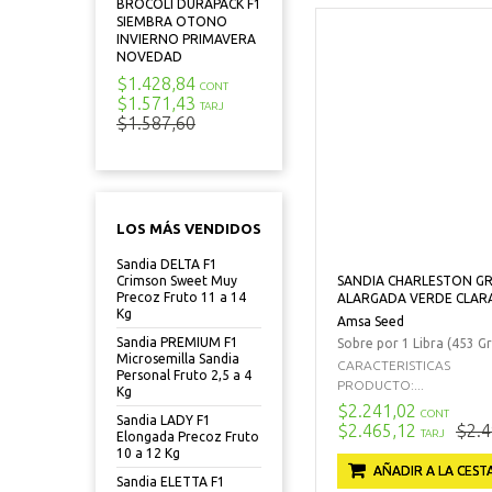
BROCOLI DURAPACK F1
SIEMBRA OTONO
INVIERNO PRIMAVERA
NOVEDAD
$1.428,84
CONT
$1.571,43
TARJ
$1.587,60
LOS MÁS VENDIDOS
Sandia DELTA F1
SANDIA CHARLESTON G
Crimson Sweet Muy
Precoz Fruto 11 a 14
ALARGADA VERDE CLARA
Kg
Amsa Seed
Sandia PREMIUM F1
Sobre por 1 Libra (453 Gr
Microsemilla Sandia
CARACTERISTICAS
Personal Fruto 2,5 a 4
PRODUCTO:...
Kg
$2.241,02
CONT
Sandia LADY F1
$2.465,12
$2.4
TARJ
Elongada Precoz Fruto
10 a 12 Kg
AÑADIR A LA CEST
Sandia ELETTA F1