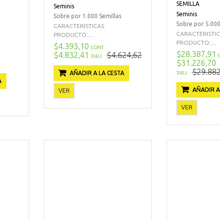
SEMILLA
Seminis
Seminis
Sobre por 1.000 Semillas
Sobre por 5.000
CARACTERISTICAS
CARACTERISTI
PRODUCTO:...
PRODUCTO:...
$4.393,10
CONT
$28.387,91
$4.832,41
$4.624,62
TARJ
$31.226,70
$29.882
AÑADIR A LA CESTA
TARJ
A
AÑADIR A
VER
VER