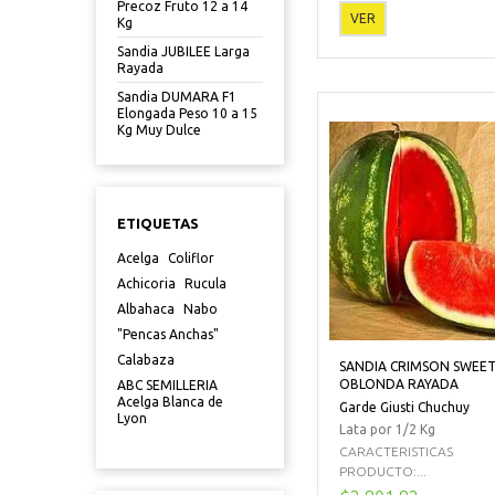
Precoz Fruto 12 a 14
VER
Kg
Sandia JUBILEE Larga
Rayada
Sandia DUMARA F1
Elongada Peso 10 a 15
Kg Muy Dulce
ETIQUETAS
Acelga
Coliflor
Achicoria
Rucula
Albahaca
Nabo
"Pencas Anchas"
Calabaza
SANDIA CRIMSON SWEE
OBLONDA RAYADA
ABC SEMILLERIA
Acelga Blanca de
Garde Giusti Chuchuy
Lyon
Lata por 1/2 Kg
CARACTERISTICAS
PRODUCTO:...