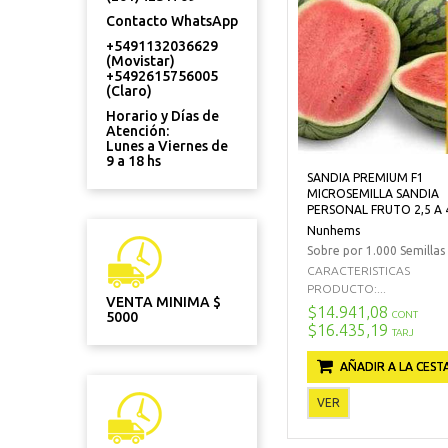
Contacto WhatsApp
+5491132036629
(Movistar)
+5492615756005
(Claro)
Horario y Días de
Atención:
Lunes a Viernes de
9 a 18 hs
SANDIA PREMIUM F1
MICROSEMILLA SANDIA
PERSONAL FRUTO 2,5 A 
Nunhems
Sobre por 1.000 Semillas
CARACTERISTICAS
PRODUCTO:...
VENTA MINIMA $
$14.941,08
CONT
5000
$16.435,19
TARJ
AÑADIR A LA CEST
VER