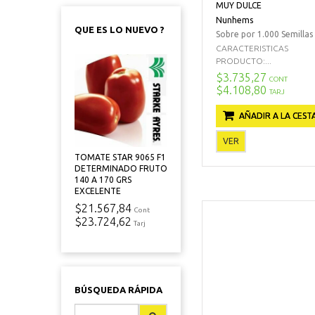
MUY DULCE
Nunhems
QUE ES LO NUEVO ?
Sobre por 1.000 Semillas
CARACTERISTICAS
PRODUCTO:...
$3.735,27
CONT
$4.108,80
TARJ
AÑADIR A LA CEST
VER
TOMATE STAR 9065 F1
DETERMINADO FRUTO
140 A 170 GRS
EXCELENTE
$21.567,84
Cont
$23.724,62
Tarj
BÚSQUEDA RÁPIDA