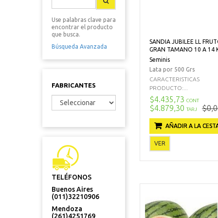
Use palabras clave para
encontrar el producto
que busca.
SANDIA JUBILEE LL FRU
Búsqueda Avanzada
GRAN TAMANO 10 A 14 
Seminis
Lata por 500 Grs
CARACTERISTICAS
FABRICANTES
PRODUCTO:...
$4.435,73
CONT
$4.879,30
$0,0
TARJ
AÑADIR A LA CEST
VER
TELÉFONOS
Buenos Aires
(011)32210906
Mendoza
(261)4251769