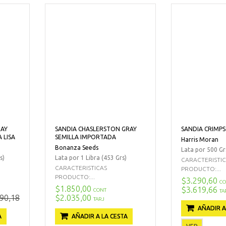
RAY
SANDIA CHASLERSTON GRAY
SANDIA CRIMP
 LISA
SEMILLA IMPORTADA
Harris Moran
Bonanza Seeds
Lata por 500 Gr
s)
Lata por 1 Libra (453 Grs)
CARACTERISTI
CARACTERISTICAS
PRODUCTO:...
PRODUCTO:...
$3.290,60
CO
$1.850,00
$3.619,66
CONT
TA
90,18
$2.035,00
TARJ
AÑADIR A
A
AÑADIR A LA CESTA