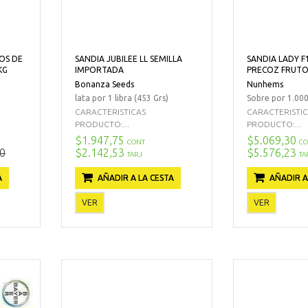
TOS DE
SANDIA JUBILEE LL SEMILLA
SANDIA LADY 
KG
IMPORTADA
PRECOZ FRUTO 
Bonanza Seeds
Nunhems
lata por 1 libra (453 Grs)
Sobre por 1.000
CARACTERISTICAS
CARACTERISTI
PRODUCTO:...
PRODUCTO:...
$1.947,75
$5.069,30
CONT
CO
0
$2.142,53
$5.576,23
TARJ
TA
A
AÑADIR A LA CESTA
AÑADIR A
VER
VER