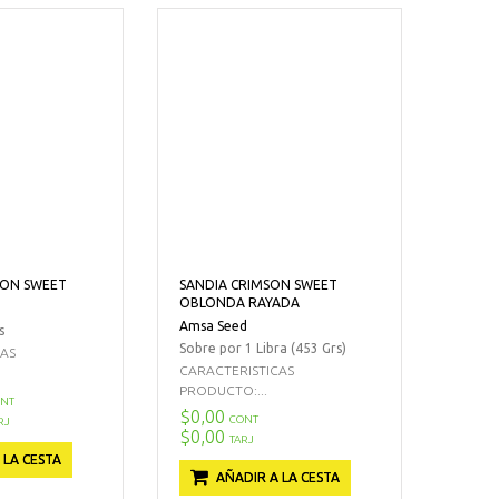
SON SWEET
SANDIA CRIMSON SWEET
OBLONDA RAYADA
Amsa Seed
s
Sobre por 1 Libra (453 Grs)
CAS
CARACTERISTICAS
PRODUCTO:...
NT
$0,00
CONT
RJ
$0,00
TARJ
 LA CESTA
AÑADIR A LA CESTA