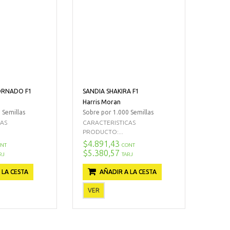
ORNADO F1
SANDIA SHAKIRA F1
Harris Moran
 Semillas
Sobre por 1.000 Semillas
CAS
CARACTERISTICAS
PRODUCTO:...
$4.891,43
NT
CONT
$5.380,57
RJ
TARJ
 LA CESTA
AÑADIR A LA CESTA
VER