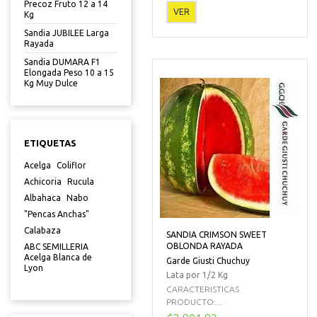
Precoz Fruto 12 a 14
VER
Kg
Sandia JUBILEE Larga
Rayada
Sandia DUMARA F1
Elongada Peso 10 a 15
Kg Muy Dulce
ETIQUETAS
Acelga
Coliflor
Achicoria
Rucula
Albahaca
Nabo
"Pencas Anchas"
Calabaza
SANDIA CRIMSON SWEET
OBLONDA RAYADA
ABC SEMILLERIA
Acelga Blanca de
Garde Giusti Chuchuy
Lyon
Lata por 1/2 Kg
CARACTERISTICAS
PRODUCTO:...