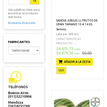
Use palabras clave para
encontrar el producto
que busca.
SANDIA JUBILEE LL FRUTOS DE
Búsqueda Avanzada
GRAN TAMANO 10 A 14 KG
Seminis
Lata por 500 Grs
CARACTERISTICAS
FABRICANTES
PRODUCTO:...
$4.435,73
CONT
$4.879,30
$0,00
TARJ
AÑADIR A LA CESTA
VER
TELÉFONOS
Buenos Aires
(011)32210906
Mendoza
(261)4251769