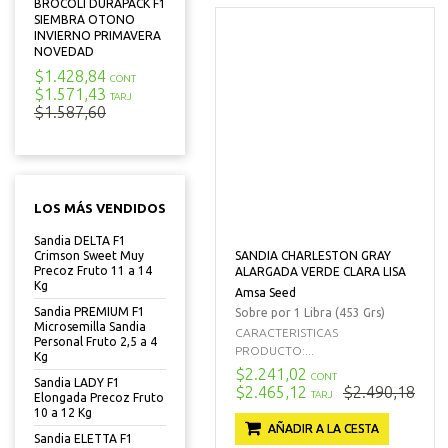
BROCOLI DURAPACK F1
SIEMBRA OTONO
INVIERNO PRIMAVERA
NOVEDAD
$1.428,84
CONT
$1.571,43
TARJ
$1.587,60
LOS MÁS VENDIDOS
Sandia DELTA F1
SANDIA CHARLESTON GRAY
Crimson Sweet Muy
Precoz Fruto 11 a 14
ALARGADA VERDE CLARA LISA
Kg
Amsa Seed
Sandia PREMIUM F1
Sobre por 1 Libra (453 Grs)
Microsemilla Sandia
CARACTERISTICAS
Personal Fruto 2,5 a 4
PRODUCTO:...
Kg
$2.241,02
CONT
Sandia LADY F1
$2.465,12
$2.490,18
TARJ
Elongada Precoz Fruto
10 a 12 Kg
AÑADIR A LA CESTA
Sandia ELETTA F1