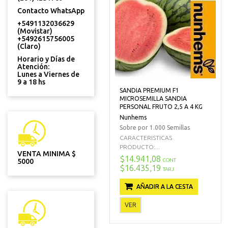
Contacto WhatsApp
+5491132036629
(Movistar)
+5492615756005
(Claro)
Horario y Días de
Atención:
Lunes a Viernes de
9 a 18 hs
SANDIA PREMIUM F1
MICROSEMILLA SANDIA
PERSONAL FRUTO 2,5 A 4 KG
Nunhems
Sobre por 1.000 Semillas
CARACTERISTICAS
PRODUCTO:...
VENTA MINIMA $
$14.941,08
CONT
5000
$16.435,19
TARJ
AÑADIR A LA CESTA
VER