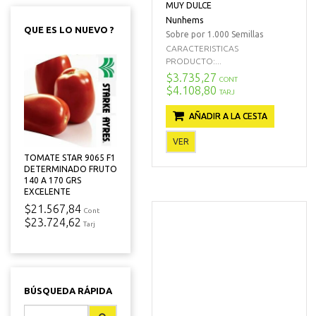
MUY DULCE
Nunhems
QUE ES LO NUEVO ?
Sobre por 1.000 Semillas
CARACTERISTICAS
PRODUCTO:...
$3.735,27
CONT
$4.108,80
TARJ
AÑADIR A LA CESTA
VER
TOMATE STAR 9065 F1
DETERMINADO FRUTO
140 A 170 GRS
EXCELENTE
$21.567,84
Cont
$23.724,62
Tarj
BÚSQUEDA RÁPIDA