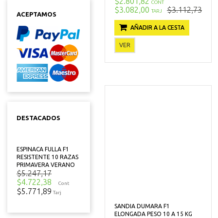
$2.801,82
CONT
$3.082,00
$3.112,73
TARJ
ACEPTAMOS
AÑADIR A LA CESTA
VER
DESTACADOS
ESPINACA FULLA F1
RESISTENTE 10 RAZAS
PRIMAVERA VERANO
$5.247,17
$4.722,38
Cont
$5.771,89
Tarj
SANDIA DUMARA F1
ELONGADA PESO 10 A 15 KG