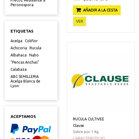
Precoz Resistente a
Peronospora
AÑADIR A LA CESTA
VER
ETIQUETAS
Acelga
Coliflor
Achicoria
Rucula
Albahaca
Nabo
"Pencas Anchas"
Calabaza
ABC SEMILLERIA
Acelga Blanca de
Lyon
ACEPTAMOS
RUCULA CULTIVEE
Clause
Sobre por 1 Kg
CARACTERISTICAS