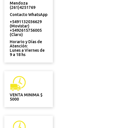
Mendoza
(261)4251769
Contacto WhatsApp
+5491132036629
(Movistar)
+5492615756005
(Claro)
Horario y Días de
Atención:
Lunes a Viernes de
9 a 18 hs
VENTA MINIMA $
5000