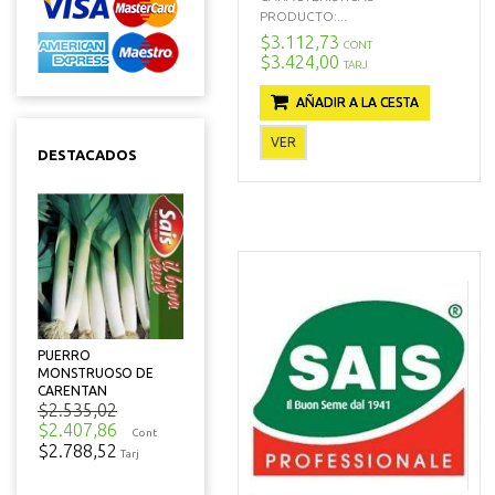
PRODUCTO:...
$3.112,73
CONT
$3.424,00
TARJ
AÑADIR A LA CESTA
VER
DESTACADOS
PUERRO
MONSTRUOSO DE
CARENTAN
$2.535,02
$2.407,86
Cont
$2.788,52
Tarj