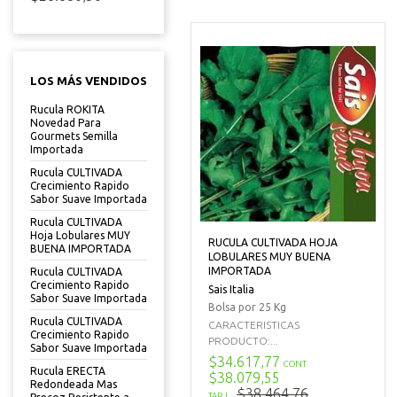
LOS MÁS VENDIDOS
Rucula ROKITA
Novedad Para
Gourmets Semilla
Importada
Rucula CULTIVADA
Crecimiento Rapido
Sabor Suave Importada
Rucula CULTIVADA
Hoja Lobulares MUY
RUCULA CULTIVADA HOJA
BUENA IMPORTADA
LOBULARES MUY BUENA
IMPORTADA
Rucula CULTIVADA
Crecimiento Rapido
Sais Italia
Sabor Suave Importada
Bolsa por 25 Kg
Rucula CULTIVADA
CARACTERISTICAS
Crecimiento Rapido
PRODUCTO:...
Sabor Suave Importada
$34.617,77
CONT
Rucula ERECTA
$38.079,55
Redondeada Mas
$38.464,76
TARJ