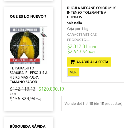
RUCULA MEGANE COLOR MUY
INTENSO TOLERANTE A
QUE ES LO NUEVO ?
HONGOS
Sais Italia
Caja por 1 Kg
CARACTERISTICAS
PRODUCTO:...
$2.312,31
CONT
$2.543,54
TARJ
AÑADIR A LA CESTA
TETSUKABUTO
VER
SAMURAI F1 PESO 3.5 A
4.5 KG MAS PULPA
TAMANO SABOR
$142.118,13
$120.800,19
Cont
$156.329,94
Tarj
Viendo del
1
al
15
(de
15
productos)
BÚSQUEDA RÁPIDA