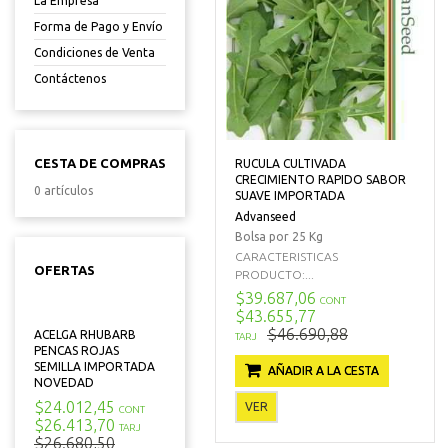
La Empresa
Forma de Pago y Envío
Condiciones de Venta
Contáctenos
CESTA DE COMPRAS
RUCULA CULTIVADA
CRECIMIENTO RAPIDO SABOR
0 artículos
SUAVE IMPORTADA
Advanseed
Bolsa por 25 Kg
CARACTERISTICAS
OFERTAS
PRODUCTO:...
$39.687,06
CONT
$43.655,77
$46.690,88
ACELGA RHUBARB
TARJ
PENCAS ROJAS
SEMILLA IMPORTADA
AÑADIR A LA CESTA
NOVEDAD
$24.012,45
VER
CONT
$26.413,70
TARJ
$26.680,50