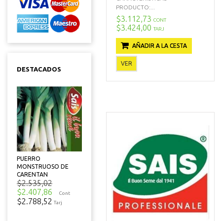
PRODUCTO:...
$3.112,73
CONT
$3.424,00
TARJ
AÑADIR A LA CESTA
VER
DESTACADOS
PUERRO
MONSTRUOSO DE
CARENTAN
$2.535,02
$2.407,86
Cont
$2.788,52
Tarj