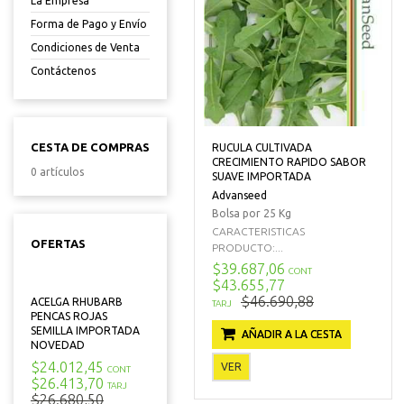
La Empresa
Forma de Pago y Envío
Condiciones de Venta
Contáctenos
CESTA DE COMPRAS
RUCULA CULTIVADA
CRECIMIENTO RAPIDO SABOR
0 artículos
SUAVE IMPORTADA
Advanseed
Bolsa por 25 Kg
CARACTERISTICAS
OFERTAS
PRODUCTO:...
$39.687,06
CONT
$43.655,77
$46.690,88
ACELGA RHUBARB
TARJ
PENCAS ROJAS
SEMILLA IMPORTADA
AÑADIR A LA CESTA
NOVEDAD
$24.012,45
VER
CONT
$26.413,70
TARJ
$26.680,50