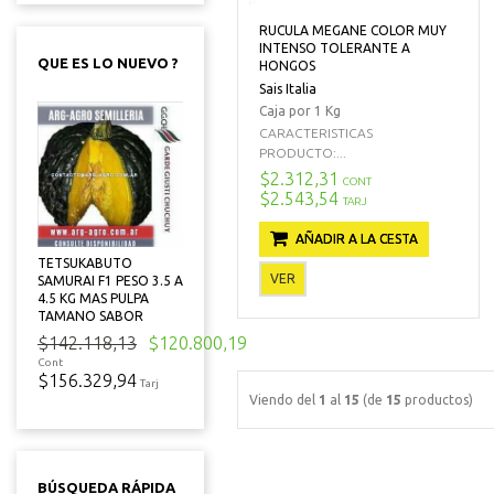
RUCULA MEGANE COLOR MUY
INTENSO TOLERANTE A
QUE ES LO NUEVO ?
HONGOS
Sais Italia
Caja por 1 Kg
CARACTERISTICAS
PRODUCTO:...
$2.312,31
CONT
$2.543,54
TARJ
AÑADIR A LA CESTA
TETSUKABUTO
VER
SAMURAI F1 PESO 3.5 A
4.5 KG MAS PULPA
TAMANO SABOR
$142.118,13
$120.800,19
Cont
$156.329,94
Tarj
Viendo del
1
al
15
(de
15
productos)
BÚSQUEDA RÁPIDA