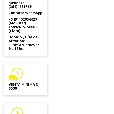
Mendoza
(261)4251769
Contacto WhatsApp
+5491132036629
(Movistar)
+5492615756005
(Claro)
Horario y Días de
Atención:
Lunes a Viernes de
9 a 18 hs
VENTA MINIMA $
5000