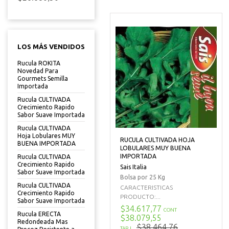
LOS MÁS VENDIDOS
Rucula ROKITA
Novedad Para
Gourmets Semilla
Importada
Rucula CULTIVADA
Crecimiento Rapido
Sabor Suave Importada
Rucula CULTIVADA
Hoja Lobulares MUY
RUCULA CULTIVADA HOJA
BUENA IMPORTADA
LOBULARES MUY BUENA
IMPORTADA
Rucula CULTIVADA
Crecimiento Rapido
Sais Italia
Sabor Suave Importada
Bolsa por 25 Kg
Rucula CULTIVADA
CARACTERISTICAS
Crecimiento Rapido
PRODUCTO:...
Sabor Suave Importada
$34.617,77
CONT
Rucula ERECTA
$38.079,55
Redondeada Mas
$38.464,76
TARJ