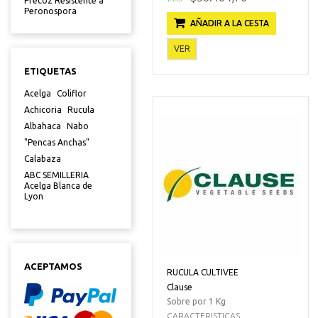
Precoz Resistente a
Peronospora
AÑADIR A LA CESTA
VER
ETIQUETAS
Acelga
Coliflor
Achicoria
Rucula
Albahaca
Nabo
"Pencas Anchas"
Calabaza
ABC SEMILLERIA
Acelga Blanca de
Lyon
ACEPTAMOS
RUCULA CULTIVEE
Clause
Sobre por 1 Kg
CARACTERISTICAS